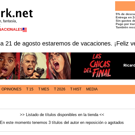
5% de descu
Entrega en 2
n, fantasía,
Sin gastos de
Pago por tran
t
También reco
RNACIONALES
 a 21 de agosto estaremos de vacaciones. ¡Feliz v
OPINIONES
T 15
T MES
T 2026
T HIST
MEDIA
>> Listado de títulos disponibles en la tienda <<
En este momento tenemos 3 títulos del autor en reposición o agotados