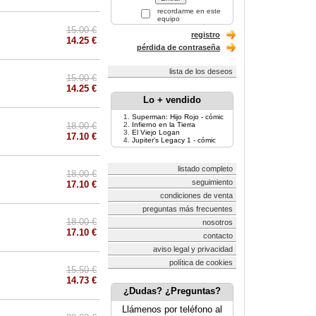
recordarme en este
equipo
15.00 €
registro
14.25 €
pérdida de contraseña
lista de los deseos
15.00 €
14.25 €
Lo + vendido
Superman: Hijo Rojo - cómic
18.00 €
Infierno en la Tierra
El Viejo Logan
17.10 €
Jupiter's Legacy 1 - cómic
listado completo
18.00 €
seguimiento
17.10 €
condiciones de venta
preguntas más frecuentes
18.00 €
nosotros
17.10 €
contacto
aviso legal y privacidad
política de cookies
15.50 €
14.73 €
¿Dudas? ¿Preguntas?
Llámenos por teléfono al