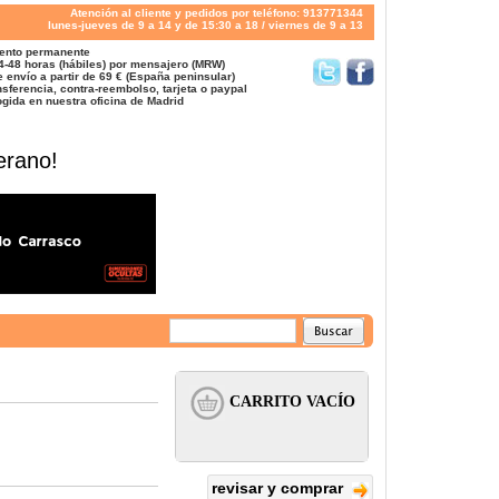
Atención al cliente y pedidos por teléfono: 913771344
lunes-jueves de 9 a 14 y de 15:30 a 18 / viernes de 9 a 13
ento permanente
4-48 horas (hábiles) por mensajero (MRW)
 envío a partir de 69 € (España peninsular)
sferencia, contra-reembolso, tarjeta o paypal
gida en nuestra oficina de Madrid
erano!
revisar y comprar