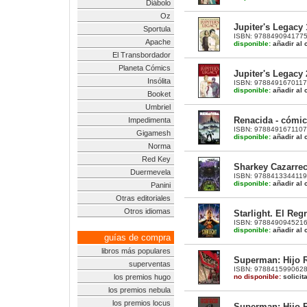
Diábolo
Oz
Jupiter's Legacy 
Sportula
ISBN: 9788490941775 |
Apache
disponible:
añadir al c
El Transbordador
Planeta Cómics
Jupiter's Legacy 
Insólita
ISBN: 9788491670117 |
disponible:
añadir al c
Booket
Umbriel
Renacida - cómic
Impedimenta
ISBN: 9788491671107 |
Gigamesh
disponible:
añadir al c
Norma
Red Key
Sharkey Cazarre
Duermevela
ISBN: 9788413344119 |
disponible:
añadir al c
Panini
Otras editoriales
Otros idiomas
Starlight. El Re
ISBN: 9788490945216 |
disponible:
añadir al c
guías de compra
libros más populares
Superman: Hijo R
superventas
ISBN: 9788415990628 |
no disponible:
solicit
los premios hugo
los premios nebula
los premios locus
Superman: Hijo R