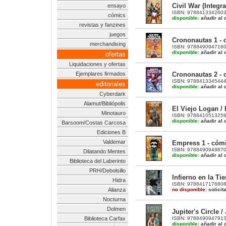
Civil War (Integra
ensayo
ISBN: 9788413342603 |
cómics
disponible:
añadir al c
revistas y fanzines
juegos
Crononautas 1 - 
merchandising
ISBN: 9788490947180 |
disponible:
añadir al c
ofertas
Liquidaciones y ofertas
Crononautas 2 - 
Ejemplares firmados
ISBN: 9788413345444 |
editoriales
disponible:
añadir al c
Cyberdark
Alamut/Bibliópolis
El Viejo Logan /
Minotauro
ISBN: 9788410513259 |
disponible:
añadir al c
Barsoom/Costas Carcosa
Ediciones B
Valdemar
Empress 1 - cóm
ISBN: 9788490949870 |
Dilatando Mentes
disponible:
añadir al c
Biblioteca del Laberinto
PRH/Debolsillo
Infierno en la Tie
Hidra
ISBN: 9788417176808 |
no disponible:
solicit
Alianza
Nocturna
Dolmen
Jupiter's Circle 
ISBN: 9788490947913 |
Biblioteca Carfax
disponible:
añadir al c