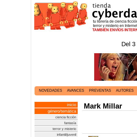
tu librería de ciencia ficció
terror y misterio en Interne
TAMBIÉN ENVÍOS INTE
Del 3
NOVEDADES
AVANCES
PREVENTAS
AUTORES
Mark Millar
inicio
género/temática
ciencia ficción
fantasía
terror y misterio
infantil/juvenil