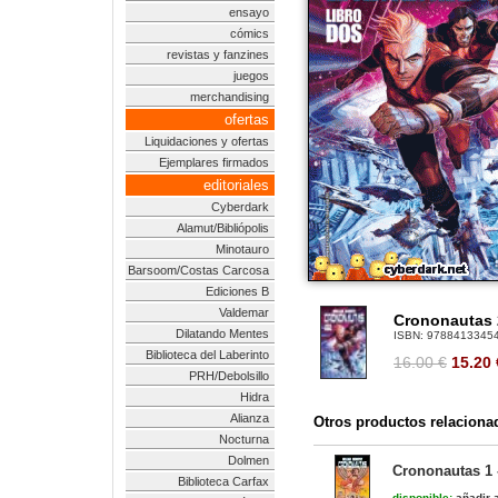
ensayo
cómics
revistas y fanzines
juegos
merchandising
ofertas
Liquidaciones y ofertas
Ejemplares firmados
editoriales
Cyberdark
Alamut/Bibliópolis
Minotauro
Barsoom/Costas Carcosa
Ediciones B
Valdemar
Crononautas 
Dilatando Mentes
ISBN:
9788413345
Biblioteca del Laberinto
16.00 €
15.20
PRH/Debolsillo
Hidra
Alianza
Otros productos relaciona
Nocturna
Dolmen
Crononautas 1 
Biblioteca Carfax
disponible:
añadir a