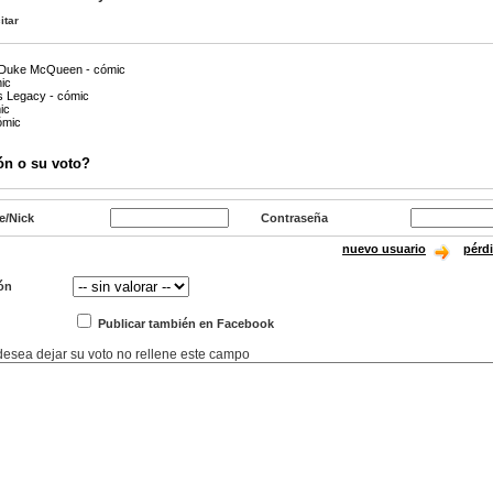
itar
de Duke McQueen - cómic
mic
r's Legacy - cómic
ic
ómic
ón o su voto?
e/Nick
Contraseña
nuevo usuario
pérd
ón
Publicar también en Facebook
 desea dejar su voto no rellene este campo