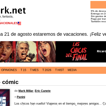
5% de descu
Entrega en 2
n, fantasía,
Sin gastos de
Pago por tran
t
También reco
RNACIONALES
 a 21 de agosto estaremos de vacaciones. ¡Feliz v
OPINIONES
T 15
T MES
T 2026
T HIST
MEDIA
- cómic
de
Mark Millar
,
Eric Canete
>
Panini
Los chicos han vuelto! Viajeros en el tiempo, mejores amigos... C