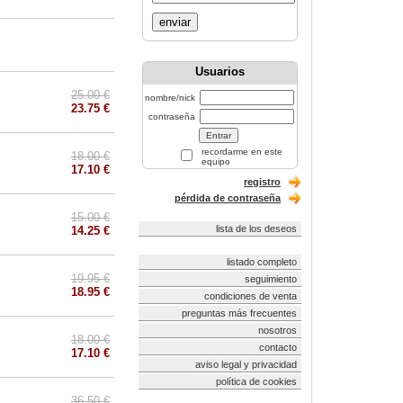
enviar
Usuarios
25.00 €
nombre/nick
23.75 €
contraseña
recordarme en este
18.00 €
equipo
17.10 €
registro
pérdida de contraseña
15.00 €
lista de los deseos
14.25 €
listado completo
19.95 €
seguimiento
18.95 €
condiciones de venta
preguntas más frecuentes
nosotros
18.00 €
contacto
17.10 €
aviso legal y privacidad
política de cookies
36.50 €