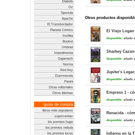
Diábolo
Oz
Sportula
Otros productos disponibl
Apache
El Transbordador
Planeta Cómics
El Viejo Logan
Insólita
disponible:
añadir a
Booket
Umbriel
Sharkey Cazar
Impedimenta
Gigamesh
disponible:
añadir a
Norma
Red Key
Jupiter's Legac
Duermevela
disponible:
añadir a
Panini
Otras editoriales
Empress 1 - c
Otros idiomas
disponible:
añadir a
guías de compra
libros más populares
Renacida - cóm
superventas
disponible:
añadir a
los premios hugo
los premios nebula
Infierno en la T
los premios locus