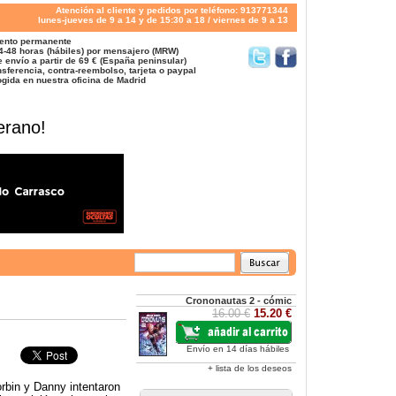
Atención al cliente y pedidos por teléfono: 913771344
lunes-jueves de 9 a 14 y de 15:30 a 18 / viernes de 9 a 13
ento permanente
4-48 horas (hábiles) por mensajero (MRW)
 envío a partir de 69 € (España peninsular)
sferencia, contra-reembolso, tarjeta o paypal
gida en nuestra oficina de Madrid
erano!
Crononautas 2 - cómic
16.00 €
15.20 €
Envío en 14 días hábiles
+ lista de los deseos
orbin y Danny intentaron