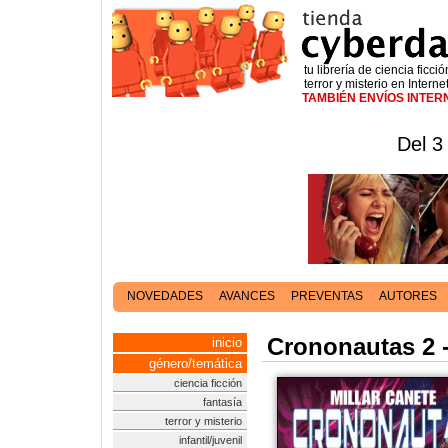
tu librería de ciencia ficció
terror y misterio en Interne
TAMBIÉN ENVÍOS INTE
Del 3
NOVEDADES
AVANCES
PREVENTAS
AUTORES
Crononautas 2 
inicio
género/temática
ciencia ficción
fantasía
terror y misterio
infantil/juvenil