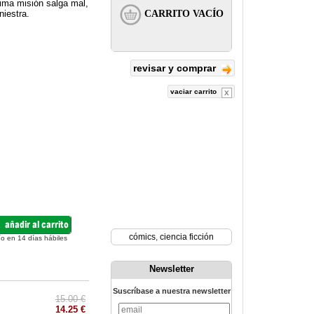
tima misión salga mal,
niestra.
revisar y comprar
vaciar carrito
cómics
,
ciencia ficción
ío en 14 días hábiles
Newsletter
Suscríbase a nuestra newsletter
15.00 €
14.25 €