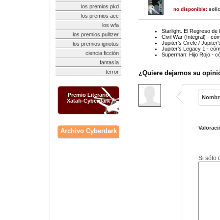
los premios pkd
no disponible:
solic
los premios acc
los wfa
Starlight. El Regreso 
los premios pulitzer
Civil War (Integral) - có
Jupiter's Circle / Jupite
los premios ignotus
Jupiter's Legacy 1 - cóm
ciencia ficción
Superman: Hijo Rojo - c
fantasía
terror
¿Quiere dejarnos su opini
Premio Literario
Nombr
Xatafi-Cyberdark
Valoraci
Archivo Cyberdark
Si sólo