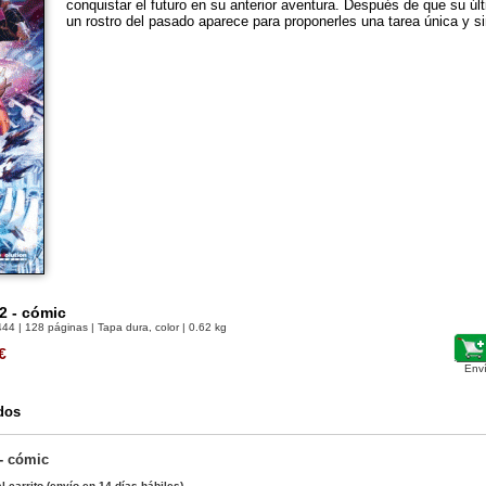
conquistar el futuro en su anterior aventura. Después de que su úl
un rostro del pasado aparece para proponerles una tarea única y si
2 - cómic
444
| 128 páginas | Tapa dura, color | 0.62 kg
€
Env
dos
- cómic
l carrito
(envío en 14 días hábiles)