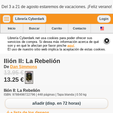
Del 3 a 21 de agosto estaremos de vacaciones. ¡Feliz verano!
Librería Cyberdark
Login
Inicio
Buscar
Carrito
Contacto
Librería Cyberdark.net usa cookies para poder ofrecer sus
servicios de compra. Si desea más información acerca de qué
son y en qué le afectan por favor pinche
aquí
.
El uso de nuestro sitio web implica la aceptación de estas cookies.
Ilión II: La Rebelión
De
Dan Simmons
13.95 €
13.25 €
Ilión II: La Rebelión
ISBN: 9788498722796 | 448 páginas | Tapa blanda | 0.50 kg
añadir (disp. en 72 horas)
ó + lista de los deseos