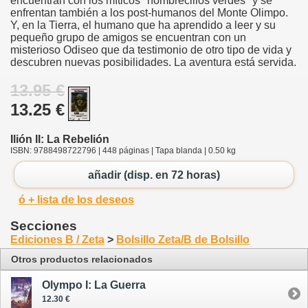
encuentran con los míticos "hombrecillos verdes" y se
enfrentan también a los post-humanos del Monte Olimpo.
Y, en la Tierra, el humano que ha aprendido a leer y su
pequeño grupo de amigos se encuentran con un
misterioso Odiseo que da testimonio de otro tipo de vida y
descubren nuevas posibilidades. La aventura está servida.
13.95 €
13.25 €
Ilión II: La Rebelión
ISBN: 9788498722796 | 448 páginas | Tapa blanda | 0.50 kg
añadir (disp. en 72 horas)
ó + lista de los deseos
Secciones
Ediciones B / Zeta
>
Bolsillo Zeta/B de Bolsillo
Otros productos relacionados
Olympo I: La Guerra
12.30 €