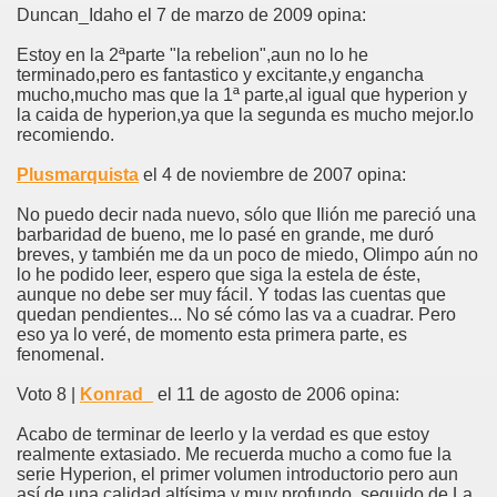
Duncan_Idaho el 7 de marzo de 2009 opina:
Estoy en la 2ªparte "la rebelion",aun no lo he
terminado,pero es fantastico y excitante,y engancha
mucho,mucho mas que la 1ª parte,al igual que hyperion y
la caida de hyperion,ya que la segunda es mucho mejor.lo
recomiendo.
Plusmarquista
el 4 de noviembre de 2007 opina:
No puedo decir nada nuevo, sólo que Ilión me pareció una
barbaridad de bueno, me lo pasé en grande, me duró
breves, y también me da un poco de miedo, Olimpo aún no
lo he podido leer, espero que siga la estela de éste,
aunque no debe ser muy fácil. Y todas las cuentas que
quedan pendientes... No sé cómo las va a cuadrar. Pero
eso ya lo veré, de momento esta primera parte, es
fenomenal.
Voto 8 |
Konrad_
el 11 de agosto de 2006 opina:
Acabo de terminar de leerlo y la verdad es que estoy
realmente extasiado. Me recuerda mucho a como fue la
serie Hyperion, el primer volumen introductorio pero aun
así de una calidad altísima y muy profundo, seguido de La