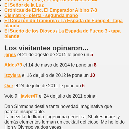
El Señor de la Luz
Crónicas de Elric, El Emperador Albino 7-8
Cismatrix - oferta - segunda mano
El Corazón de Tramórea / La Espada de Fuego 4 - tapa
blanda
El Sueño de los Dioses / La Espada de Fuego 3 - tapa
blanda
Los visitantes opinaron...
jerjes
el 21 de agosto de 2015 le pone un
5
Aldes79
el 14 de mayo de 2014 le pone un
8
IzzyIsra
el 16 de julio de 2012 le pone un
10
Oxir
el 24 de julio de 2011 le pone un
6
Voto 9 |
javier47
el 24 de julio de 2011 opina:
Dan Simmons destila tanta novedad imaginativa que
parece insuperable.
La mezcla de Iliada, ingenieria genetica, Shakespeare, y
demás elementos forman un cocktail delicioso. Me he leido
Ilion y Olympo ya dos veces.