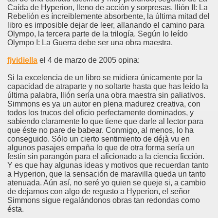
Caída de Hyperion, lleno de acción y sorpresas. Ilión II: La
Rebelión es íncreiblemente absorbente, la última mitad del
libro es imposible dejar de leer, allanando el camino para
Olympo, la tercera parte de la trilogía. Según lo leído
Olympo I: La Guerra debe ser una obra maestra.
fjvidiella
el 4 de marzo de 2005 opina:
Si la excelencia de un libro se midiera únicamente por la
capacidad de atraparte y no soltarte hasta que has leído la
última palabra, Ilión sería una obra maestra sin paliativos.
Simmons es ya un autor en plena madurez creativa, con
todos los trucos del oficio perfectamente dominados, y
sabiendo claramente lo que tiene que darle al lector para
que éste no pare de babear. Conmigo, al menos, lo ha
conseguido. Sólo un cierto sentimiento de déjà vu en
algunos pasajes empaña lo que de otra forma sería un
festín sin parangón para el aficionado a la ciencia ficción.
Y es que hay algunas ideas y motivos que recuerdan tanto
a Hyperion, que la sensación de maravilla queda un tanto
atenuada. Aún así, no seré yo quien se queje si, a cambio
de dejarnos con algo de regusto a Hyperion, el señor
Simmons sigue regalándonos obras tan redondas como
ésta.