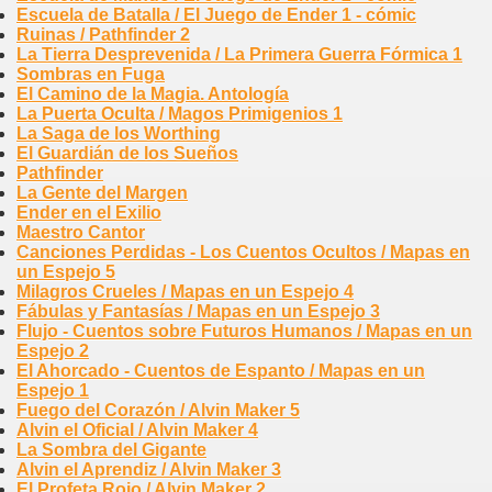
Escuela de Batalla / El Juego de Ender 1 - cómic
Ruinas / Pathfinder 2
La Tierra Desprevenida / La Primera Guerra Fórmica 1
Sombras en Fuga
El Camino de la Magia. Antología
La Puerta Oculta / Magos Primigenios 1
La Saga de los Worthing
El Guardián de los Sueños
Pathfinder
La Gente del Margen
Ender en el Exilio
Maestro Cantor
Canciones Perdidas - Los Cuentos Ocultos / Mapas en
un Espejo 5
Milagros Crueles / Mapas en un Espejo 4
Fábulas y Fantasías / Mapas en un Espejo 3
Flujo - Cuentos sobre Futuros Humanos / Mapas en un
Espejo 2
El Ahorcado - Cuentos de Espanto / Mapas en un
Espejo 1
Fuego del Corazón / Alvin Maker 5
Alvin el Oficial / Alvin Maker 4
La Sombra del Gigante
Alvin el Aprendiz / Alvin Maker 3
El Profeta Rojo / Alvin Maker 2