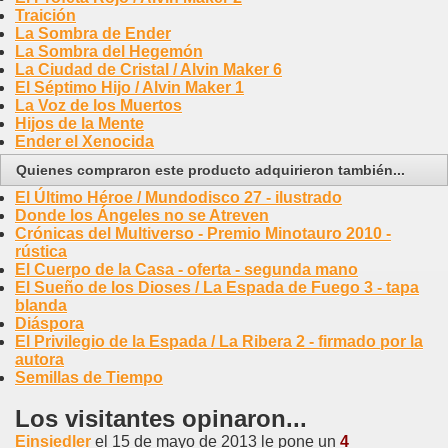
Traición
La Sombra de Ender
La Sombra del Hegemón
La Ciudad de Cristal / Alvin Maker 6
El Séptimo Hijo / Alvin Maker 1
La Voz de los Muertos
Hijos de la Mente
Ender el Xenocida
Quienes compraron este producto adquirieron también...
El Último Héroe / Mundodisco 27 - ilustrado
Donde los Ángeles no se Atreven
Crónicas del Multiverso - Premio Minotauro 2010 -
rústica
El Cuerpo de la Casa - oferta - segunda mano
El Sueño de los Dioses / La Espada de Fuego 3 - tapa
blanda
Diáspora
El Privilegio de la Espada / La Ribera 2 - firmado por la
autora
Semillas de Tiempo
Los visitantes opinaron...
Einsiedler
el 15 de mayo de 2013 le pone un
4