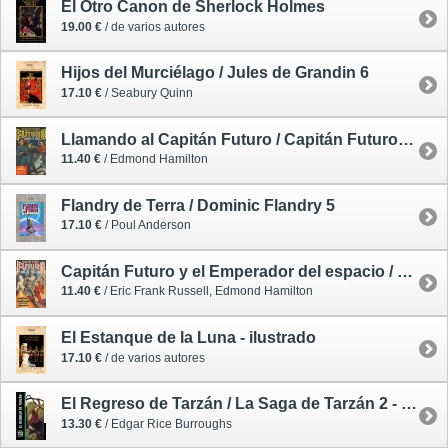
El Otro Canon de Sherlock Holmes
19.00 €
/ de varios autores
Hijos del Murciélago / Jules de Grandin 6
17.10 €
/ Seabury Quinn
Llamando al Capitán Futuro / Capitán Futuro 2 (de 21) (Edición Facsímil)
11.40 €
/ Edmond Hamilton
Flandry de Terra / Dominic Flandry 5
17.10 €
/ Poul Anderson
Capitán Futuro y el Emperador del espacio / Capitán Futuro 1 (de 21) (Edición Facsímil)
11.40 €
/ Eric Frank Russell, Edmond Hamilton
El Estanque de la Luna - ilustrado
17.10 €
/ de varios autores
El Regreso de Tarzán / La Saga de Tarzán 2 - ilustrado
13.30 €
/ Edgar Rice Burroughs