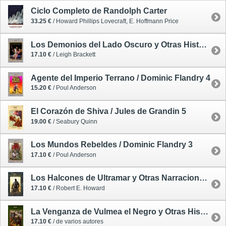
Ciclo Completo de Randolph Carter
33.25 €
/ Howard Phillips Lovecraft, E. Hoffmann Price
Los Demonios del Lado Oscuro y Otras Historias de Mercurio y las Guerras Interplanetarias
17.10 €
/ Leigh Brackett
Agente del Imperio Terrano / Dominic Flandry 4
15.20 €
/ Poul Anderson
El Corazón de Shiva / Jules de Grandin 5
19.00 €
/ Seabury Quinn
Los Mundos Rebeldes / Dominic Flandry 3
17.10 €
/ Poul Anderson
Los Halcones de Ultramar y Otras Narraciones de las Cruzadas
17.10 €
/ Robert E. Howard
La Venganza de Vulmea el Negro y Otras Historias de Golden Fleece
17.10 €
/ de varios autores