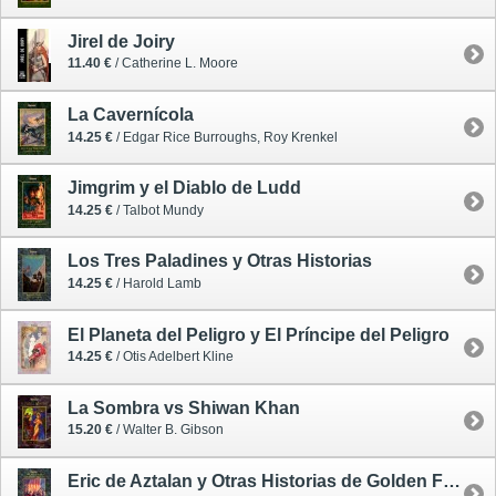
Jirel de Joiry
11.40 €
/ Catherine L. Moore
La Cavernícola
14.25 €
/ Edgar Rice Burroughs, Roy Krenkel
Jimgrim y el Diablo de Ludd
14.25 €
/ Talbot Mundy
Los Tres Paladines y Otras Historias
14.25 €
/ Harold Lamb
El Planeta del Peligro y El Príncipe del Peligro
14.25 €
/ Otis Adelbert Kline
La Sombra vs Shiwan Khan
15.20 €
/ Walter B. Gibson
Eric de Aztalan y Otras Historias de Golden Fleece