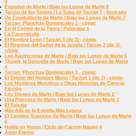
9
Espadas de Marte / Bajo las Lunas de Marte 8
Tarzán de los Simios / La Saga de Tarzán 1 - ilustrado
Un Combatiente de Marte / Bajo las Lunas de Marte 7
Tarzan: Planchas Dominicales 2 - cómic
En el Centro de la Tierra / Pelúcidar 1
La Cavernícola
El Hombre León / Tarzan 3 (de 3) - cómic
El Regreso del Señor de la Jungla / Tarzan 2 (de 3) -
cómic
Los Ajedrecistas de Marte / Bajo las Lunas de Marte 5
Thuvia, la Doncella de Marte / Bajo las Lunas de Marte
4
Tarzan: Planchas Dominicales 1 - cómic
El Origen del Hombre Mono / Tarzan 1 (de 3) - cómic
Los Hombres Monstruo y Otras Historias de Ciencia
Ficción
Los Dioses de Marte / Bajo las Lunas de Marte 2
Una Princesa de Marte / Bajo las Lunas de Marte 1
El Salvaje
Más Allá de la Estrella Más Lejana
El Cerebro Supremo de Marte / Bajo las Lunas de Marte
6
Huida en Venus / Ciclo de Carson Napier 4
Amor Eterno