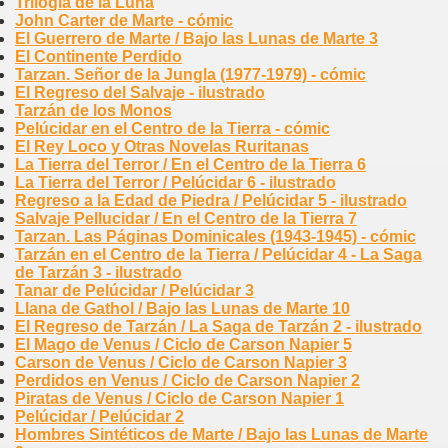
Trilogía de la Luna
John Carter de Marte - cómic
El Guerrero de Marte / Bajo las Lunas de Marte 3
El Continente Perdido
Tarzan. Señor de la Jungla (1977-1979) - cómic
El Regreso del Salvaje - ilustrado
Tarzán de los Monos
Pelúcidar en el Centro de la Tierra - cómic
El Rey Loco y Otras Novelas Ruritanas
La Tierra del Terror / En el Centro de la Tierra 6
La Tierra del Terror / Pelúcidar 6 - ilustrado
Regreso a la Edad de Piedra / Pelúcidar 5 - ilustrado
Salvaje Pellucidar / En el Centro de la Tierra 7
Tarzan. Las Páginas Dominicales (1943-1945) - cómic
Tarzán en el Centro de la Tierra / Pelúcidar 4 - La Saga
de Tarzán 3 - ilustrado
Tanar de Pelúcidar / Pelúcidar 3
Llana de Gathol / Bajo las Lunas de Marte 10
El Regreso de Tarzán / La Saga de Tarzán 2 - ilustrado
El Mago de Venus / Ciclo de Carson Napier 5
Carson de Venus / Ciclo de Carson Napier 3
Perdidos en Venus / Ciclo de Carson Napier 2
Piratas de Venus / Ciclo de Carson Napier 1
Pelúcidar / Pelúcidar 2
Hombres Sintéticos de Marte / Bajo las Lunas de Marte