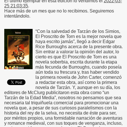
El último ejemplar en esta edición lo vendimos el
2022-03-
25 21:03:35
.
Hace más de un mes que no lo recibimos. Seguiremos
intentándolo.
“Con la salvedad de Tarzán de los Simios,
El Proscrito de Torn es la mejor novela que
haya escrito jamás”, llegó a decir Edgar
Rice Burroughs acerca de la presente obra.
Sin entrar a valorar la opinión del autor, lo
cierto es que El Proscrito de Torn es una
novela soberbia, escrita durante la etapa
más fecunda de Burroughs, cuando poseía
aún toda su frescura y, tras haber vendido
la primera novela de John Carter, comenzó
a redactar esta obra, así como la primera
novela de Tarzán. Y, aunque en su día, los
editores de McClurg publicitaron esta obra como “un
Tarzán de la Edad Media”, nosotros no pensamos que sea
necesaria tal triquiñuela comercial para promocionar una
novela que, a pesar de sus curiosos paralelismos con la
historia del rey de la selva, no necesita de éste para ser,
por méritos propios, una formidable narración de aventuras
y romance medieval, con sus toques de venganza, incluso,