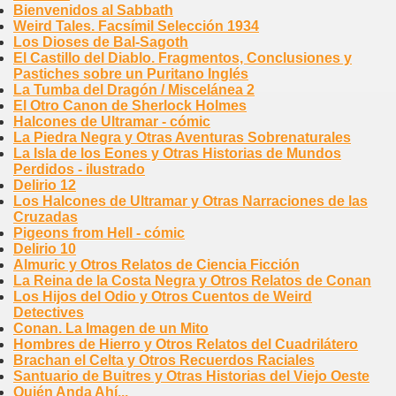
Bienvenidos al Sabbath
Weird Tales. Facsímil Selección 1934
Los Dioses de Bal-Sagoth
El Castillo del Diablo. Fragmentos, Conclusiones y
Pastiches sobre un Puritano Inglés
La Tumba del Dragón / Miscelánea 2
El Otro Canon de Sherlock Holmes
Halcones de Ultramar - cómic
La Piedra Negra y Otras Aventuras Sobrenaturales
La Isla de los Eones y Otras Historias de Mundos
Perdidos - ilustrado
Delirio 12
Los Halcones de Ultramar y Otras Narraciones de las
Cruzadas
Pigeons from Hell - cómic
Delirio 10
Almuric y Otros Relatos de Ciencia Ficción
La Reina de la Costa Negra y Otros Relatos de Conan
Los Hijos del Odio y Otros Cuentos de Weird
Detectives
Conan. La Imagen de un Mito
Hombres de Hierro y Otros Relatos del Cuadrilátero
Brachan el Celta y Otros Recuerdos Raciales
Santuario de Buitres y Otras Historias del Viejo Oeste
Quién Anda Ahí...