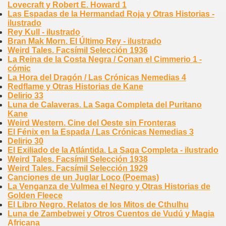
Lovecraft y Robert E. Howard 1
Las Espadas de la Hermandad Roja y Otras Historias -
ilustrado
Rey Kull - ilustrado
Bran Mak Morn. El Último Rey - ilustrado
Weird Tales. Facsímil Selección 1936
La Reina de la Costa Negra / Conan el Cimmerio 1 -
cómic
La Hora del Dragón / Las Crónicas Nemedias 4
Redflame y Otras Historias de Kane
Delirio 33
Luna de Calaveras. La Saga Completa del Puritano
Kane
Weird Western. Cine del Oeste sin Fronteras
El Fénix en la Espada / Las Crónicas Nemedias 3
Delirio 30
El Exiliado de la Atlántida. La Saga Completa - ilustrado
Weird Tales. Facsímil Selección 1938
Weird Tales. Facsímil Selección 1929
Canciones de un Juglar Loco (Poemas)
La Venganza de Vulmea el Negro y Otras Historias de
Golden Fleece
El Libro Negro. Relatos de los Mitos de Cthulhu
Luna de Zambebwei y Otros Cuentos de Vudú y Magia
Africana