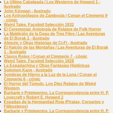
La Última Cabalgada / Los Westerns de Howard 1 -
ilustrado
John Kirowan - ilustrado
Los Antropófagos de Zamboula / Conan el Cimmerio 9
- cómic
Weird Tales. Facsímil Selección 1932
El Ceremonial. Antología de Relatos de Folk Horror
La Maldición de la Daga de Tres Filos / Las Aventuras
de El Borak 2 - ilustrado
Almuric y Otras Historias de Ci-Fi - ilustrado
El Halcón de las Montañas / Las Aventuras de El Borak
1 - ilustrado
Clavos Rojos / Conan el Cimmerio 7 - cómic
Weird Tales. Facsímil Selección 1928
La Espadachina y Otras Fantasías Históricas
Solomon Kane - ilustrado
Sombras de Hierro a la Luz de la Luna / Conan el
Cimmerio 6 - cómic
El Horror del Túmulo. Los Diez Relatos de Weird
Western
Barbarie y Primigenios. La Correspondencia entre H. P.
Lovecraft y Robert E. Howard 2
Espadas de la Hermandad Roja (Piratas, Corsarios y
Filibusteros)
Barbarie y Primigenios. La Correspondencia entre H. P.