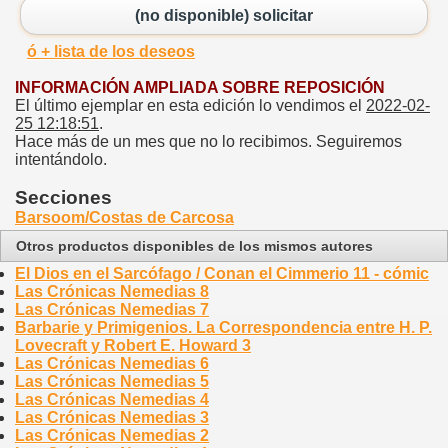
(no disponible) solicitar
ó + lista de los deseos
INFORMACIÓN AMPLIADA SOBRE REPOSICIÓN
El último ejemplar en esta edición lo vendimos el
2022-02-
25 12:18:51
.
Hace más de un mes que no lo recibimos. Seguiremos
intentándolo.
Secciones
Barsoom/Costas de Carcosa
Otros productos disponibles de los mismos autores
El Dios en el Sarcófago / Conan el Cimmerio 11 - cómic
Las Crónicas Nemedias 8
Las Crónicas Nemedias 7
Barbarie y Primigenios. La Correspondencia entre H. P.
Lovecraft y Robert E. Howard 3
Las Crónicas Nemedias 6
Las Crónicas Nemedias 5
Las Crónicas Nemedias 4
Las Crónicas Nemedias 3
Las Crónicas Nemedias 2