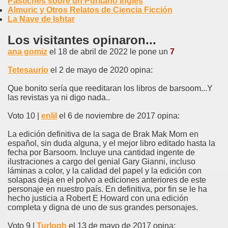
Pastiches sobre un Puritano Inglés
Almuric y Otros Relatos de Ciencia Ficción
La Nave de Ishtar
Los visitantes opinaron...
ana gomiz
el 18 de abril de 2022 le pone un
7
Tetesaurio
el 2 de mayo de 2020 opina:
Que bonito sería que reeditaran los libros de barsoom...Y
las revistas ya ni digo nada..
Voto 10 |
enlil
el 6 de noviembre de 2017 opina:
La edición definitiva de la saga de Brak Mak Morn en
español, sin duda alguna, y el mejor libro editado hasta la
fecha por Barsoom. Incluye una cantidad ingente de
ilustraciones a cargo del genial Gary Gianni, incluso
láminas a color, y la calidad del papel y la edición con
solapas deja en el polvo a ediciones anteriores de este
personaje en nuestro país. En definitiva, por fin se le ha
hecho justicia a Robert E Howard con una edición
completa y digna de uno de sus grandes personajes.
Voto 9 |
Turlogh
el 13 de mayo de 2017 opina: