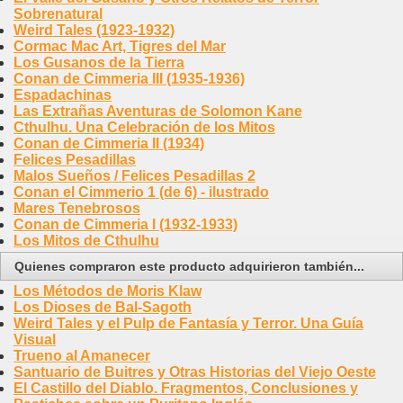
Sobrenatural
Weird Tales (1923-1932)
Cormac Mac Art, Tigres del Mar
Los Gusanos de la Tierra
Conan de Cimmeria III (1935-1936)
Espadachinas
Las Extrañas Aventuras de Solomon Kane
Cthulhu. Una Celebración de los Mitos
Conan de Cimmeria II (1934)
Felices Pesadillas
Malos Sueños / Felices Pesadillas 2
Conan el Cimmerio 1 (de 6) - ilustrado
Mares Tenebrosos
Conan de Cimmeria I (1932-1933)
Los Mitos de Cthulhu
Quienes compraron este producto adquirieron también...
Los Métodos de Moris Klaw
Los Dioses de Bal-Sagoth
Weird Tales y el Pulp de Fantasía y Terror. Una Guía
Visual
Trueno al Amanecer
Santuario de Buitres y Otras Historias del Viejo Oeste
El Castillo del Diablo. Fragmentos, Conclusiones y