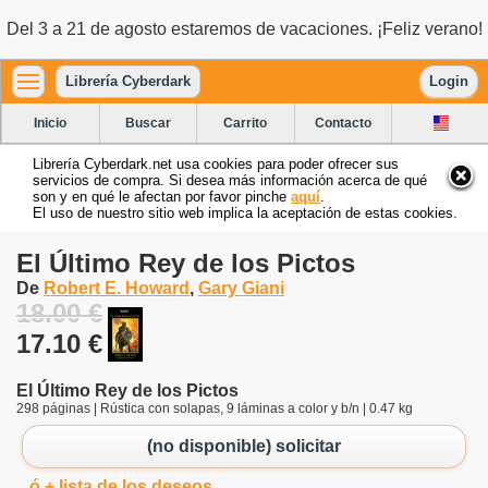
Del 3 a 21 de agosto estaremos de vacaciones. ¡Feliz verano!
Librería Cyberdark
Login
Inicio
Buscar
Carrito
Contacto
Librería Cyberdark.net usa cookies para poder ofrecer sus
servicios de compra. Si desea más información acerca de qué
son y en qué le afectan por favor pinche
aquí
.
El uso de nuestro sitio web implica la aceptación de estas cookies.
El Último Rey de los Pictos
De
Robert E. Howard
,
Gary Giani
18.00 €
17.10 €
El Último Rey de los Pictos
298 páginas | Rústica con solapas, 9 láminas a color y b/n | 0.47 kg
(no disponible) solicitar
ó + lista de los deseos