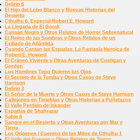
Delirio 6
El Hijo del Lobo Blanco y Nuevas Historias del
Desierto
Cthulhu 6. Especial Robert E. Howard
La Llegada de El Borak
Canaan Negro y Otros Relatos de Horror Sobrenatural
El Reino de las Sombras y Otros Relatos de un
Exiliado de Atlántida
Cuando Cantan las Espadas. La Fantasía Heroica de
Robert E. Howard
El Cráneo Viviente y Otras Aventuras de Costigan y
Gordon
Los Hombres Topo Quieren tus Ojos
El Secreto de la Tumba y Otros Casos de Steve
Harrison
Delirio 3
El Señor de la Muerte y Otros Casos de Steve Harrison
Callejones en Tinieblas y Otras Historias a Puñetazos
El Valle Perdido de Iskander
Espadas de Shahrazar
Sable 6
Sangre en el Desierto y Otras Aventuras por Mar y
Tierra
Los Orígenes / Cuentos de los Mitos de Cthulhu 1
El Valle del Gusano y Otros Relatos de Terror