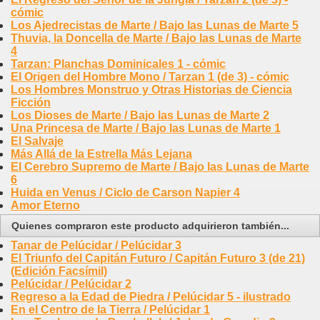
cómic
Los Ajedrecistas de Marte / Bajo las Lunas de Marte 5
Thuvia, la Doncella de Marte / Bajo las Lunas de Marte
4
Tarzan: Planchas Dominicales 1 - cómic
El Origen del Hombre Mono / Tarzan 1 (de 3) - cómic
Los Hombres Monstruo y Otras Historias de Ciencia
Ficción
Los Dioses de Marte / Bajo las Lunas de Marte 2
Una Princesa de Marte / Bajo las Lunas de Marte 1
El Salvaje
Más Allá de la Estrella Más Lejana
El Cerebro Supremo de Marte / Bajo las Lunas de Marte
6
Huida en Venus / Ciclo de Carson Napier 4
Amor Eterno
Quienes compraron este producto adquirieron también...
Tanar de Pelúcidar / Pelúcidar 3
El Triunfo del Capitán Futuro / Capitán Futuro 3 (de 21)
(Edición Facsímil)
Pelúcidar / Pelúcidar 2
Regreso a la Edad de Piedra / Pelúcidar 5 - ilustrado
En el Centro de la Tierra / Pelúcidar 1