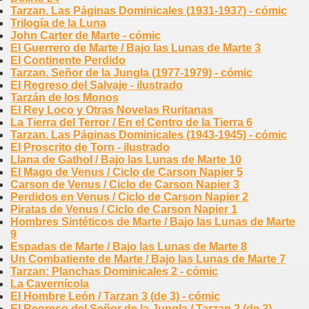
Tarzan. Las Páginas Dominicales (1931-1937) - cómic
Trilogía de la Luna
John Carter de Marte - cómic
El Guerrero de Marte / Bajo las Lunas de Marte 3
El Continente Perdido
Tarzan. Señor de la Jungla (1977-1979) - cómic
El Regreso del Salvaje - ilustrado
Tarzán de los Monos
El Rey Loco y Otras Novelas Ruritanas
La Tierra del Terror / En el Centro de la Tierra 6
Tarzan. Las Páginas Dominicales (1943-1945) - cómic
El Proscrito de Torn - ilustrado
Llana de Gathol / Bajo las Lunas de Marte 10
El Mago de Venus / Ciclo de Carson Napier 5
Carson de Venus / Ciclo de Carson Napier 3
Perdidos en Venus / Ciclo de Carson Napier 2
Piratas de Venus / Ciclo de Carson Napier 1
Hombres Sintéticos de Marte / Bajo las Lunas de Marte
9
Espadas de Marte / Bajo las Lunas de Marte 8
Un Combatiente de Marte / Bajo las Lunas de Marte 7
Tarzan: Planchas Dominicales 2 - cómic
La Cavernícola
El Hombre León / Tarzan 3 (de 3) - cómic
El Regreso del Señor de la Jungla / Tarzan 2 (de 3) -