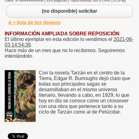
ISBN: 9788494960468 | 324 páginas | Tapa blanda, b/n y color | 0.29 kg
(no disponible) solicitar
ó + lista de los deseos
INFORMACIÓN AMPLIADA SOBRE REPOSICIÓN
El último ejemplar en esta edición lo vendimos el
2021-06-
03 14:54:39
.
Hace más de un mes que no lo recibimos. Seguiremos
intentándolo.
Con la novela Tarzán en el centro de la
Tierra, Edgar R. Burroughs dejó claro que
todas sus principales sagas se
desarrollaban en el mismo universo
literario, llevando a cabo, en 1929, lo que
hoy en día se conoce como un crossover
con una obra que pertenece tanto a su
ciclo de Tarzán como al de Pelúcidar.