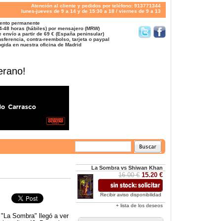
Atención al cliente y pedidos por teléfono: 913771344
lunes-jueves de 9 a 14 y de 15:30 a 18 / viernes de 9 a 13
ento permanente
4-48 horas (hábiles) por mensajero (MRW)
 envío a partir de 69 € (España peninsular)
sferencia, contra-reembolso, tarjeta o paypal
gida en nuestra oficina de Madrid
erano!
La Sombra vs Shiwan Khan
16.00 €
15.20 €
Recibir aviso disponibilidad
+ lista de los deseos
, "La Sombra" llegó a ver