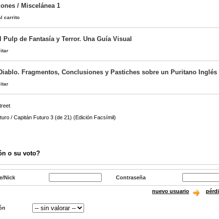
Eones / Miscelánea 1
l carrito
l Pulp de Fantasía y Terror. Una Guía Visual
itar
l Diablo. Fragmentos, Conclusiones y Pastiches sobre un Puritano Inglés
itar
treet
turo / Capitán Futuro 3 (de 21) (Edición Facsímil)
)
ón o su voto?
e/Nick
Contraseña
nuevo usuario
pérd
ón