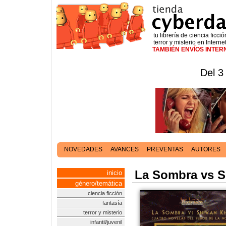
tu librería de ciencia ficció
terror y misterio en Interne
TAMBIÉN ENVÍOS INTE
Del 3
NOVEDADES
AVANCES
PREVENTAS
AUTORES
La Sombra vs 
inicio
género/temática
ciencia ficción
fantasía
terror y misterio
infantil/juvenil