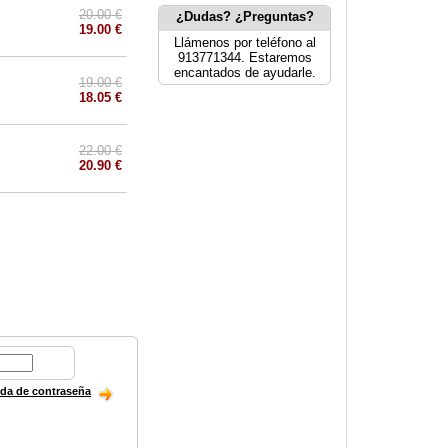
20.00 €
¿Dudas? ¿Preguntas?
19.00 €
Llámenos por teléfono al
913771344. Estaremos
encantados de ayudarle.
19.00 €
18.05 €
22.00 €
20.90 €
ida de contraseña