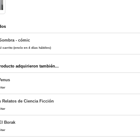
dos
 Sombra - cómic
l carrito
(envío en 4 días hábiles)
oducto adquirieron también...
Venus
itar
s Relatos de Ciencia Ficción
itar
El Borak
itar