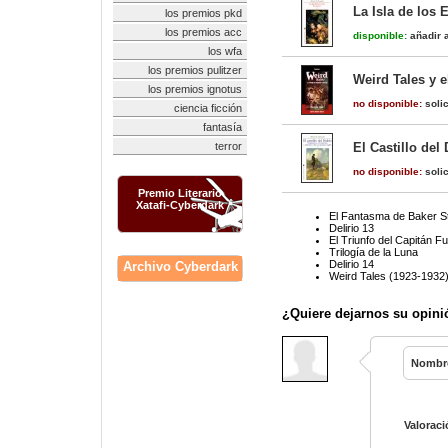
La Isla de los 
los premios pkd
los premios acc
disponible:
añadir a
los wfa
los premios pulitzer
Weird Tales y e
los premios ignotus
no disponible:
solic
ciencia ficción
fantasía
terror
El Castillo de
no disponible:
solic
Premio Literario
Xatafi-Cyberdark
El Fantasma de Baker S
Delirio 13
El Triunfo del Capitán Fu
Trilogía de la Luna
Delirio 14
Archivo Cyberdark
Weird Tales (1923-1932
¿Quiere dejarnos su opini
Nombr
Valoraci