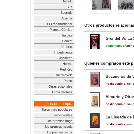
Diábolo
Oz
Sportula
Apache
El Transbordador
Otros productos relaciona
Planeta Cómics
Insólita
Grendel Vs La
Booket
disponible:
añadir a
Umbriel
Impedimenta
Gigamesh
Quienes compraron este pr
Norma
Red Key
Duermevela
Bucaneros de 
Panini
no disponible:
solic
Otras editoriales
Otros idiomas
Almuric y Otro
guías de compra
no disponible:
solic
libros más populares
superventas
La Llegada de 
los premios hugo
no disponible:
solic
los premios nebula
los premios locus