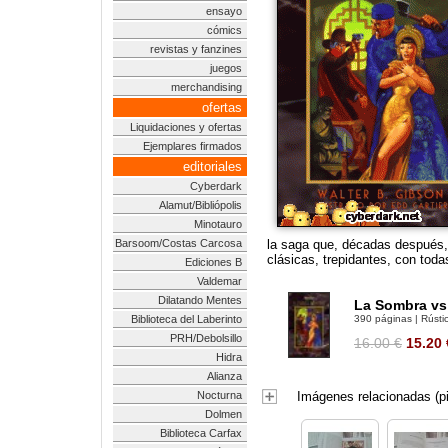
ensayo
cómics
revistas y fanzines
juegos
merchandising
ofertas
Liquidaciones y ofertas
Ejemplares firmados
editoriales
Cyberdark
Alamut/Bibliópolis
Minotauro
Barsoom/Costas Carcosa
la saga que, décadas después, i
clásicas, trepidantes, con todas
Ediciones B
Valdemar
Dilatando Mentes
La Sombra vs
Biblioteca del Laberinto
390 páginas | Rústic
PRH/Debolsillo
16.00 €
15.20
Hidra
Alianza
Nocturna
Imágenes relacionadas (pi
Dolmen
Biblioteca Carfax