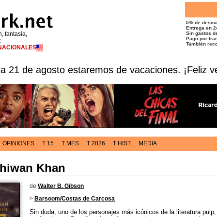
5% de descu
Entrega en 2
n, fantasía,
Sin gastos de
Pago por tran
t
También reco
RNACIONALES
 a 21 de agosto estaremos de vacaciones. ¡Feliz v
OPINIONES
T 15
T MES
T 2026
T HIST
MEDIA
Shiwan Khan
de
Walter B. Gibson
>
Barsoom/Costas de Carcosa
Sin duda, uno de los personajes más icónicos de la literatura pulp