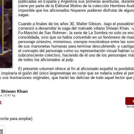
publicadas en España y Argentina sus primeras aventuras, durante
cierre por parte de la Editorial Molino de la colección Hombres Aud
imposible que los aficionados hispanos pudieran disfrutar de algu
sagas.
Cuando a finales de los años 30, Walter Gibson, -bajo el pseudón
comenzó a desarrollar la saga del malvado villano Shiwan Khan, -u
Fu-Manchú de Sax Rohmer-, la serie de La Sombra no solo se en
consolidada, sino que se había convertido en un fenómeno de ma
personaje siniestro, misterioso, siempre moviéndose entre las somb
de sus marionetas humanas para terminar descubriendo -y castigan
el concepto del personaje como su representación visual habían c
subconsciente colectivo, haciendo de él uno de los personajes má
de todos los aficionados al pulp.
El presente volumen ofrece al fin al aficionado español la posibili
nspiraría el guión del único largometraje en color que se rodaría sobre el pe
 sus ilustraciones originales, que harán las delicias de todo aquel lector que 
 Shiwan Khan
a | 0.47 kg
€
Recib
nche para ampliar)