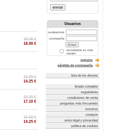
enviar
Usuarios
nombre/nick
18.95 €
contraseña
18.00 €
recordarme en este
equipo
registro
pérdida de contraseña
lista de los deseos
15.00 €
14.25 €
listado completo
seguimiento
18.00 €
condiciones de venta
17.10 €
preguntas más frecuentes
nosotros
contacto
15.00 €
aviso legal y privacidad
14.25 €
política de cookies