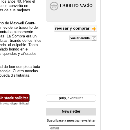
 los años 40. Pero el
aces convirtió en
nas de sus mejores
imo de Maxwell Grant-,
n evidente trasunto del
revisar y comprar
contraba plenamente
sas. La Sombra era un
vaciar carrito
ras, tirando de los hilos
do- al culpable. Tanto
alado hondo en el
s queridos y añorados
dad de leer completa toda
rsonaje. Cuatro novelas
pueda disfrutarlas.
pulp
,
aventuras
ir aviso disponibilidad
Newsletter
Suscríbase a nuestra newsletter