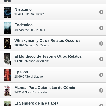
Nistagmo
11.40 €
/ Bruno Puelles
Endémico
14.73 €
/ Angela Pinaud
Whiskyman y Otros Relatos Oscuros
16.10 €
/ Alberto M. Caliani
El Mordisco de Tyson y Otros Relatos
13.78 €
/ Montiel de Arnáiz
Épsilon
18.00 €
/ Sergi Llauger
Manual Para Guionistas de Cómic
14.21 €
/ Fali Ruiz-Dávila
El Sendero de la Palabra