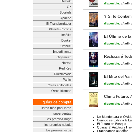
Diábolo
disponible:
añadir a
Oz
Sportula
Y Si lo Conta
Apache
El Transbordador
disponible:
añadir a
Planeta Cómics
Insólita
El Último de la
Booket
disponible:
añadir a
Umbriel
Impedimenta
Rechazaré Tod
Gigamesh
Norma
disponible:
añadir a
Red Key
Duermevela
El Mito del Va
Panini
disponible:
añadir a
Otras editoriales
Otros idiomas
Clima Futuro. 
guías de compra
disponible:
añadir a
libros más populares
superventas
Un Mundo para el Olvid
los premios hugo
Cuando se Extinga la Lu
El Futuro es Bosque
los premios nebula
Quasar 2. Antología Ha
los premios locus
Fracasamos al Soñar