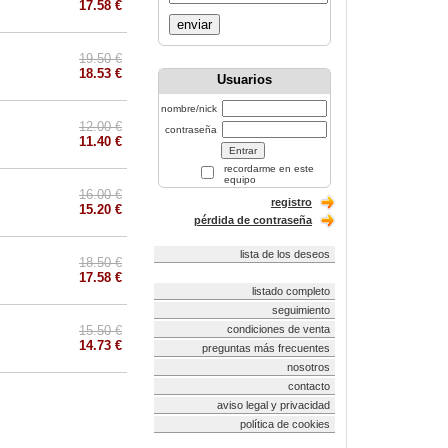
17.58 €
enviar
19.50 €
18.53 €
Usuarios
nombre/nick
12.00 €
contraseña
11.40 €
recordarme en este
equipo
16.00 €
registro
15.20 €
pérdida de contraseña
lista de los deseos
18.50 €
17.58 €
listado completo
seguimiento
15.50 €
condiciones de venta
14.73 €
preguntas más frecuentes
nosotros
contacto
aviso legal y privacidad
política de cookies