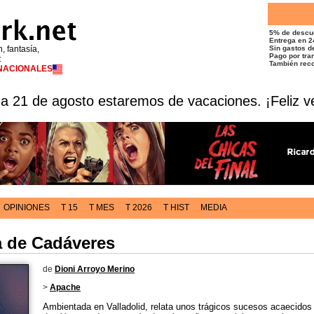
5% de descu
Entrega en 2
n, fantasía,
Sin gastos de
Pago por tran
t
También reco
RNACIONALES
 a 21 de agosto estaremos de vacaciones. ¡Feliz v
OPINIONES
T 15
T MES
T 2026
T HIST
MEDIA
a de Cadáveres
de
Dioni Arroyo Merino
>
Apache
Ambientada en Valladolid, relata unos trágicos sucesos acaecidos 