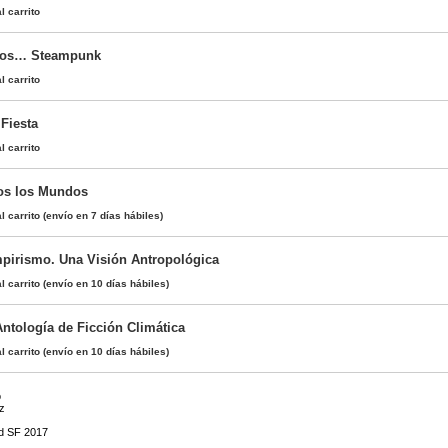
l carrito
mos… Steampunk
l carrito
 Fiesta
l carrito
os los Mundos
l carrito
(envío en 7 días hábiles)
mpirismo. Una Visión Antropológica
l carrito
(envío en 10 días hábiles)
Antología de Ficción Climática
l carrito
(envío en 10 días hábiles)
o
z
rd SF 2017