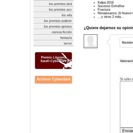
Kalpa 2016
los premios pkd
Sucesos Extraños
los premios acc
Fractura
Renaissance. El Nuevo C
los wfa
... y otros 2 más...
los premios pulitzer
los premios ignotus
¿Quiere dejarnos su opini
ciencia ficción
fantasía
Nombr
terror
Premio Literario
Xatafi-Cyberdark
Valoraci
Archivo Cyberdark
Si sólo