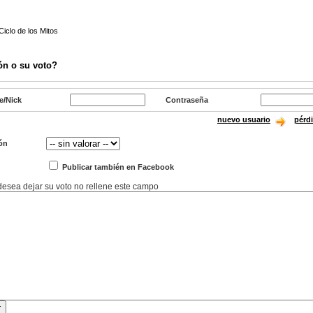
iclo de los Mitos
ón o su voto?
e/Nick
Contraseña
nuevo usuario
pérd
ón
Publicar también en Facebook
 desea dejar su voto no rellene este campo