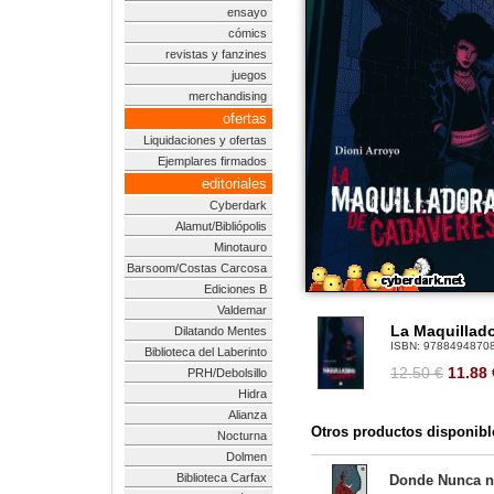
ensayo
cómics
revistas y fanzines
juegos
merchandising
ofertas
Liquidaciones y ofertas
Ejemplares firmados
editoriales
Cyberdark
Alamut/Bibliópolis
Minotauro
Barsoom/Costas Carcosa
Ediciones B
Valdemar
La Maquillad
Dilatando Mentes
ISBN:
9788494870
Biblioteca del Laberinto
12.50 €
11.88
PRH/Debolsillo
Hidra
Alianza
Otros productos disponibl
Nocturna
Dolmen
Biblioteca Carfax
Donde Nunca n