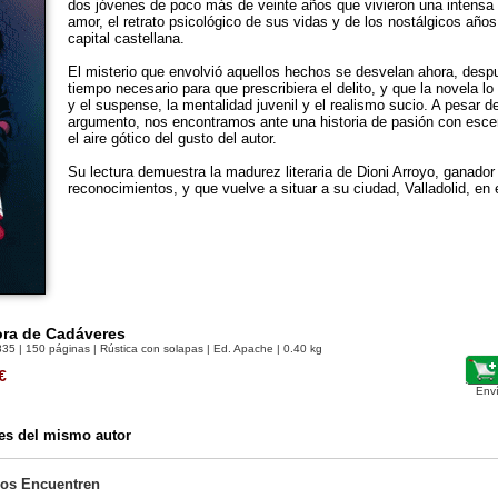
dos jóvenes de poco más de veinte años que vivieron una intensa y
amor, el retrato psicológico de sus vidas y de los nostálgicos años
capital castellana.
El misterio que envolvió aquellos hechos se desvelan ahora, despu
tiempo necesario para que prescribiera el delito, y que la novela lo 
y el suspense, la mentalidad juvenil y el realismo sucio. A pesar de
argumento, nos encontramos ante una historia de pasión con esce
el aire gótico del gusto del autor.
Su lectura demuestra la madurez literaria de Dioni Arroyo, ganador
reconocimientos, y que vuelve a situar a su ciudad, Valladolid, en e
ora de Cadáveres
835
| 150 páginas | Rústica con solapas | Ed. Apache | 0.40 kg
€
Env
es del mismo autor
os Encuentren