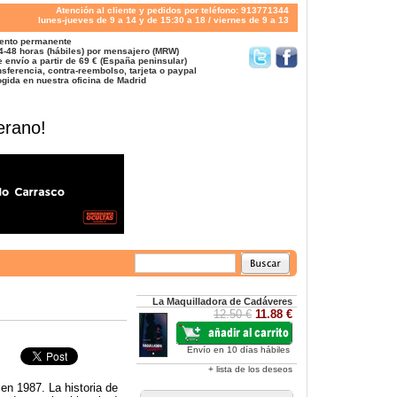
Atención al cliente y pedidos por teléfono: 913771344
lunes-jueves de 9 a 14 y de 15:30 a 18 / viernes de 9 a 13
ento permanente
4-48 horas (hábiles) por mensajero (MRW)
 envío a partir de 69 € (España peninsular)
sferencia, contra-reembolso, tarjeta o paypal
gida en nuestra oficina de Madrid
erano!
La Maquilladora de Cadáveres
12.50 €
11.88 €
Envío en 10 días hábiles
+ lista de los deseos
en 1987. La historia de