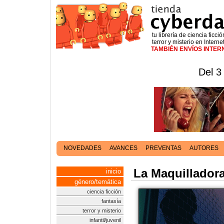
tu librería de ciencia ficció
terror y misterio en Interne
TAMBIÉN ENVÍOS INTE
Del 3
NOVEDADES
AVANCES
PREVENTAS
AUTORES
La Maquillador
inicio
género/temática
ciencia ficción
fantasía
terror y misterio
infantil/juvenil