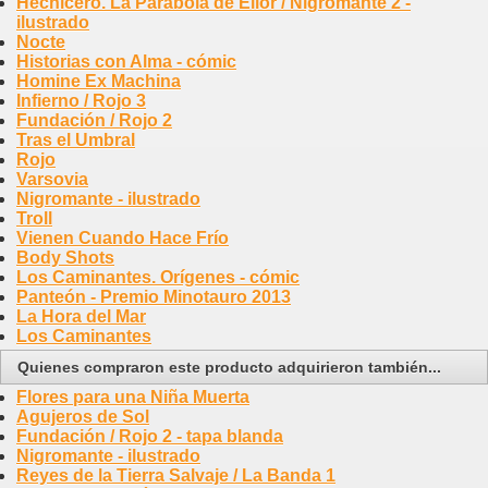
Hechicero. La Parábola de Ellör / Nigromante 2 -
ilustrado
Nocte
Historias con Alma - cómic
Homine Ex Machina
Infierno / Rojo 3
Fundación / Rojo 2
Tras el Umbral
Rojo
Varsovia
Nigromante - ilustrado
Troll
Vienen Cuando Hace Frío
Body Shots
Los Caminantes. Orígenes - cómic
Panteón - Premio Minotauro 2013
La Hora del Mar
Los Caminantes
Quienes compraron este producto adquirieron también...
Flores para una Niña Muerta
Agujeros de Sol
Fundación / Rojo 2 - tapa blanda
Nigromante - ilustrado
Reyes de la Tierra Salvaje / La Banda 1