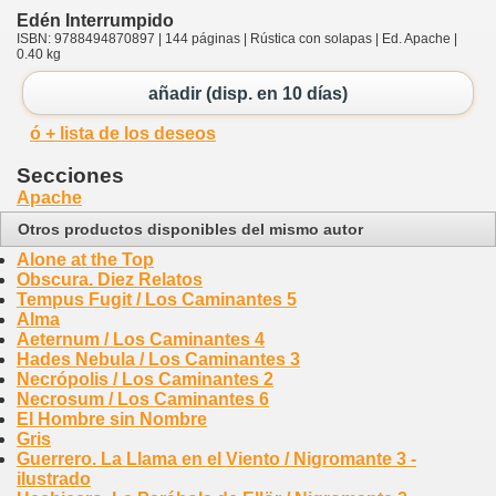
Edén Interrumpido
ISBN: 9788494870897 | 144 páginas | Rústica con solapas | Ed. Apache |
0.40 kg
añadir (disp. en 10 días)
ó + lista de los deseos
Secciones
Apache
Otros productos disponibles del mismo autor
Alone at the Top
Obscura. Diez Relatos
Tempus Fugit / Los Caminantes 5
Alma
Aeternum / Los Caminantes 4
Hades Nebula / Los Caminantes 3
Necrópolis / Los Caminantes 2
Necrosum / Los Caminantes 6
El Hombre sin Nombre
Gris
Guerrero. La Llama en el Viento / Nigromante 3 -
ilustrado