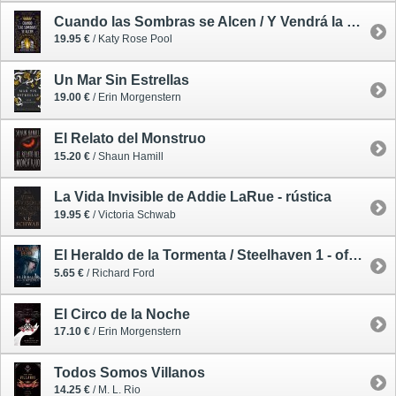
Cuando las Sombras se Alcen / Y Vendrá la Oscuridad 2
19.95 €
/ Katy Rose Pool
Un Mar Sin Estrellas
19.00 €
/ Erin Morgenstern
El Relato del Monstruo
15.20 €
/ Shaun Hamill
La Vida Invisible de Addie LaRue - rústica
19.95 €
/ Victoria Schwab
El Heraldo de la Tormenta / Steelhaven 1 - oferta
5.65 €
/ Richard Ford
El Circo de la Noche
17.10 €
/ Erin Morgenstern
Todos Somos Villanos
14.25 €
/ M. L. Rio