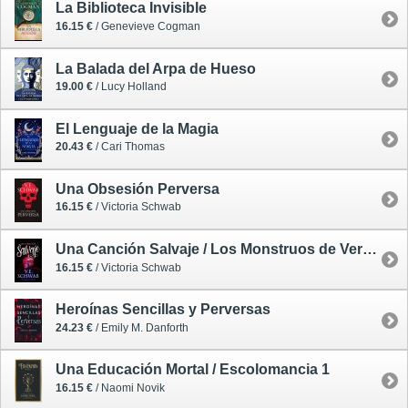
La Biblioteca Invisible
16.15 €
/ Genevieve Cogman
La Balada del Arpa de Hueso
19.00 €
/ Lucy Holland
El Lenguaje de la Magia
20.43 €
/ Cari Thomas
Una Obsesión Perversa
16.15 €
/ Victoria Schwab
Una Canción Salvaje / Los Monstruos de Verity 1
16.15 €
/ Victoria Schwab
Heroínas Sencillas y Perversas
24.23 €
/ Emily M. Danforth
Una Educación Mortal / Escolomancia 1
16.15 €
/ Naomi Novik