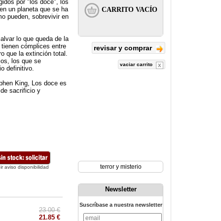
idos por "los doce", los
en un planeta que se ha
omo pueden, sobrevivir en
lvar lo que queda de la
 tienen cómplices entre
revisar y comprar
 que la extinción total.
ios, los que se
vaciar carrito
o definitivo.
ephen King, Los doce es
de sacrificio y
terror y misterio
ir aviso disponibilidad
Newsletter
Suscríbase a nuestra newsletter
23.00 €
21.85 €