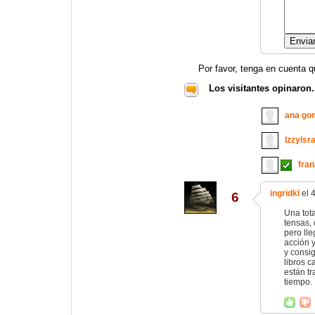
Por favor, tenga en cuenta q
Los visitantes opinaron.
ana go
IzzyIsr
fra
ingridkl
el 
6
Una tot
tensas,
pero ll
acción 
y consig
libros c
están tr
tiempo.