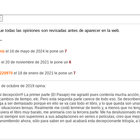
ue todas las opiniones son revisadas antes de aparecer en la web.
..
miz
el 16 de mayo de 2024 le pone un
7
a
el 20 de noviembre de 2021 le pone un
6
n220970
el 18 de enero de 2021 le pone un
7
4 de octubre de 2019 opina:
al decepción!!! La primer parte (El Pasaje) me agradó pues contenía mucha acción,
 cambios de tiempo, etc. Pero esta segunda parte carece de todo eso. Se describe
ega a ser demasiado porque en ello se va casi todo el libro, y lo que queda son un
y situaciones tensas. Realmente me costó terminar de leerlo y, a menos que no te
uiera el libro muy barato, me animaría con la tercera parte. Me ha desilusionado 
asi siempre son superiores a sus adaptaciones en series o películas, creo que mejo
ansmitiendo ahora, sólo para saber en qué acabará esta decepcionante trilogía, a l