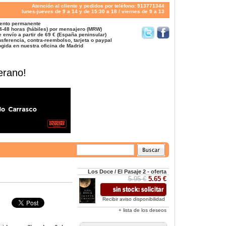
Atención al cliente y pedidos por teléfono: 913771344
lunes-jueves de 9 a 14 y de 15:30 a 18 / viernes de 9 a 13
ento permanente
4-48 horas (hábiles) por mensajero (MRW)
 envío a partir de 69 € (España peninsular)
sferencia, contra-reembolso, tarjeta o paypal
gida en nuestra oficina de Madrid
erano!
Los Doce / El Pasaje 2 - oferta
5.95 €
5.65 €
Recibir aviso disponibilidad
+ lista de los deseos