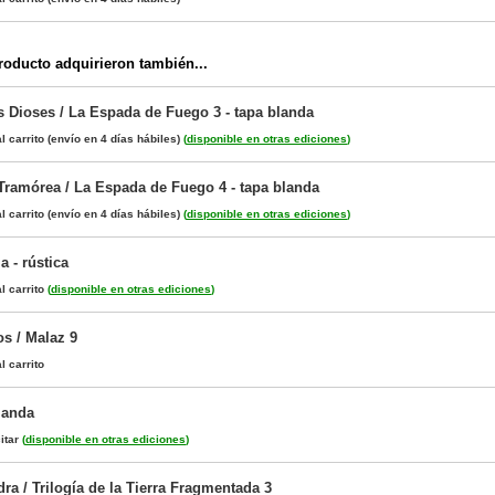
oducto adquirieron también...
s Dioses / La Espada de Fuego 3 - tapa blanda
l carrito
(envío en 4 días hábiles)
(
disponible en otras ediciones
)
Tramórea / La Espada de Fuego 4 - tapa blanda
l carrito
(envío en 4 días hábiles)
(
disponible en otras ediciones
)
a - rústica
l carrito
(
disponible en otras ediciones
)
s / Malaz 9
l carrito
landa
itar
(
disponible en otras ediciones
)
dra / Trilogía de la Tierra Fragmentada 3