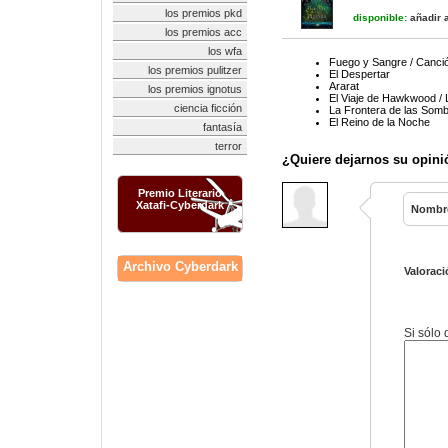
los premios pkd
disponible:
añadir a
los premios acc
los wfa
Fuego y Sangre / Canció
los premios pulitzer
El Despertar
Ararat
los premios ignotus
El Viaje de Hawkwood /
ciencia ficción
La Frontera de las Som
El Reino de la Noche
fantasía
terror
¿Quiere dejarnos su opini
Premio Literario
Xatafi-Cyberdark
Nombr
Archivo Cyberdark
Valoraci
Si sólo