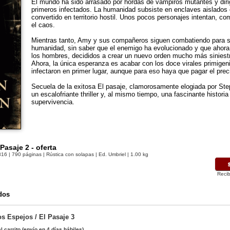
El mundo ha sido arrasado por hordas de vampiros mutantes y dirig
primeros infectados. La humanidad subsiste en enclaves aislados 
convertido en territorio hostil. Unos pocos personajes intentan, c
el caos.
Mientras tanto, Amy y sus compañeros siguen combatiendo para sa
humanidad, sin saber que el enemigo ha evolucionado y que ahora
los hombres, decididos a crear un nuevo orden mucho más siniestro
Ahora, la única esperanza es acabar con los doce virales primigen
infectaron en primer lugar, aunque para eso haya que pagar el preci
Secuela de la exitosa El pasaje, clamorosamente elogiada por St
un escalofriante thriller y, al mismo tiempo, una fascinante historia 
supervivencia.
Pasaje 2 - oferta
316
| 790 páginas | Rústica con solapas | Ed. Umbriel | 1.00 kg
Recib
dos
s Espejos / El Pasaje 3
l carrito
(envío en 4 días hábiles)