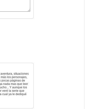
 aventura, situaciones
n más los personajes,
as pocas páginas de
nga nada mas que leer
mucho... Y aunque los
r veré la serie que
a cual ya le dediqué