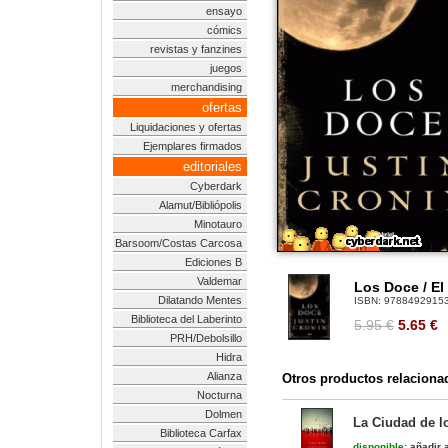
ensayo
cómics
revistas y fanzines
juegos
merchandising
ofertas
Liquidaciones y ofertas
Ejemplares firmados
editoriales
Cyberdark
Alamut/Bibliópolis
Minotauro
Barsoom/Costas Carcosa
Ediciones B
Valdemar
Los Doce / El 
Dilatando Mentes
ISBN:
9788492915
Biblioteca del Laberinto
5.95 €
5.65
€
PRH/Debolsillo
Hidra
Alianza
Otros productos relaciona
Nocturna
Dolmen
La Ciudad de lo
Biblioteca Carfax
disponible:
añadir a