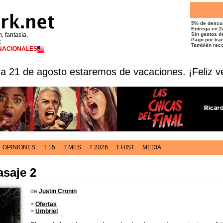
5% de descu
Entrega en 2
n, fantasía,
Sin gastos de
Pago por tran
t
También reco
RNACIONALES
 a 21 de agosto estaremos de vacaciones. ¡Feliz v
OPINIONES
T 15
T MES
T 2026
T HIST
MEDIA
asaje 2
de
Justin Cronin
>
Ofertas
>
Umbriel