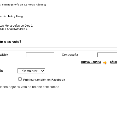
l carrito
(envío en 72 horas hábiles)
n de Hielo y Fuego
 Las Monarquías de Dios 1
bras / Shadowmarch 1
ón o su voto?
e/Nick
Contraseña
nuevo usuario
pérd
ón
Publicar también en Facebook
 desea dejar su voto no rellene este campo