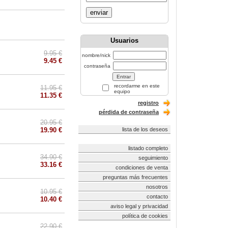
enviar
Usuarios
9.95 €
nombre/nick
9.45 €
contraseña
recordarme en este
11.95 €
equipo
11.35 €
registro
pérdida de contraseña
20.95 €
19.90 €
lista de los deseos
listado completo
34.90 €
seguimiento
33.16 €
condiciones de venta
preguntas más frecuentes
nosotros
10.95 €
contacto
10.40 €
aviso legal y privacidad
política de cookies
22.90 €