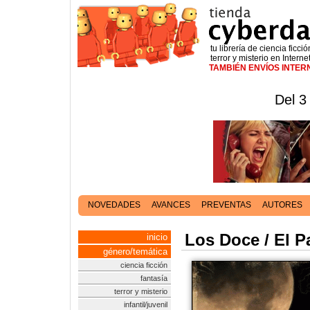
tu librería de ciencia ficció
terror y misterio en Interne
TAMBIÉN ENVÍOS INTE
Del 3
NOVEDADES
AVANCES
PREVENTAS
AUTORES
Los Doce / El P
inicio
género/temática
ciencia ficción
fantasía
terror y misterio
infantil/juvenil