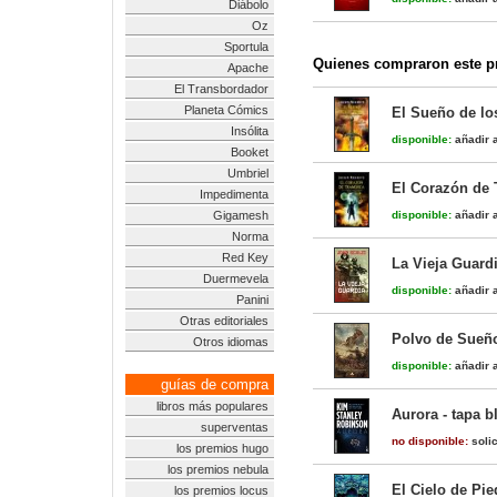
Diábolo
Oz
Sportula
Quienes compraron este pr
Apache
El Transbordador
Planeta Cómics
El Sueño de lo
Insólita
disponible:
añadir a
Booket
Umbriel
El Corazón de 
Impedimenta
Gigamesh
disponible:
añadir a
Norma
Red Key
La Vieja Guardi
Duermevela
disponible:
añadir a
Panini
Otras editoriales
Polvo de Sueño
Otros idiomas
disponible:
añadir a
guías de compra
libros más populares
Aurora - tapa b
superventas
no disponible:
solic
los premios hugo
los premios nebula
El Cielo de Pie
los premios locus