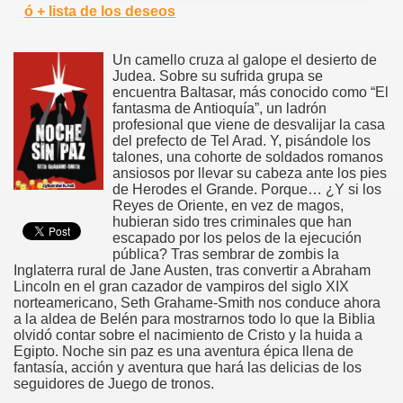
ó + lista de los deseos
Un camello cruza al galope el desierto de
Judea. Sobre su sufrida grupa se
encuentra Baltasar, más conocido como “El
fantasma de Antioquía”, un ladrón
profesional que viene de desvalijar la casa
del prefecto de Tel Arad. Y, pisándole los
talones, una cohorte de soldados romanos
ansiosos por llevar su cabeza ante los pies
de Herodes el Grande. Porque… ¿Y si los
Reyes de Oriente, en vez de magos,
hubieran sido tres criminales que han
escapado por los pelos de la ejecución
pública? Tras sembrar de zombis la
Inglaterra rural de Jane Austen, tras convertir a Abraham
Lincoln en el gran cazador de vampiros del siglo XIX
norteamericano, Seth Grahame-Smith nos conduce ahora
a la aldea de Belén para mostrarnos todo lo que la Biblia
olvidó contar sobre el nacimiento de Cristo y la huida a
Egipto. Noche sin paz es una aventura épica llena de
fantasía, acción y aventura que hará las delicias de los
seguidores de Juego de tronos.