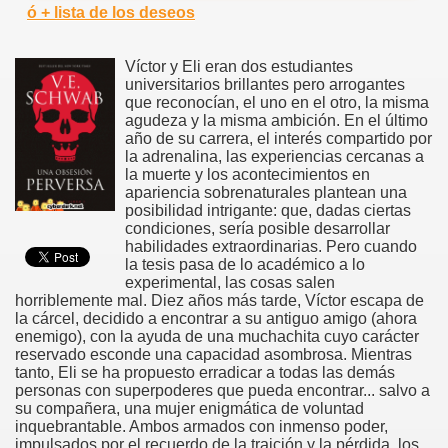
ó + lista de los deseos
Víctor y Eli eran dos estudiantes
universitarios brillantes pero arrogantes
que reconocían, el uno en el otro, la misma
agudeza y la misma ambición. En el último
año de su carrera, el interés compartido por
la adrenalina, las experiencias cercanas a
la muerte y los acontecimientos en
apariencia sobrenaturales plantean una
posibilidad intrigante: que, dadas ciertas
condiciones, sería posible desarrollar
habilidades extraordinarias. Pero cuando
la tesis pasa de lo académico a lo
experimental, las cosas salen
horriblemente mal. Diez años más tarde, Víctor escapa de
la cárcel, decidido a encontrar a su antiguo amigo (ahora
enemigo), con la ayuda de una muchachita cuyo carácter
reservado esconde una capacidad asombrosa. Mientras
tanto, Eli se ha propuesto erradicar a todas las demás
personas con superpoderes que pueda encontrar... salvo a
su compañera, una mujer enigmática de voluntad
inquebrantable. Ambos armados con inmenso poder,
impulsados por el recuerdo de la traición y la pérdida, los