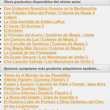
Otros productos disponibles del mismo autor
Que Entierren Nuestros Huesos en la Medianoche
Los Frágiles Hilos del Poder / Colores de Magia 4
Gallant
La Vida Invisible de Addie LaRue
El Vacio / El Archivo 2
El Archivo
El Príncipe del Acero / Sombras de Magia - cómic
Un Conjuro de Luz / Colores de Magia 3
Un Concilio de Sombras / Colores de Magia 2
Una Magia Más Oscura / Colores de Magia 1
La Ciudad de los Fantasmas
Un Dueto Oscuro / Los Monstruos de Verity 2
Una Canción Salvaje / Los Monstruos de Verity 1
Quienes compraron este producto adquirieron también...
Reina en el Mundo de las Pesadillas
Alférez Flandry / Dominic Flandry 1
Fuego y Sangre / Canción de Hielo y Fuego - tapa dura
Polvo de Sueños / Malaz 9
Un Circo Infernal / Dominic Flandry 2
La Novia del Diablo / Jules de Grandin 4
El Hombre Lobo de Ponkert y Otras Historias del Clan
de los Licántropos