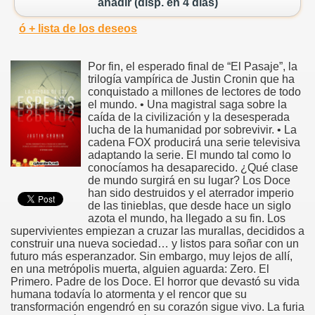
añadir (disp. en 4 días)
ó + lista de los deseos
Por fin, el esperado final de “El Pasaje”, la
trilogía vampírica de Justin Cronin que ha
conquistado a millones de lectores de todo
el mundo. • Una magistral saga sobre la
caída de la civilización y la desesperada
lucha de la humanidad por sobrevivir. • La
cadena FOX producirá una serie televisiva
adaptando la serie. El mundo tal como lo
conocíamos ha desaparecido. ¿Qué clase
de mundo surgirá en su lugar? Los Doce
han sido destruidos y el aterrador imperio
de las tinieblas, que desde hace un siglo
azota el mundo, ha llegado a su fin. Los
supervivientes empiezan a cruzar las murallas, decididos a
construir una nueva sociedad… y listos para soñar con un
futuro más esperanzador. Sin embargo, muy lejos de allí,
en una metrópolis muerta, alguien aguarda: Zero. El
Primero. Padre de los Doce. El horror que devastó su vida
humana todavía lo atormenta y el rencor que su
transformación engendró en su corazón sigue vivo. La furia