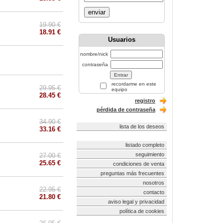
enviar
19.90 €
18.91 €
Usuarios
nombre/nick
contraseña
recordarme en este
29.95 €
equipo
28.45 €
registro
pérdida de contraseña
34.90 €
lista de los deseos
33.16 €
listado completo
seguimiento
27.00 €
25.65 €
condiciones de venta
preguntas más frecuentes
nosotros
22.95 €
contacto
21.80 €
aviso legal y privacidad
política de cookies