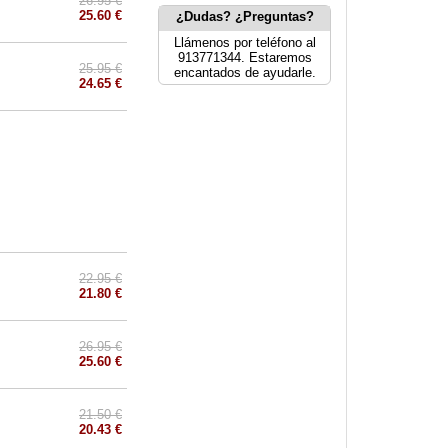
26.95 €
25.60 €
¿Dudas? ¿Preguntas?
Llámenos por teléfono al
913771344. Estaremos
25.95 €
encantados de ayudarle.
24.65 €
22.95 €
21.80 €
26.95 €
25.60 €
21.50 €
20.43 €