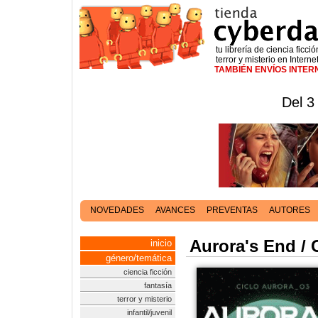
tu librería de ciencia ficció
terror y misterio en Interne
TAMBIÉN ENVÍOS INTE
Del 3
NOVEDADES
AVANCES
PREVENTAS
AUTORES
Aurora's End / 
inicio
género/temática
ciencia ficción
fantasía
terror y misterio
infantil/juvenil