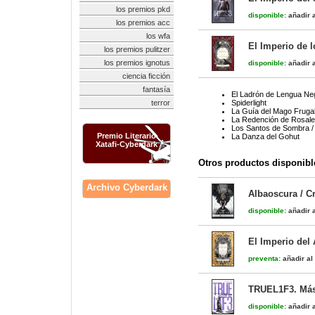
los premios pkd
disponible:
añadir a
los premios acc
los wfa
El Imperio de l
los premios pulitzer
los premios ignotus
disponible:
añadir a
ciencia ficción
fantasía
El Ladrón de Lengua Ne
terror
Spiderlight
La Guía del Mago Frugal 
La Redención de Rosalera
Los Santos de Sombra / 
Premio Literario
La Danza del Gohut
Xatafi-Cyberdark
Otros productos disponibl
Archivo Cyberdark
Albaoscura / C
disponible:
añadir a
El Imperio del 
preventa:
añadir al 
TRUEL1F3. Más 
disponible:
añadir a