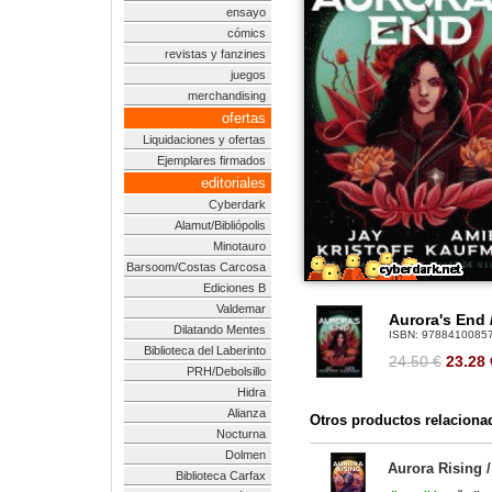
ensayo
cómics
revistas y fanzines
juegos
merchandising
ofertas
Liquidaciones y ofertas
Ejemplares firmados
editoriales
Cyberdark
Alamut/Bibliópolis
Minotauro
Barsoom/Costas Carcosa
Ediciones B
Valdemar
Aurora's End 
Dilatando Mentes
ISBN:
9788410085
Biblioteca del Laberinto
24.50 €
23.28
PRH/Debolsillo
Hidra
Alianza
Otros productos relaciona
Nocturna
Dolmen
Aurora Rising /
Biblioteca Carfax