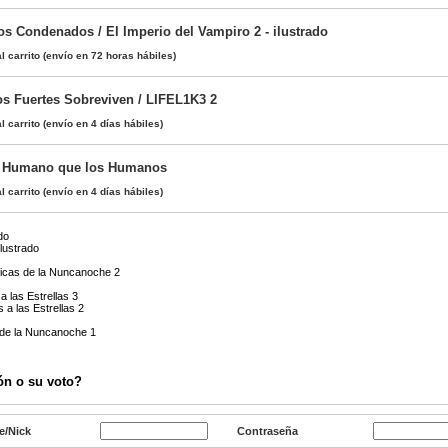
os Condenados / El Imperio del Vampiro 2 - ilustrado
l carrito
(envío en 72 horas hábiles)
los Fuertes Sobreviven / LIFEL1K3 2
l carrito
(envío en 4 días hábiles)
 Humano que los Humanos
l carrito
(envío en 4 días hábiles)
do
ilustrado
icas de la Nuncanoche 2
a las Estrellas 3
 a las Estrellas 2
de la Nuncanoche 1
ón o su voto?
e/Nick
Contraseña