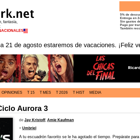
5% de descu
Entrega en 2
n, fantasía,
Sin gastos de
Pago por tran
t
También reco
RNACIONALES
 a 21 de agosto estaremos de vacaciones. ¡Feliz v
OPINIONES
T 15
T MES
T 2026
T HIST
MEDIA
Ciclo Aurora 3
de
Jay Kristoff
,
Amie Kaufman
>
Umbriel
A tu escuadrón favorito se le ha agotado el tiempo. Prepárate para