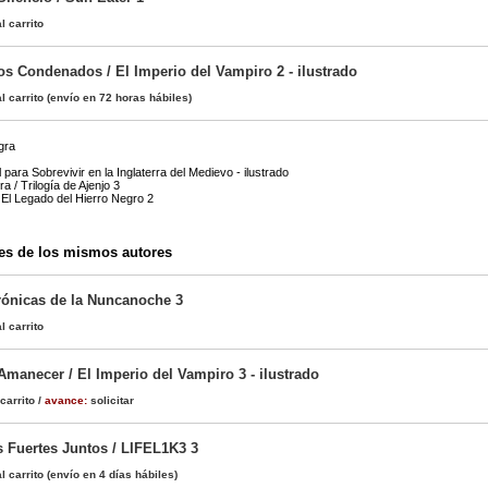
l carrito
os Condenados / El Imperio del Vampiro 2 - ilustrado
l carrito
(envío en 72 horas hábiles)
gra
para Sobrevivir en la Inglaterra del Medievo - ilustrado
 / Trilogía de Ajenjo 3
El Legado del Hierro Negro 2
es de los mismos autores
rónicas de la Nuncanoche 3
l carrito
Amanecer / El Imperio del Vampiro 3 - ilustrado
carrito
/
avance:
solicitar
Fuertes Juntos / LIFEL1K3 3
l carrito
(envío en 4 días hábiles)