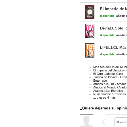
El Imperio de l
disponible:
añadir a
Deviat3. Solo 
disponible:
añadir a
LIFEL1K3. Más
disponible:
añadir a
Más Allá del Fin del Mun
El Imperio del Vampiro - 
El Otro Lado del Cielo
Tumba de Dioses / Crón
Enterrado
Atados a la Luz / Atados 
Atados al Mundo / Atados
Atados a las Estrellas
Nuncanoche / Crónicas 
... y otros 4 más...
¿Quiere dejarnos su opini
Nombr