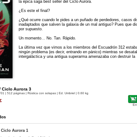
la épica saga best seller del Ciclo Aurora.
¿Es este el final?
¿Qué ocurre cuando le pides a un puñado de perdedores, casos dis
inadaptados que salven la galaxia de un mal antiguo? Pues que di
por supuesto.
Un momento… No. Tan. Rápido.
La última vez que vimos a los miembros del Escuadrón 312 estaba
ningún problema (es decir, entrando en pánico) mientras se desata
intergaláctica y una antigua superarma amenazaba con destruir la
/ Ciclo Aurora 3
701
| 512 páginas | Rústica con solapas | Ed. Umbriel | 0.60 kg
€
En
dos
 Ciclo Aurora 1