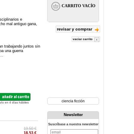
ciplinarios e
cho mal antiguo gana,
revisar y comprar
vaciar carrito
n trabajando juntos sin
ba una guerra
 …
ciencia ficción
vío en 4 días hábiles
Newsletter
Suscríbase a nuestra newsletter
19.50 €
18.53 €