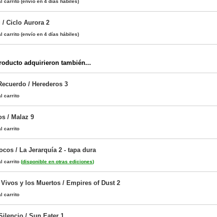
l carrito
(envío en 4 días hábiles)
 / Ciclo Aurora 2
l carrito
(envío en 4 días hábiles)
oducto adquirieron también...
Recuerdo / Herederos 3
l carrito
s / Malaz 9
l carrito
cos / La Jerarquía 2 - tapa dura
l carrito
(
disponible en otras ediciones
)
 Vivos y los Muertos / Empires of Dust 2
l carrito
Silencio / Sun Eater 1