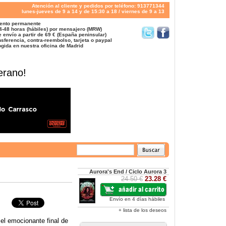
Atención al cliente y pedidos por teléfono: 913771344
lunes-jueves de 9 a 14 y de 15:30 a 18 / viernes de 9 a 13
ento permanente
4-48 horas (hábiles) por mensajero (MRW)
 envío a partir de 69 € (España peninsular)
sferencia, contra-reembolso, tarjeta o paypal
gida en nuestra oficina de Madrid
erano!
Aurora's End / Ciclo Aurora 3
24.50 €
23.28 €
Envío en 4 días hábiles
+ lista de los deseos
 el emocionante final de