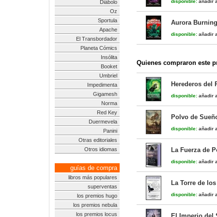
disponible:
añadir a
Diábolo
Oz
Sportula
Aurora Burning
Apache
disponible:
añadir a
El Transbordador
Planeta Cómics
Insólita
Quienes compraron este pr
Booket
Umbriel
Herederos del 
Impedimenta
Gigamesh
disponible:
añadir a
Norma
Red Key
Polvo de Sueño
Duermevela
disponible:
añadir a
Panini
Otras editoriales
Otros idiomas
La Fuerza de Po
disponible:
añadir a
guías de compra
libros más populares
La Torre de los
superventas
disponible:
añadir a
los premios hugo
los premios nebula
los premios locus
El Imperio del 