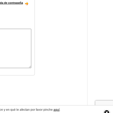
ida de contraseña
on y en qué le afectan por favor pinche
aquí
.