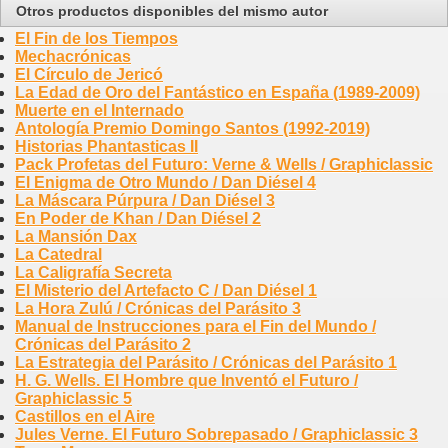
Otros productos disponibles del mismo autor
El Fin de los Tiempos
Mechacrónicas
El Círculo de Jericó
La Edad de Oro del Fantástico en España (1989-2009)
Muerte en el Internado
Antología Premio Domingo Santos (1992-2019)
Historias Phantasticas II
Pack Profetas del Futuro: Verne & Wells / Graphiclassic
El Enigma de Otro Mundo / Dan Diésel 4
La Máscara Púrpura / Dan Diésel 3
En Poder de Khan / Dan Diésel 2
La Mansión Dax
La Catedral
La Caligrafía Secreta
El Misterio del Artefacto C / Dan Diésel 1
La Hora Zulú / Crónicas del Parásito 3
Manual de Instrucciones para el Fin del Mundo /
Crónicas del Parásito 2
La Estrategia del Parásito / Crónicas del Parásito 1
H. G. Wells. El Hombre que Inventó el Futuro /
Graphiclassic 5
Castillos en el Aire
Jules Verne. El Futuro Sobrepasado / Graphiclassic 3