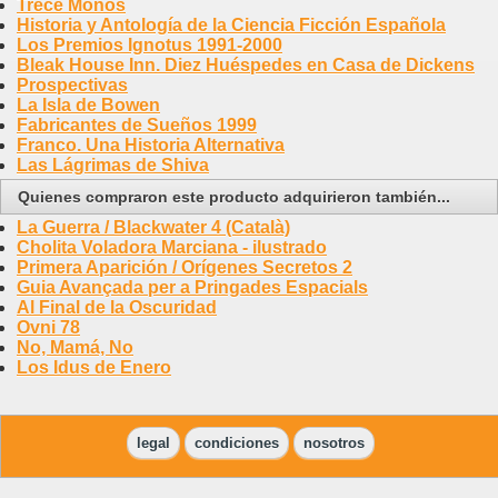
Trece Monos
Historia y Antología de la Ciencia Ficción Española
Los Premios Ignotus 1991-2000
Bleak House Inn. Diez Huéspedes en Casa de Dickens
Prospectivas
La Isla de Bowen
Fabricantes de Sueños 1999
Franco. Una Historia Alternativa
Las Lágrimas de Shiva
Quienes compraron este producto adquirieron también...
La Guerra / Blackwater 4 (Català)
Cholita Voladora Marciana - ilustrado
Primera Aparición / Orígenes Secretos 2
Guia Avançada per a Pringades Espacials
Al Final de la Oscuridad
Ovni 78
No, Mamá, No
Los Idus de Enero
legal
condiciones
nosotros