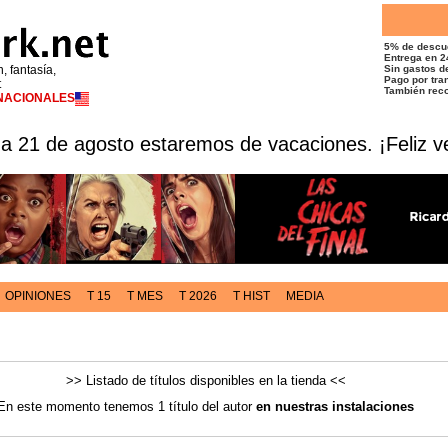
5% de descu
Entrega en 2
n, fantasía,
Sin gastos de
Pago por tran
t
También reco
RNACIONALES
 a 21 de agosto estaremos de vacaciones. ¡Feliz v
OPINIONES
T 15
T MES
T 2026
T HIST
MEDIA
>> Listado de títulos disponibles en la tienda <<
En este momento tenemos 1 título del autor
en nuestras instalaciones