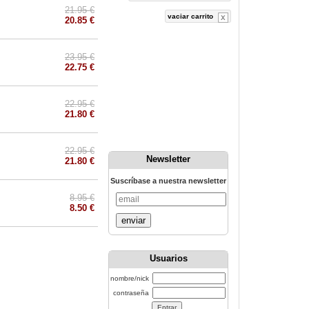
21.95 €
vaciar carrito
20.85 €
23.95 €
22.75 €
22.95 €
21.80 €
22.95 €
Newsletter
21.80 €
Suscríbase a nuestra newsletter
8.95 €
8.50 €
enviar
Usuarios
nombre/nick
contraseña