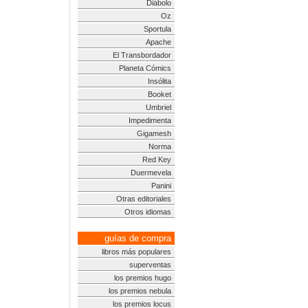
Diábolo
Oz
Sportula
Apache
El Transbordador
Planeta Cómics
Insólita
Booket
Umbriel
Impedimenta
Gigamesh
Norma
Red Key
Duermevela
Panini
Otras editoriales
Otros idiomas
guías de compra
libros más populares
superventas
los premios hugo
los premios nebula
los premios locus