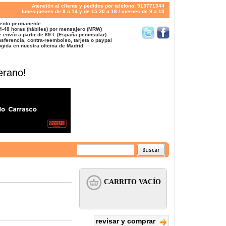
Atención al cliente y pedidos por teléfono: 913771344
lunes-jueves de 9 a 14 y de 15:30 a 18 / viernes de 9 a 13
ento permanente
4-48 horas (hábiles) por mensajero (MRW)
 envío a partir de 69 € (España peninsular)
sferencia, contra-reembolso, tarjeta o paypal
gida en nuestra oficina de Madrid
erano!
revisar y comprar