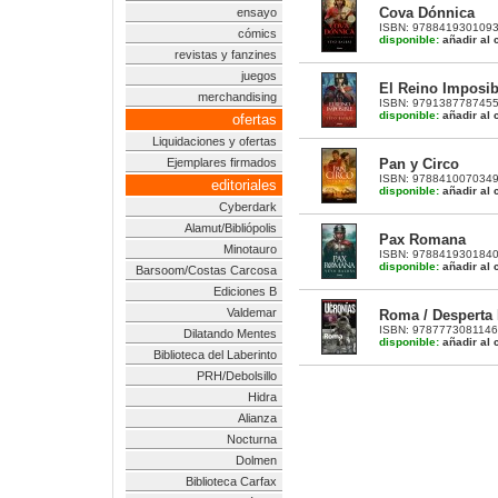
Cova Dónnica
ensayo
ISBN: 9788419301093 |
cómics
disponible:
añadir al c
revistas y fanzines
juegos
El Reino Imposib
merchandising
ISBN: 9791387787455 |
disponible:
añadir al c
ofertas
Liquidaciones y ofertas
Pan y Circo
Ejemplares firmados
ISBN: 9788410070349 |
editoriales
disponible:
añadir al c
Cyberdark
Alamut/Bibliópolis
Pax Romana
Minotauro
ISBN: 9788419301840 |
disponible:
añadir al c
Barsoom/Costas Carcosa
Ediciones B
Valdemar
Roma / Desperta 
ISBN: 9787773081146 | 
Dilatando Mentes
disponible:
añadir al c
Biblioteca del Laberinto
PRH/Debolsillo
Hidra
Alianza
Nocturna
Dolmen
Biblioteca Carfax