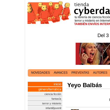
tu librería de ciencia ficció
terror y misterio en Interne
TAMBIÉN ENVÍOS INTE
Del 3
NOVEDADES
AVANCES
PREVENTAS
AUTORES
Yeyo Balbás
inicio
género/temática
ciencia ficción
fantasía
terror y misterio
infantil/juvenil