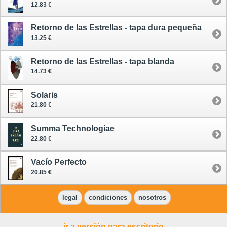
12.83 €
Retorno de las Estrellas - tapa dura pequeña
13.25 €
Retorno de las Estrellas - tapa blanda
14.73 €
Solaris
21.80 €
Summa Technologiae
22.80 €
Vacío Perfecto
20.85 €
legal
condiciones
nosotros
ir a versión para escritorio