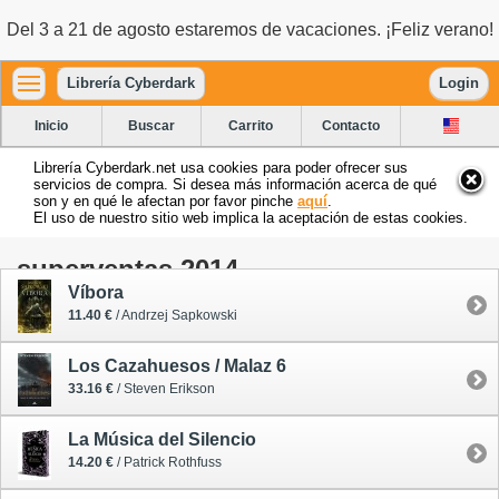
Del 3 a 21 de agosto estaremos de vacaciones. ¡Feliz verano!
Librería Cyberdark
Login
Inicio
Buscar
Carrito
Contacto
Librería Cyberdark.net usa cookies para poder ofrecer sus
servicios de compra. Si desea más información acerca de qué
son y en qué le afectan por favor pinche
aquí
.
El uso de nuestro sitio web implica la aceptación de estas cookies.
superventas 2014
Víbora
11.40 €
/ Andrzej Sapkowski
Los Cazahuesos / Malaz 6
33.16 €
/ Steven Erikson
La Música del Silencio
14.20 €
/ Patrick Rothfuss