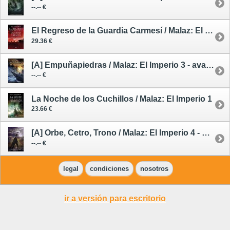
--.-- €
El Regreso de la Guardia Carmesí / Malaz: El Imperio 2
29.36 €
[A] Empuñapiedras / Malaz: El Imperio 3 - avance --/--/26
--.-- €
La Noche de los Cuchillos / Malaz: El Imperio 1
23.66 €
[A] Orbe, Cetro, Trono / Malaz: El Imperio 4 - avance --/--/26
--.-- €
legal
condiciones
nosotros
ir a versión para escritorio