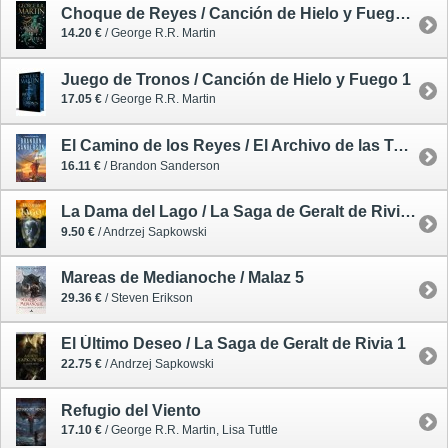
Choque de Reyes / Canción de Hielo y Fuego 2
14.20 €
/ George R.R. Martin
Juego de Tronos / Canción de Hielo y Fuego 1
17.05 €
/ George R.R. Martin
El Camino de los Reyes / El Archivo de las Tormentas 1
16.11 €
/ Brandon Sanderson
La Dama del Lago / La Saga de Geralt de Rivia 7
9.50 €
/ Andrzej Sapkowski
Mareas de Medianoche / Malaz 5
29.36 €
/ Steven Erikson
El Último Deseo / La Saga de Geralt de Rivia 1
22.75 €
/ Andrzej Sapkowski
Refugio del Viento
17.10 €
/ George R.R. Martin, Lisa Tuttle