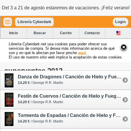
Del 3 a 21 de agosto estaremos de vacaciones. ¡Feliz verano!
Librería Cyberdark
Login
Inicio
Buscar
Carrito
Contacto
Librería Cyberdark.net usa cookies para poder ofrecer sus
servicios de compra. Si desea más información acerca de qué
son y en qué le afectan por favor pinche
aquí
.
El uso de nuestro sitio web implica la aceptación de estas cookies.
superventas 2012
Danza de Dragones / Canción de Hielo y Fuego 5
14.20 €
/ George R.R. Martin
Festín de Cuervos / Canción de Hielo y Fuego 4
14.20 €
/ George R.R. Martin
Tormenta de Espadas / Canción de Hielo y Fuego 3
14.20 €
/ George R.R. Martin