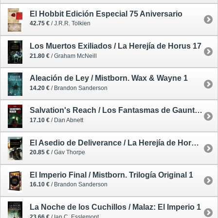
El Hobbit Edición Especial 75 Aniversario
42.75 €
/ J.R.R. Tolkien
Los Muertos Exiliados / La Herejía de Horus 17
21.80 €
/ Graham McNeill
Aleación de Ley / Mistborn. Wax & Wayne 1
14.20 €
/ Brandon Sanderson
Salvation's Reach / Los Fantasmas de Gaunt / La Victoria 2
17.10 €
/ Dan Abnett
El Asedio de Deliverance / La Herejía de Horus 18
20.85 €
/ Gav Thorpe
El Imperio Final / Mistborn. Trilogía Original 1
16.10 €
/ Brandon Sanderson
La Noche de los Cuchillos / Malaz: El Imperio 1
23.66 €
/ Ian C. Esslemont