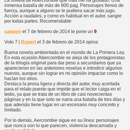
La novela de Abercrombie que más me ha gustado. Una
inmensa batalla de más de 800 pag. Personajes llenos de
fuerza, aunque a alguno se le pudiera sacar más jugo.
Acción a raudales, y como es habitual en el autor, sangre
por todas partes. Recomendable
sawayn
el 7 de febrero de 2014 le pone un
9
Voto 7 |
Rupert
el 3 de febrero de 2014 opina:
Buena novela ambientada en el mundo de La Primera Ley.
En esta ocasión Abercrombie se aleja de los protagonistas
de la trilogía original para dar peso a secundarios que ya
aparecieron en las anteriores novelas e introdicir algunos
nuevos, aunque sin lograr en mi opinión impactar como lo
hacían los otros.
Destaca la prosa ligera y directa del autor, muy acertada
para el relato puesto que impide que el lector caiga en el
tedio, ya que se trata de un libro de casi novecientas
páginas y en la que solo se narra una batalla de tres días y
que además tiene lugar en un escenario muy concreto y
limitado.
Por lo demás, Aercrombie sigue en su línea: personajes
que nunca son lo que parecen, violencia descarnada y