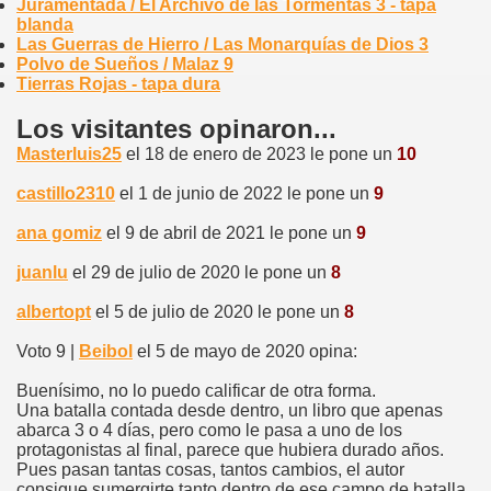
Juramentada / El Archivo de las Tormentas 3 - tapa
blanda
Las Guerras de Hierro / Las Monarquías de Dios 3
Polvo de Sueños / Malaz 9
Tierras Rojas - tapa dura
Los visitantes opinaron...
Masterluis25
el 18 de enero de 2023 le pone un
10
castillo2310
el 1 de junio de 2022 le pone un
9
ana gomiz
el 9 de abril de 2021 le pone un
9
juanlu
el 29 de julio de 2020 le pone un
8
albertopt
el 5 de julio de 2020 le pone un
8
Voto 9 |
Beibol
el 5 de mayo de 2020 opina:
Buenísimo, no lo puedo calificar de otra forma.
Una batalla contada desde dentro, un libro que apenas
abarca 3 o 4 días, pero como le pasa a uno de los
protagonistas al final, parece que hubiera durado años.
Pues pasan tantas cosas, tantos cambios, el autor
consigue sumergirte tanto dentro de ese campo de batalla,