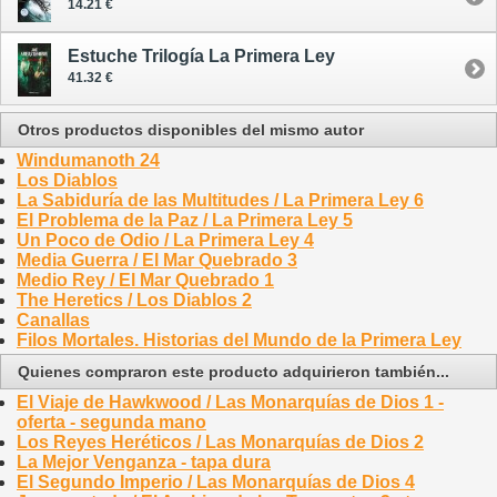
14.21 €
Estuche Trilogía La Primera Ley
41.32 €
Otros productos disponibles del mismo autor
Windumanoth 24
Los Diablos
La Sabiduría de las Multitudes / La Primera Ley 6
El Problema de la Paz / La Primera Ley 5
Un Poco de Odio / La Primera Ley 4
Media Guerra / El Mar Quebrado 3
Medio Rey / El Mar Quebrado 1
The Heretics / Los Diablos 2
Canallas
Filos Mortales. Historias del Mundo de la Primera Ley
Quienes compraron este producto adquirieron también...
El Viaje de Hawkwood / Las Monarquías de Dios 1 -
oferta - segunda mano
Los Reyes Heréticos / Las Monarquías de Dios 2
La Mejor Venganza - tapa dura
El Segundo Imperio / Las Monarquías de Dios 4