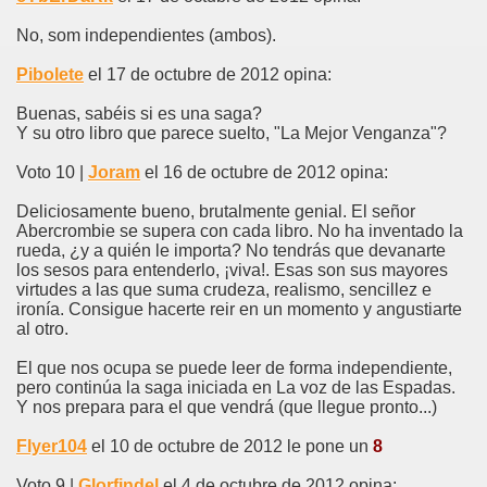
No, som independientes (ambos).
Pibolete
el 17 de octubre de 2012 opina:
Buenas, sabéis si es una saga?
Y su otro libro que parece suelto, "La Mejor Venganza"?
Voto 10 |
Joram
el 16 de octubre de 2012 opina:
Deliciosamente bueno, brutalmente genial. El señor
Abercrombie se supera con cada libro. No ha inventado la
rueda, ¿y a quién le importa? No tendrás que devanarte
los sesos para entenderlo, ¡viva!. Esas son sus mayores
virtudes a las que suma crudeza, realismo, sencillez e
ironía. Consigue hacerte reir en un momento y angustiarte
al otro.
El que nos ocupa se puede leer de forma independiente,
pero continúa la saga iniciada en La voz de las Espadas.
Y nos prepara para el que vendrá (que llegue pronto...)
Flyer104
el 10 de octubre de 2012 le pone un
8
Voto 9 |
Glorfindel
el 4 de octubre de 2012 opina: