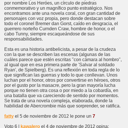
por nombre Los Heróes, un círculo de piedras
conmemorativo y un magnífico punto estratégico. Nos
encontramos ante una novela coral, con gran cantidad de
personajes con voz propia, pero donde destacan sobre
todo el coronel Bremer dan Gorst, caído en desgracia, el
guerrero norteño Curnden Craw, hombre de honor, o el
cabo Tunny, siempre escaqueándose de sus
responsabilidades.
Esta es una historia antibelicista, a pesar de la crudeza
con la que se describen las escenas (algunas de las
cuáles parece que estén escritas "con cámara al hombro",
al igual que en esa primera parte de 'Salvar al soldado
Ryan', de Spielberg). Es una reflexión en toda regla de lo
que significan las guerras y todo lo que conllevan. Unos
luchan por el honor, otros por convertirse en héroes, otros
por el gusto por la masacre, pero la gran mayoría lucha
porque no tienen otra cosa o por miedo a la cobardía, en
una batalla que va careciendo de sentido por momentos.
Se trata de una novela compleja, elaborada, donde la
habilidad de Abercrombie más que sorprender, se ratifica.
fatty
el 5 de noviembre de 2012 le pone un
7
Voto 6 |
kawalero
el 4 de noviembre de 2012 opina: