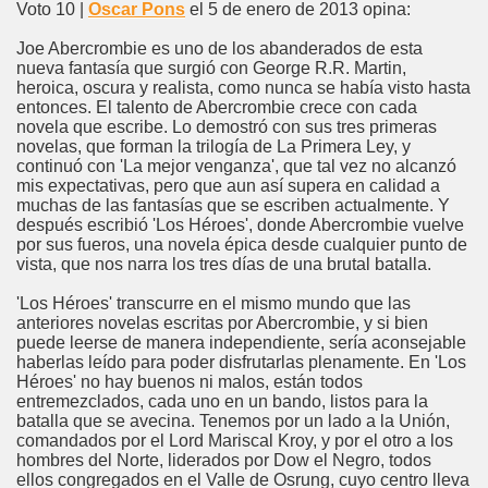
Voto 10 |
Oscar Pons
el 5 de enero de 2013 opina:
Joe Abercrombie es uno de los abanderados de esta
nueva fantasía que surgió con George R.R. Martin,
heroica, oscura y realista, como nunca se había visto hasta
entonces. El talento de Abercrombie crece con cada
novela que escribe. Lo demostró con sus tres primeras
novelas, que forman la trilogía de La Primera Ley, y
continuó con 'La mejor venganza', que tal vez no alcanzó
mis expectativas, pero que aun así supera en calidad a
muchas de las fantasías que se escriben actualmente. Y
después escribió 'Los Héroes', donde Abercrombie vuelve
por sus fueros, una novela épica desde cualquier punto de
vista, que nos narra los tres días de una brutal batalla.
'Los Héroes' transcurre en el mismo mundo que las
anteriores novelas escritas por Abercrombie, y si bien
puede leerse de manera independiente, sería aconsejable
haberlas leído para poder disfrutarlas plenamente. En 'Los
Héroes' no hay buenos ni malos, están todos
entremezclados, cada uno en un bando, listos para la
batalla que se avecina. Tenemos por un lado a la Unión,
comandados por el Lord Mariscal Kroy, y por el otro a los
hombres del Norte, liderados por Dow el Negro, todos
ellos congregados en el Valle de Osrung, cuyo centro lleva