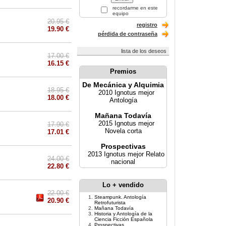
recordarme en este
equipo
20.95 €
registro
19.90 €
pérdida de contraseña
lista de los deseos
17.00 €
16.15 €
Premios
De Mecánica y Alquimia
18.95 €
2010 Ignotus mejor
18.00 €
Antología
Mañana Todavía
2015 Ignotus mejor
17.90 €
Novela corta
17.01 €
Prospectivas
2013 Ignotus mejor Relato
24.00 €
nacional
22.80 €
Lo + vendido
22.00 €
Steampunk. Antología
20.90 €
Retrofuturista
Mañana Todavía
Historia y Antología de la
Ciencia Ficción Española
Prospectivas