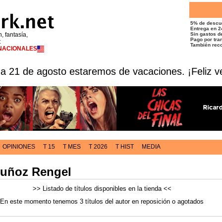
5% de descu
Entrega en 2
n, fantasía,
Sin gastos de
Pago por tran
t
También reco
RNACIONALES
 a 21 de agosto estaremos de vacaciones. ¡Feliz v
OPINIONES
T 15
T MES
T 2026
T HIST
MEDIA
Muñoz Rengel
>> Listado de títulos disponibles en la tienda <<
En este momento tenemos 3 títulos del autor en reposición o agotados