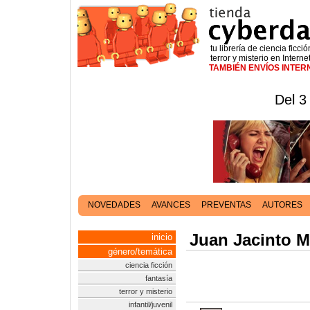
tu librería de ciencia ficció
terror y misterio en Interne
TAMBIÉN ENVÍOS INTE
Del 3
NOVEDADES
AVANCES
PREVENTAS
AUTORES
Juan Jacinto 
inicio
género/temática
ciencia ficción
fantasía
terror y misterio
infantil/juvenil