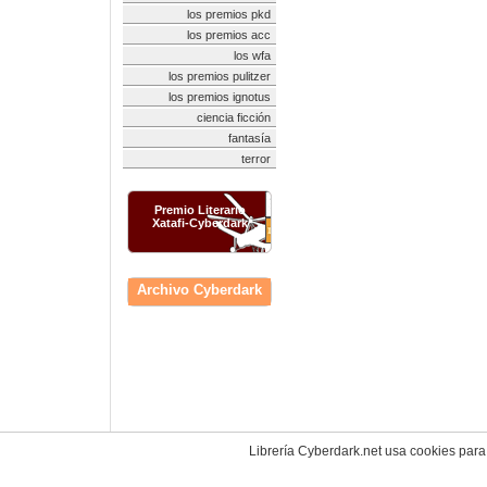
los premios pkd
los premios acc
los wfa
los premios pulitzer
los premios ignotus
ciencia ficción
fantasía
terror
Premio Literario
Xatafi-Cyberdark
Archivo Cyberdark
Librería Cyberdark.net usa cookies para