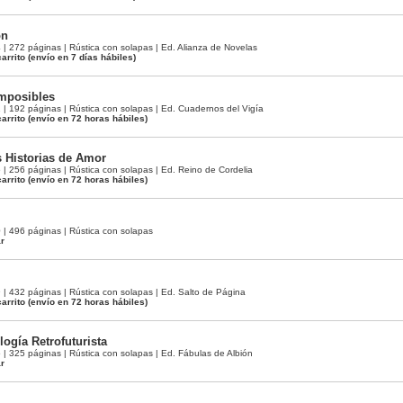
ón
 272 páginas | Rústica con solapas | Ed. Alianza de Novelas
arrito
(envío en 7 días hábiles)
Imposibles
 192 páginas | Rústica con solapas | Ed. Cuadernos del Vigía
arrito
(envío en 72 horas hábiles)
 Historias de Amor
 256 páginas | Rústica con solapas | Ed. Reino de Cordelia
arrito
(envío en 72 horas hábiles)
 496 páginas | Rústica con solapas
ar
 432 páginas | Rústica con solapas | Ed. Salto de Página
arrito
(envío en 72 horas hábiles)
ogía Retrofuturista
 325 páginas | Rústica con solapas | Ed. Fábulas de Albión
ar