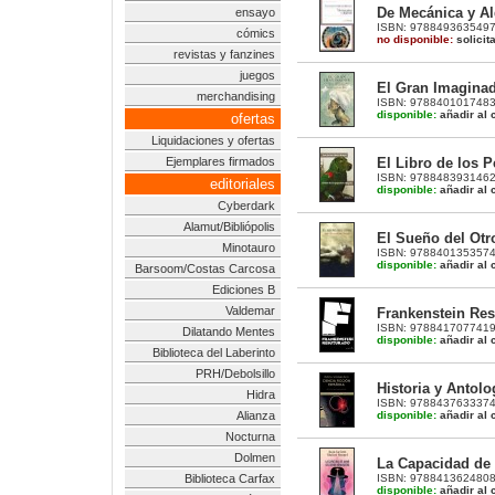
De Mecánica y A
ensayo
ISBN: 9788493635497 |
cómics
no disponible:
solicit
revistas y fanzines
juegos
El Gran Imaginad
merchandising
ISBN: 9788401017483 |
disponible:
añadir al c
ofertas
Liquidaciones y ofertas
El Libro de los 
Ejemplares firmados
ISBN: 9788483931462 |
editoriales
disponible:
añadir al c
Cyberdark
Alamut/Bibliópolis
El Sueño del Otr
Minotauro
ISBN: 9788401353574 
disponible:
añadir al c
Barsoom/Costas Carcosa
Ediciones B
Valdemar
Frankenstein Res
ISBN: 9788417077419 | 
Dilatando Mentes
disponible:
añadir al c
Biblioteca del Laberinto
PRH/Debolsillo
Historia y Antolo
Hidra
ISBN: 9788437633374 |
disponible:
añadir al c
Alianza
Nocturna
Dolmen
La Capacidad de
ISBN: 9788413624808 |
Biblioteca Carfax
disponible:
añadir al c