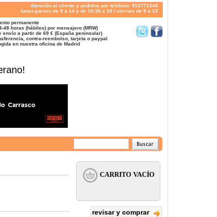
Atención al cliente y pedidos por teléfono: 913771344
lunes-jueves de 9 a 14 y de 15:30 a 18 / viernes de 9 a 13
ento permanente
4-48 horas (hábiles) por mensajero (MRW)
 envío a partir de 69 € (España peninsular)
sferencia, contra-reembolso, tarjeta o paypal
gida en nuestra oficina de Madrid
erano!
revisar y comprar