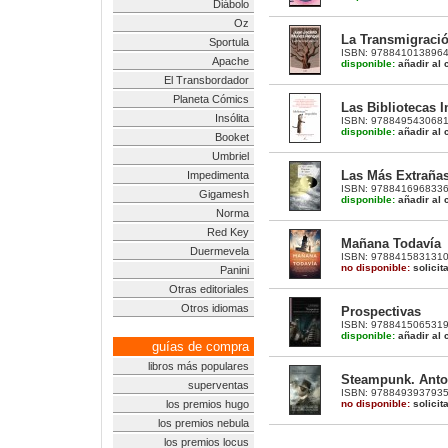
Diábolo
Oz
La Transmigraci
Sportula
ISBN: 9788410138964 |
Apache
disponible:
añadir al c
El Transbordador
Planeta Cómics
Las Bibliotecas 
Insólita
ISBN: 9788495430681 |
disponible:
añadir al c
Booket
Umbriel
Las Más Extrañas
Impedimenta
ISBN: 9788416968336 |
Gigamesh
disponible:
añadir al c
Norma
Red Key
Mañana Todavía
Duermevela
ISBN: 9788415831310 |
no disponible:
solicit
Panini
Otras editoriales
Otros idiomas
Prospectivas
ISBN: 9788415065319 |
disponible:
añadir al c
guías de compra
libros más populares
Steampunk. Antol
superventas
ISBN: 9788493937935 |
no disponible:
solicit
los premios hugo
los premios nebula
los premios locus