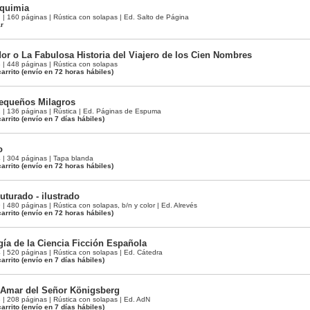
lquimia
 160 páginas | Rústica con solapas | Ed. Salto de Página
ar
or o La Fabulosa Historia del Viajero de los Cien Nombres
 448 páginas | Rústica con solapas
arrito
(envío en 72 horas hábiles)
Pequeños Milagros
 136 páginas | Rústica | Ed. Páginas de Espuma
arrito
(envío en 7 días hábiles)
o
| 304 páginas | Tapa blanda
arrito
(envío en 72 horas hábiles)
uturado - ilustrado
480 páginas | Rústica con solapas, b/n y color | Ed. Alrevés
arrito
(envío en 72 horas hábiles)
gía de la Ciencia Ficción Española
 520 páginas | Rústica con solapas | Ed. Cátedra
arrito
(envío en 7 días hábiles)
 Amar del Señor Königsberg
 208 páginas | Rústica con solapas | Ed. AdN
arrito
(envío en 7 días hábiles)