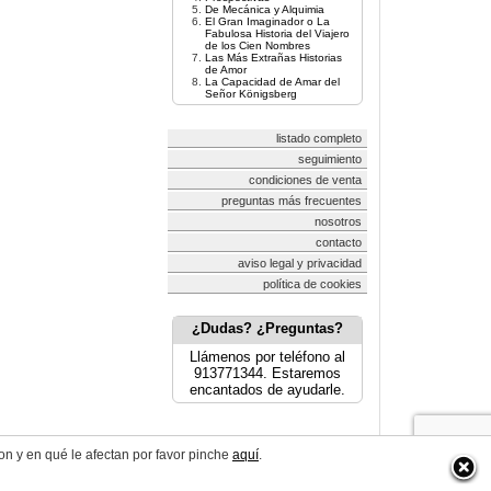
De Mecánica y Alquimia
El Gran Imaginador o La
Fabulosa Historia del Viajero
de los Cien Nombres
Las Más Extrañas Historias
de Amor
La Capacidad de Amar del
Señor Königsberg
listado completo
seguimiento
condiciones de venta
preguntas más frecuentes
nosotros
contacto
aviso legal y privacidad
política de cookies
¿Dudas? ¿Preguntas?
Llámenos por teléfono al
913771344. Estaremos
encantados de ayudarle.
on y en qué le afectan por favor pinche
aquí
.