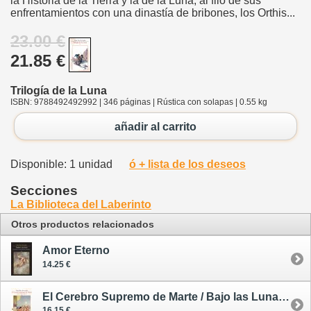
la Historia de la Tierra y la de la Luna, al filo de sus
enfrentamientos con una dinastía de bribones, los Orthis...
23.00 €
21.85 €
Trilogía de la Luna
ISBN: 9788492492992 | 346 páginas | Rústica con solapas | 0.55 kg
añadir al carrito
Disponible: 1 unidad
ó + lista de los deseos
Secciones
La Biblioteca del Laberinto
Otros productos relacionados
Amor Eterno
14.25 €
El Cerebro Supremo de Marte / Bajo las Lunas de Marte 6
16.15 €