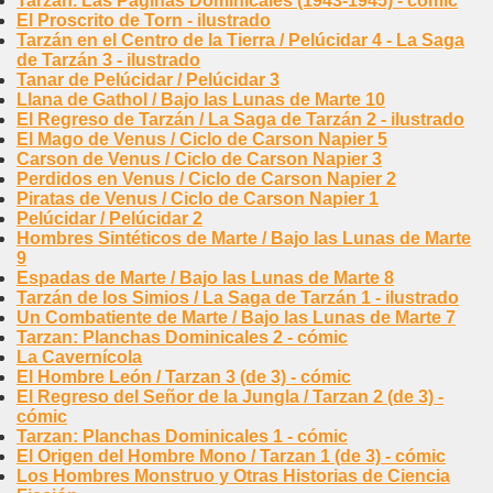
Tarzan. Las Páginas Dominicales (1943-1945) - cómic
El Proscrito de Torn - ilustrado
Tarzán en el Centro de la Tierra / Pelúcidar 4 - La Saga
de Tarzán 3 - ilustrado
Tanar de Pelúcidar / Pelúcidar 3
Llana de Gathol / Bajo las Lunas de Marte 10
El Regreso de Tarzán / La Saga de Tarzán 2 - ilustrado
El Mago de Venus / Ciclo de Carson Napier 5
Carson de Venus / Ciclo de Carson Napier 3
Perdidos en Venus / Ciclo de Carson Napier 2
Piratas de Venus / Ciclo de Carson Napier 1
Pelúcidar / Pelúcidar 2
Hombres Sintéticos de Marte / Bajo las Lunas de Marte
9
Espadas de Marte / Bajo las Lunas de Marte 8
Tarzán de los Simios / La Saga de Tarzán 1 - ilustrado
Un Combatiente de Marte / Bajo las Lunas de Marte 7
Tarzan: Planchas Dominicales 2 - cómic
La Cavernícola
El Hombre León / Tarzan 3 (de 3) - cómic
El Regreso del Señor de la Jungla / Tarzan 2 (de 3) -
cómic
Tarzan: Planchas Dominicales 1 - cómic
El Origen del Hombre Mono / Tarzan 1 (de 3) - cómic
Los Hombres Monstruo y Otras Historias de Ciencia