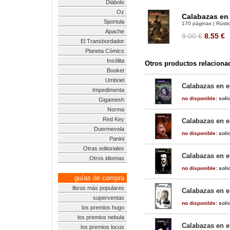
Diábolo
Oz
Calabazas en 
Sportula
170 páginas | Rústic
Apache
9.00 €
8.55
€
El Transbordador
Planeta Cómics
Insólita
Otros productos relaciona
Booket
Umbriel
Calabazas en el
Impedimenta
no disponible:
solic
Gigamesh
Norma
Red Key
Calabazas en el
Duermevela
no disponible:
solic
Panini
Otras editoriales
Calabazas en el
Otros idiomas
no disponible:
solic
guías de compra
libros más populares
Calabazas en el
superventas
no disponible:
solic
los premios hugo
los premios nebula
Calabazas en el
los premios locus