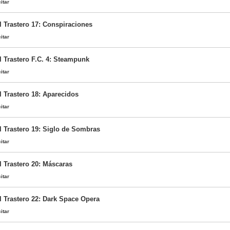
itar
l Trastero 17: Conspiraciones
itar
l Trastero F.C. 4: Steampunk
itar
l Trastero 18: Aparecidos
itar
l Trastero 19: Siglo de Sombras
itar
l Trastero 20: Máscaras
itar
l Trastero 22: Dark Space Opera
itar