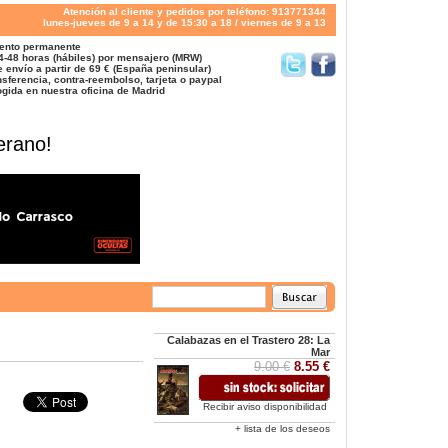
Atención al cliente y pedidos por teléfono: 913771344
lunes-jueves de 9 a 14 y de 15:30 a 18 / viernes de 9 a 13
ento permanente
4-48 horas (hábiles) por mensajero (MRW)
 envío a partir de 69 € (España peninsular)
sferencia, contra-reembolso, tarjeta o paypal
gida en nuestra oficina de Madrid
erano!
Calabazas en el Trastero 28: La
Mar
9.00 €
8.55 €
Recibir aviso disponibilidad
+ lista de los deseos