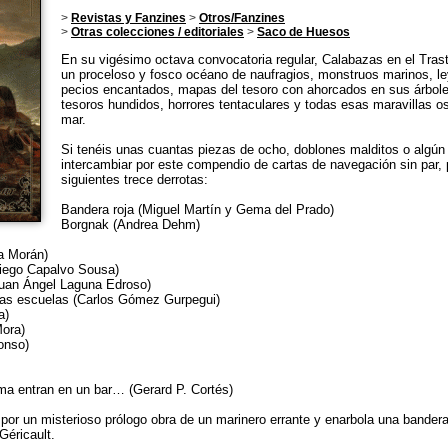
>
Revistas y Fanzines
>
Otros/Fanzines
>
Otras colecciones / editoriales
>
Saco de Huesos
En su vigésimo octava convocatoria regular, Calabazas en el Tra
un proceloso y fosco océano de naufragios, monstruos marinos, le
pecios encantados, mapas del tesoro con ahorcados en sus árboles,
tesoros hundidos, horrores tentaculares y todas esas maravillas o
mar.
Si tenéis unas cuantas piezas de ocho, doblones malditos o algú
intercambiar por este compendio de cartas de navegación sin par, p
siguientes trece derrotas:
Bandera roja (Miguel Martín y Gema del Prado)
Borgnak (Andrea Dehm)
na Morán)
Diego Capalvo Sousa)
Juan Ángel Laguna Edroso)
las escuelas (Carlos Gómez Gurpegui)
a)
Mora)
onso)
ma entran en un bar… (Gerard P. Cortés)
or un misterioso prólogo obra de un marinero errante y enarbola una bandera
Géricault.