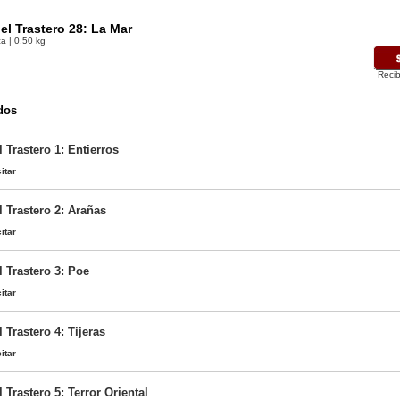
el Trastero 28: La Mar
a | 0.50 kg
Recib
dos
 Trastero 1: Entierros
itar
 Trastero 2: Arañas
itar
 Trastero 3: Poe
itar
 Trastero 4: Tijeras
itar
 Trastero 5: Terror Oriental