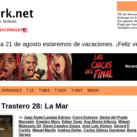
5% de descu
Entrega en 2
n, fantasía,
Sin gastos de
Pago por tran
t
También reco
RNACIONALES
 a 21 de agosto estaremos de vacaciones. ¡Feliz v
OPINIONES
T 15
T MES
T 2026
T HIST
MEDIA
 Trastero 28: La Mar
de
Juan Ángel Laguna Edroso
,
Curro Esteves
,
Gema del Prado
Marugán
,
Ángeles Mora
,
Edgar Sega
,
Ana Morán Infiesta
,
Miguel
Matesanz Gil
,
Diego Capalvo Sousa
,
José Luis Alonso
,
Gerard P.
Cortés
,
Miguel Martín
,
Andrea Dehm
,
Carlos Gómez Gurpegui
,
Borja
Vargas