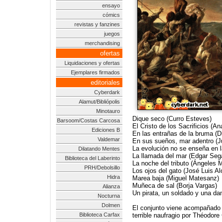
ensayo
cómics
revistas y fanzines
juegos
merchandising
ofertas
Liquidaciones y ofertas
Ejemplares firmados
editoriales
Cyberdark
Alamut/Bibliópolis
Minotauro
Dique seco (Curro Esteves)
Barsoom/Costas Carcosa
El Cristo de los Sacrificios (A
Ediciones B
En las entrañas de la bruma (
Valdemar
En sus sueños, mar adentro (
La evolución no se enseña en 
Dilatando Mentes
La llamada del mar (Edgar Seg
Biblioteca del Laberinto
La noche del tributo (Ángeles 
PRH/Debolsillo
Los ojos del gato (José Luis Al
Hidra
Marea baja (Miguel Matesanz)
Muñeca de sal (Borja Vargas)
Alianza
Un pirata, un soldado y una da
Nocturna
Dolmen
El conjunto viene acompañado p
Biblioteca Carfax
terrible naufragio por Théodore 