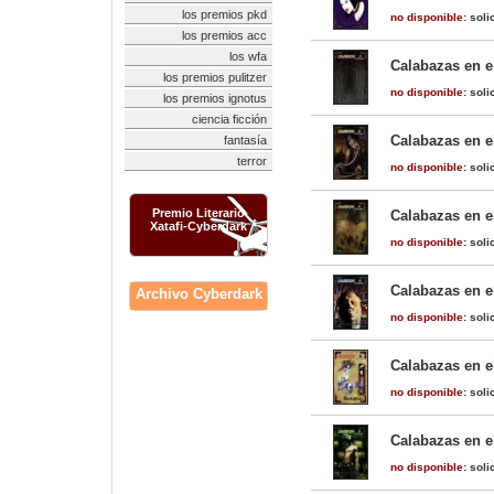
los premios pkd
no disponible:
solic
los premios acc
los wfa
Calabazas en e
los premios pulitzer
no disponible:
solic
los premios ignotus
ciencia ficción
Calabazas en e
fantasía
terror
no disponible:
solic
Premio Literario
Calabazas en el
Xatafi-Cyberdark
no disponible:
solic
Calabazas en e
Archivo Cyberdark
no disponible:
solic
Calabazas en el
no disponible:
solic
Calabazas en el
no disponible:
solic