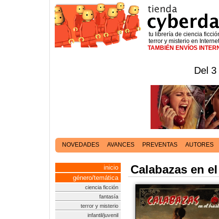
tu librería de ciencia ficció
terror y misterio en Interne
TAMBIÉN ENVÍOS INTE
Del 3
NOVEDADES
AVANCES
PREVENTAS
AUTORES
Calabazas en el
inicio
género/temática
ciencia ficción
fantasía
terror y misterio
infantil/juvenil