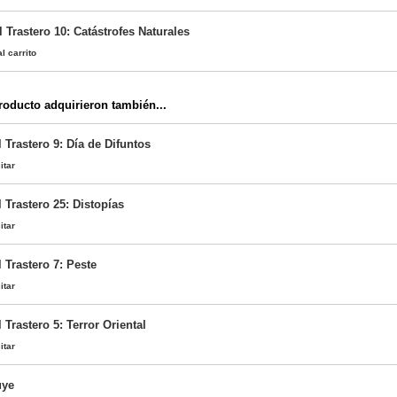
 Trastero 10: Catástrofes Naturales
l carrito
oducto adquirieron también...
 Trastero 9: Día de Difuntos
itar
 Trastero 25: Distopías
itar
 Trastero 7: Peste
itar
 Trastero 5: Terror Oriental
itar
uye