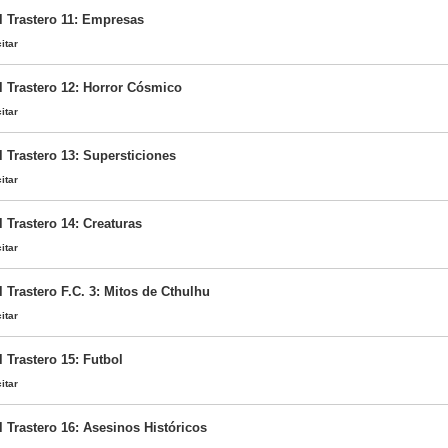
l Trastero 11: Empresas
itar
l Trastero 12: Horror Cósmico
itar
l Trastero 13: Supersticiones
itar
 Trastero 14: Creaturas
itar
 Trastero F.C. 3: Mitos de Cthulhu
itar
 Trastero 15: Futbol
itar
l Trastero 16: Asesinos Históricos