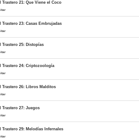
l Trastero 21: Que Viene el Coco
itar
l Trastero 23: Casas Embrujadas
itar
 Trastero 25: Distopías
itar
 Trastero 24: Criptozoología
itar
 Trastero 26: Libros Malditos
itar
l Trastero 27: Juegos
itar
 Trastero 29: Melodías Infernales
itar