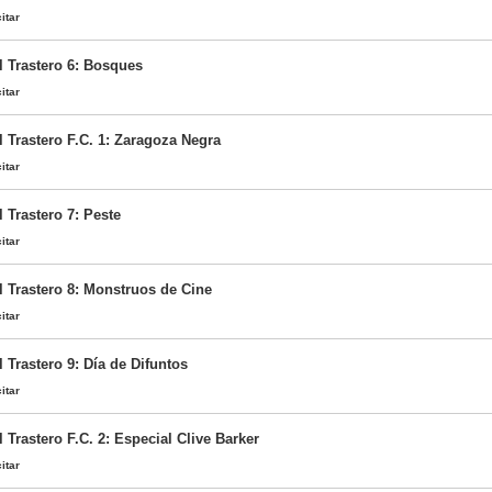
itar
l Trastero 6: Bosques
itar
l Trastero F.C. 1: Zaragoza Negra
itar
 Trastero 7: Peste
itar
l Trastero 8: Monstruos de Cine
itar
 Trastero 9: Día de Difuntos
itar
 Trastero F.C. 2: Especial Clive Barker
itar