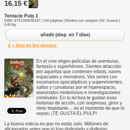
16.15 €
Tentacle Pulp 1
ISBN: 9791399038187 | 340 páginas | Rústica con solapas | Ed. Suseya |
0.60 kg
añadir (disp. en 7 días)
ó + lista de los deseos
En el cine eliges películas de aventuras,
fantasía o superhéroes. Sientes atracción
por aquellas que contienen robots, naves
espaciales y monstruos. Ves series con
escenarios apocalípticos y supervivientes,
saltos y curvaturas por el hiperespacio,
asesinatos misteriosos e investigaciones
criminales. En tu lectura te gustan esas
historias de acción, con sorpresas, giros y
ritmo trepidante… es el momento de que lo
sepas: ¡TE GUSTA EL PULP!
La buena noticia es que no estás solo. Millones de
aficionados antes que tú han disfrutado y disfrutan