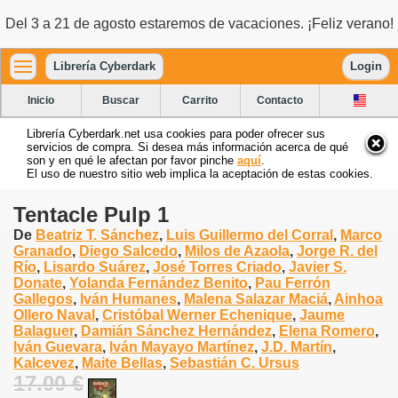
Del 3 a 21 de agosto estaremos de vacaciones. ¡Feliz verano!
Librería Cyberdark
Login
Inicio
Buscar
Carrito
Contacto
Librería Cyberdark.net usa cookies para poder ofrecer sus
servicios de compra. Si desea más información acerca de qué
son y en qué le afectan por favor pinche
aquí
.
El uso de nuestro sitio web implica la aceptación de estas cookies.
Tentacle Pulp 1
De
Beatriz T. Sánchez
,
Luis Guillermo del Corral
,
Marco
Granado
,
Diego Salcedo
,
Milos de Azaola
,
Jorge R. del
Río
,
Lisardo Suárez
,
José Torres Criado
,
Javier S.
Donate
,
Yolanda Fernández Benito
,
Pau Ferrón
Gallegos
,
Iván Humanes
,
Malena Salazar Maciá
,
Ainhoa
Ollero Naval
,
Cristóbal Werner Echenique
,
Jaume
Balaguer
,
Damián Sánchez Hernández
,
Elena Romero
,
Iván Guevara
,
Iván Mayayo Martínez
,
J.D. Martín
,
Kalcevez
,
Maite Bellas
,
Sebastián C. Ursus
17.00 €