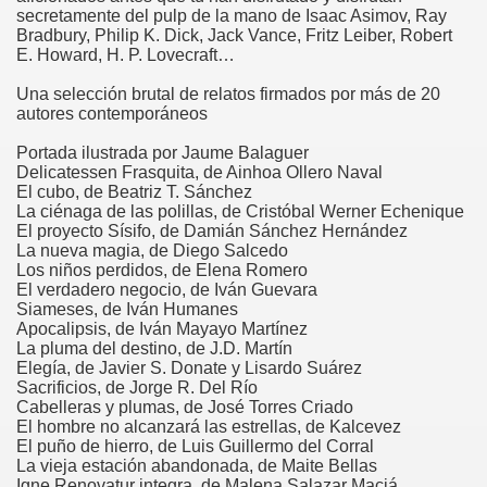
secretamente del pulp de la mano de Isaac Asimov, Ray
Bradbury, Philip K. Dick, Jack Vance, Fritz Leiber, Robert
E. Howard, H. P. Lovecraft…
Una selección brutal de relatos firmados por más de 20
autores contemporáneos
Portada ilustrada por Jaume Balaguer
Delicatessen Frasquita, de Ainhoa Ollero Naval
El cubo, de Beatriz T. Sánchez
La ciénaga de las polillas, de Cristóbal Werner Echenique
El proyecto Sísifo, de Damián Sánchez Hernández
La nueva magia, de Diego Salcedo
Los niños perdidos, de Elena Romero
El verdadero negocio, de Iván Guevara
Siameses, de Iván Humanes
Apocalipsis, de Iván Mayayo Martínez
La pluma del destino, de J.D. Martín
Elegía, de Javier S. Donate y Lisardo Suárez
Sacrificios, de Jorge R. Del Río
Cabelleras y plumas, de José Torres Criado
El hombre no alcanzará las estrellas, de Kalcevez
El puño de hierro, de Luis Guillermo del Corral
La vieja estación abandonada, de Maite Bellas
Igne Renovatur integra, de Malena Salazar Maciá