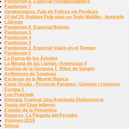
Pandorum 8. Especial Postapocalíptico
Pandorum 7
Genteovejuna. País de Felices sin Perdices
10 del 20. Relatos Pulp para un Siglo Maldito - ilustrado
Lóbrego
Pandorum 6. Especial Robots
Pandorum 5
Pandorum 4
Pandorum 3
Pandorum 2. Especial Viajes en el Tiempo
Pandorum 1
La Danza de los Árboles
La Mirada de las Llamas / Amenazas 4
Sueños de la Gorgona 1: Ritos de Sangre
Anfitriones de Sombras
Esclavas de la Muerte Blanca
Clave Oculta - Proyecto Pandora - Génesis / Universo
Europa 1
Los Pratchett
Distopía Tropical. Una Antología Disfuncional
Teoría del Gran Infierno
Estudio de la Penumbra
Rapaces. La Plegaria del Pecador
Visiones 2019
Shorai