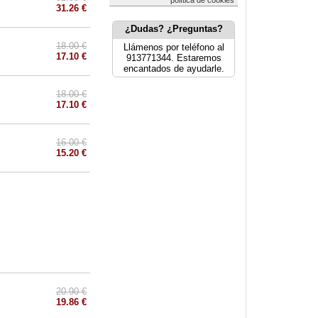
política de cookies
31.26 €
¿Dudas? ¿Preguntas?
18.00 €
Llámenos por teléfono al
17.10 €
913771344. Estaremos
encantados de ayudarle.
18.00 €
17.10 €
16.00 €
15.20 €
20.90 €
19.86 €