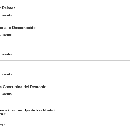
z Relatos
l carrito
o a lo Desconocido
l carrito
l carrito
l carrito
la Concubina del Demonio
l carrito
Reina / Las Tres Hijas del Rey Muerto 2
Muerto
e
osque