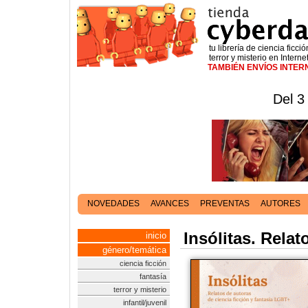
tu librería de ciencia ficció
terror y misterio en Interne
TAMBIÉN ENVÍOS INTE
Del 3
NOVEDADES
AVANCES
PREVENTAS
AUTORES
Insólitas. Rela
inicio
género/temática
ciencia ficción
fantasía
terror y misterio
infantil/juvenil