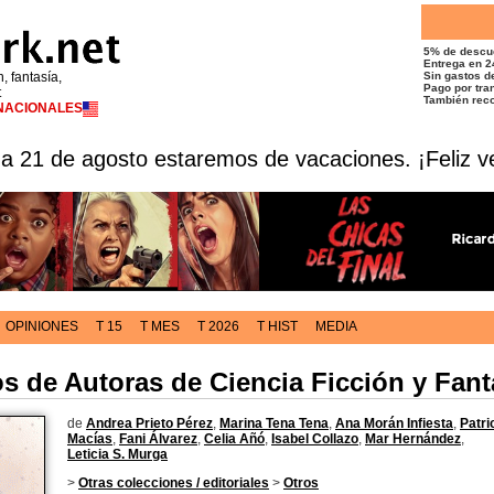
5% de descu
Entrega en 2
n, fantasía,
Sin gastos de
Pago por tran
t
También reco
RNACIONALES
 a 21 de agosto estaremos de vacaciones. ¡Feliz v
OPINIONES
T 15
T MES
T 2026
T HIST
MEDIA
tos de Autoras de Ciencia Ficción y Fa
de
Andrea Prieto Pérez
,
Marina Tena Tena
,
Ana Morán Infiesta
,
Patri
Macías
,
Fani Álvarez
,
Celia Añó
,
Isabel Collazo
,
Mar Hernández
,
Leticia S. Murga
>
Otras colecciones / editoriales
>
Otros