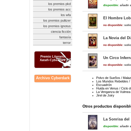
los premios pkd
disponible:
añadir a
los premios acc
los wfa
El Hombre Lobo
los premios pulitzer
no disponible:
solic
los premios ignotus
ciencia ficción
fantasía
La Novia del Di
terror
no disponible:
solic
Premio Literario
Un Circo Infern
Xatafi-Cyberdark
no disponible:
solic
Archivo Cyberdark
Polvo de Sueños / Malaz
Los Mundos Rebeldes / 
Escuadrón
Huida en Venus / Ciclo 
La Venganza de Vulmea e
Jirel de Joiry
Otros productos disponibl
La Sonrisa del
disponible:
añadir a