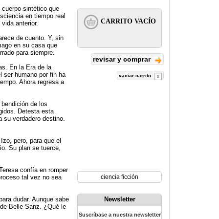
 cuerpo sintético que
sciencia en tiempo real
vida anterior.
arece de cuento. Y, sin
 mago en su casa que
errado para siempre.
revisar y comprar
s. En la Era de la
l ser humano por fin ha
vaciar carrito
iempo. Ahora regresa a
 bendición de los
gidos. Detesta esta
a su verdadero destino.
Izo, pero, para que el
io. Su plan se tuerce,
 Teresa confía en romper
proceso tal vez no sea
ciencia ficción
s para dudar. Aunque sabe
Newsletter
n de Belle Sanz. ¿Qué le
Suscríbase a nuestra newsletter