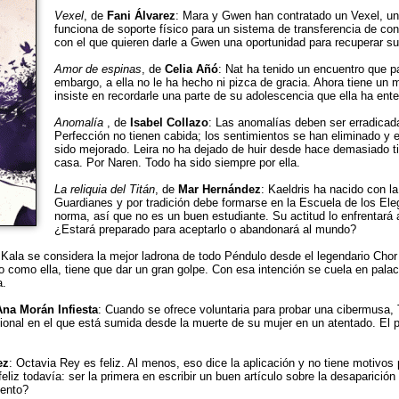
Vexel
, de
Fani Álvarez
: Mara y Gwen han contratado un Vexel, un
funciona de soporte físico para un sistema de transferencia de con
con el que quieren darle a Gwen una oportunidad para recuperar su 
Amor de espinas
, de
Celia Añó
: Nat ha tenido un encuentro que p
embargo, a ella no le ha hecho ni pizca de gracia. Ahora tiene un
insiste en recordarle una parte de su adolescencia que ella ha ent
Anomalía
, de
Isabel Collazo
: Las anomalías deben ser erradicada
Perfección no tienen cabida; los sentimientos se han eliminado y e
sido mejorado. Leira no ha dejado de huir desde hace demasiado t
casa. Por Naren. Todo ha sido siempre por ella.
La reliquia del Titán
, de
Mar Hernández
: Kaeldris ha nacido con la
Guardianes y por tradición debe formarse en la Escuela de los Ele
norma, así que no es un buen estudiante. Su actitud lo enfrentará 
¿Estará preparado para aceptarlo o abandonará al mundo?
 Kala se considera la mejor ladrona de todo Péndulo desde el legendario Chor 
o como ella, tiene que dar un gran golpe. Con esa intención se cuela en palac
a.
Ana Morán Infiesta
: Cuando se ofrece voluntaria para probar una cibermusa,
ional en el que está sumida desde la muerte de su mujer en un atentado. El 
ez
: Octavia Rey es feliz. Al menos, eso dice la aplicación y no tiene motivo
eliz todavía: ser la primera en escribir un buen artículo sobre la desaparició
mento?