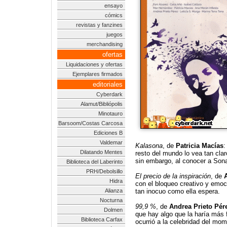
ensayo
cómics
revistas y fanzines
juegos
merchandising
ofertas
Liquidaciones y ofertas
Ejemplares firmados
editoriales
Cyberdark
Alamut/Bibliópolis
Minotauro
Barsoom/Costas Carcosa
Ediciones B
Valdemar
Kalasona
, de
Patricia Macías
:
Dilatando Mentes
resto del mundo lo vea tan clar
sin embargo, al conocer a Son
Biblioteca del Laberinto
PRH/Debolsillo
El precio de la inspiración
, de
Hidra
con el bloqueo creativo y emoc
Alianza
tan inocuo como ella espera.
Nocturna
99,9 %
, de
Andrea Prieto Pér
Dolmen
que hay algo que la haría más f
Biblioteca Carfax
ocurrió a la celebridad del mo