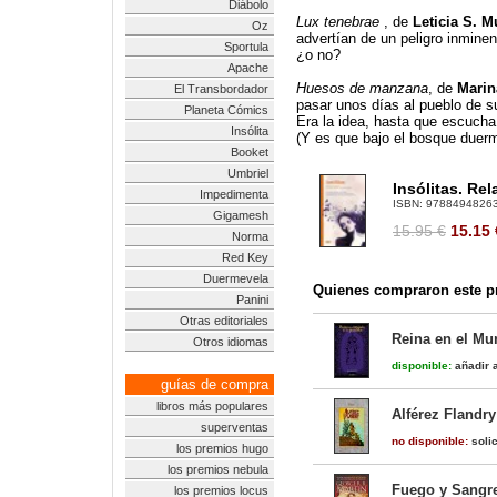
Diábolo
Lux tenebrae
, de
Leticia S. M
Oz
advertían de un peligro inmine
Sportula
¿o no?
Apache
Huesos de manzana
, de
Marin
El Transbordador
pasar unos días al pueblo de s
Planeta Cómics
Era la idea, hasta que escucha 
Insólita
(Y es que bajo el bosque duer
Booket
Umbriel
Insólitas. Re
Impedimenta
ISBN:
9788494826
Gigamesh
15.95 €
15.15
Norma
Red Key
Duermevela
Quienes compraron este pr
Panini
Otras editoriales
Reina en el Mu
Otros idiomas
disponible:
añadir a
guías de compra
libros más populares
Alférez Flandry
superventas
no disponible:
solic
los premios hugo
los premios nebula
Fuego y Sangre
los premios locus