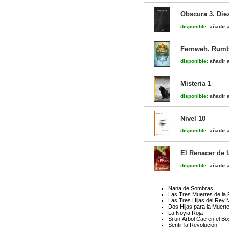
Obscura 3. Die
disponible:
añadir a
Fernweh. Rumb
disponible:
añadir a
Misteria 1
disponible:
añadir a
Nivel 10
disponible:
añadir a
El Renacer de 
disponible:
añadir a
Nana de Sombras
Las Tres Muertes de la 
Las Tres Hijas del Rey 
Dos Hijas para la Muert
La Novia Roja
Si un Árbol Cae en el B
Sentir la Revolución