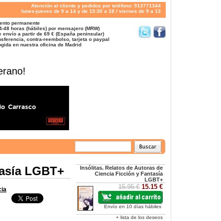
Atención al cliente y pedidos por teléfono: 913771344
lunes-jueves de 9 a 14 y de 15:30 a 18 / viernes de 9 a 13
ento permanente
4-48 horas (hábiles) por mensajero (MRW)
 envío a partir de 69 € (España peninsular)
sferencia, contra-reembolso, tarjeta o paypal
gida en nuestra oficina de Madrid
erano!
ntasía LGBT+
Insólitas. Relatos de Autoras de
Ciencia Ficción y Fantasía
LGBT+
15.95 €
15.15 €
cia
Envío en 10 días hábiles
+ lista de los deseos