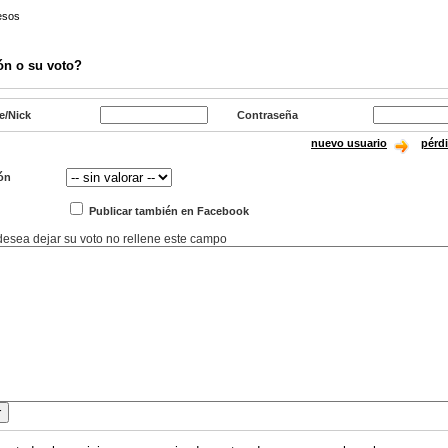
esos
ón o su voto?
e/Nick
Contraseña
nuevo usuario
pérd
ón
Publicar también en Facebook
 desea dejar su voto no rellene este campo