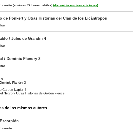
l carrito
(envío en 72 horas hábiles)
(
disponible en otras ediciones
)
 de Ponkert y Otras Historias del Clan de los Licántropos
itar
ablo / Jules de Grandin 4
itar
al / Dominic Flandry 2
itar
 9
Dominic Flandry 3
de Carson Napier 4
l Negro y Otras Historias de Golden Fleece
es de los mismos autores
 Escorpión
l carrito