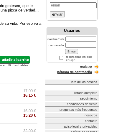
do grotesco, que le
ni una pizca de verdad…
enviar
 de su vida. Por eso va a
Usuarios
nombre/nick
contraseña
recordarme en este
equipo
ío en 10 días hábiles
registro
pérdida de contraseña
lista de los deseos
17.00 €
listado completo
16.15 €
seguimiento
condiciones de venta
preguntas más frecuentes
16.00 €
15.20 €
nosotros
contacto
aviso legal y privacidad
32.90 €