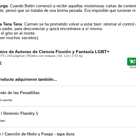
urga
: Cuando Belén comenzó a recibir aquellas misteriosas cartas de conteni
nte, pensó que se trataba de una broma pesada. Era imposible que tuvieran 
a Tena Tena
: Carmen se ha prometido volver a estar bien: retomar el control
u padre, para desconectar y quizá encontrarse a sí misma.
el grito en el monte.
men muchos secretos).
latos de Autoras de Ciencia Ficción y Fantasía LGBT+
375
| 244 páginas | Rústica con solapas | Ed. Les | 0.52 kg
€
Env
oducto adquirieron también...
ndo de las Pesadillas
l carrito
 / Dominic Flandry 1
itar
 / Canción de Hielo y Fuego - tapa dura