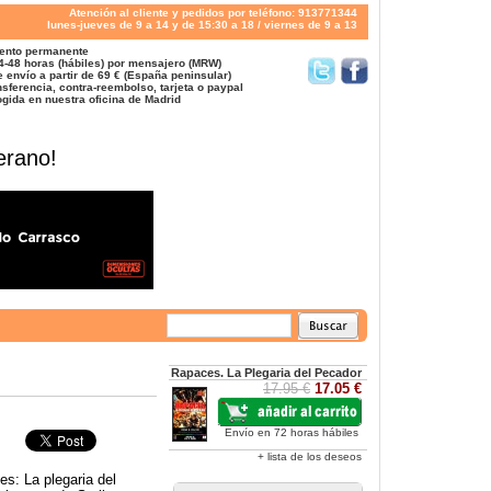
Atención al cliente y pedidos por teléfono: 913771344
lunes-jueves de 9 a 14 y de 15:30 a 18 / viernes de 9 a 13
ento permanente
4-48 horas (hábiles) por mensajero (MRW)
 envío a partir de 69 € (España peninsular)
sferencia, contra-reembolso, tarjeta o paypal
gida en nuestra oficina de Madrid
erano!
Rapaces. La Plegaria del Pecador
17.95 €
17.05 €
Envío en 72 horas hábiles
+ lista de los deseos
s: La plegaria del