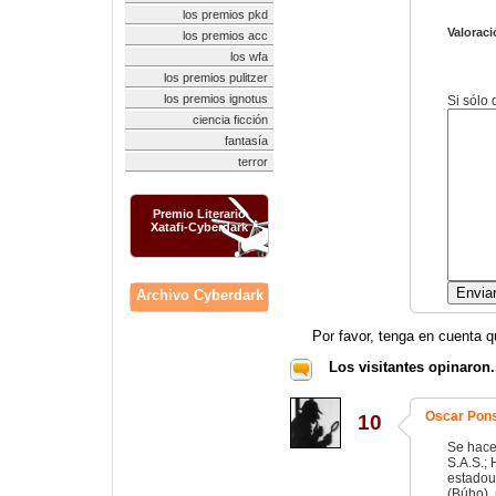
los premios pkd
Valoraci
los premios acc
los wfa
los premios pulitzer
los premios ignotus
Si sólo
ciencia ficción
fantasía
terror
Premio Literario
Xatafi-Cyberdark
Archivo Cyberdark
Por favor, tenga en cuenta q
Los visitantes opinaron.
Oscar Pon
10
Se hace
S.A.S.; 
estadou
(Búho), 