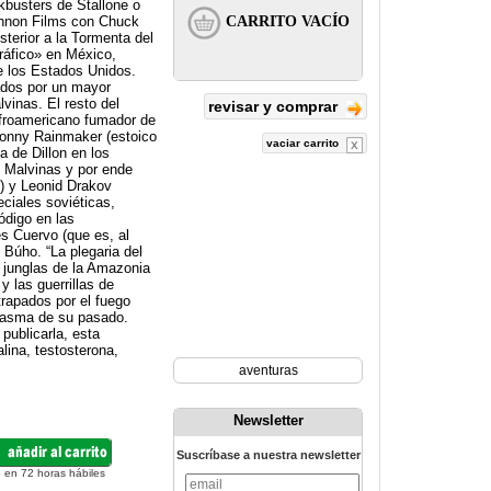
kbusters de Stallone o
nnon Films con Chuck
terior a la Tormenta del
tráfico» en México,
e los Estados Unidos.
ados por un mayor
lvinas. El resto del
revisar y comprar
afroamericano fumador de
Sonny Rainmaker (estoico
vaciar carrito
a de Dillon en los
s Malvinas y por ende
e) y Leonid Drakov
eciales soviéticas,
ódigo en las
es Cuervo (que es, al
Búho. “La plegaria del
s junglas de la Amazonia
y las guerrillas de
trapados por el fuego
ntasma de su pasado.
publicarla, esta
lina, testosterona,
aventuras
Newsletter
Suscríbase a nuestra newsletter
 en 72 horas hábiles