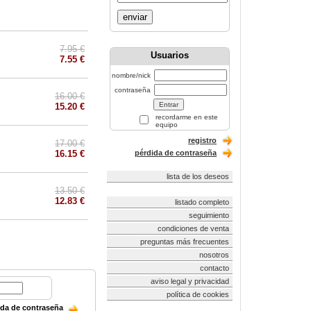
enviar
7.95 €
Usuarios
7.55 €
nombre/nick
contraseña
16.00 €
15.20 €
recordarme en este
equipo
registro
17.00 €
16.15 €
pérdida de contraseña
lista de los deseos
13.50 €
12.83 €
listado completo
seguimiento
condiciones de venta
preguntas más frecuentes
nosotros
contacto
aviso legal y privacidad
política de cookies
ida de contraseña