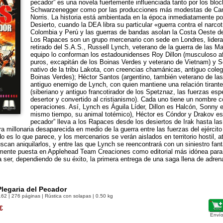
pecador” es una novela fuertemente influenciada tanto por los bloc
Schwarzenegger como por las producciones más modestas de Ca
Norris. La historia está ambientada en la época inmediatamente pos
Desierto, cuando la DEA libra su particular «guerra contra el narco
Colombia y Perú y las guerras de bandas asolan la Costa Oeste d
Los Rapaces son un grupo mercenario con sede en Londres, lider
retirado del S.A.S., Russell Lynch, veterano de la guerra de las Ma
equipo lo conforman los estadounidenses Roy Dillon (musculoso 
puros, excapitán de los Boinas Verdes y veterano de Vietnam) y 
nativo de la tribu Lakota, con creencias chamánicas, antiguo coleg
Boinas Verdes); Héctor Santos (argentino, también veterano de la
antiguo enemigo de Lynch, con quien mantiene una relación tirant
(siberiano y antiguo francotirador de los Spetznaz, las fuerzas esp
desertor y convertido al cristianismo). Cada uno tiene un nombre c
operaciones. Así, Lynch es Águila Líder, Dillon es Halcón, Sonny 
mismo tiempo, su animal totémico), Héctor es Cóndor y Drakov es 
pecador” lleva a los Rapaces desde los desiertos de Irak hasta la
 millonaria desaparecida en medio de la guerra entre las fuerzas del ejército 
es lo que parece, y los mercenarios se verán aislados en territorio hostil, a
scan aniquilarlos, y entre las que Lynch se reencontrará con un siniestro fa
 mente puesta en Applehead Team Creaciones como editorial más idónea para 
 ser, dependiendo de su éxito, la primera entrega de una saga llena de adrena
legaria del Pecador
162
| 276 páginas | Rústica con solapas | 0.50 kg
€
Envío