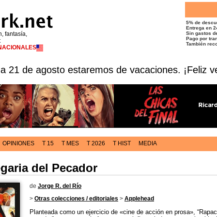
5% de descu
Entrega en 2
n, fantasía,
Sin gastos de
Pago por tran
t
También reco
RNACIONALES
 a 21 de agosto estaremos de vacaciones. ¡Feliz v
OPINIONES
T 15
T MES
T 2026
T HIST
MEDIA
garia del Pecador
de
Jorge R. del Río
>
Otras colecciones / editoriales
>
Applehead
Planteada como un ejercicio de «cine de acción en prosa», “Rapace