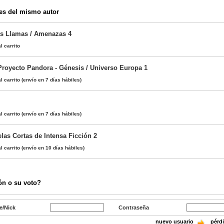
es del mismo autor
as Llamas / Amenazas 4
l carrito
 Proyecto Pandora - Génesis / Universo Europa 1
l carrito
(envío en 7 días hábiles)
l carrito
(envío en 7 días hábiles)
las Cortas de Intensa Ficción 2
l carrito
(envío en 10 días hábiles)
ón o su voto?
e/Nick
Contraseña
nuevo usuario
pérd