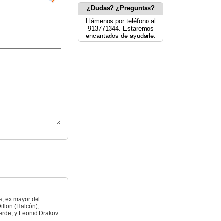
¿Dudas? ¿Preguntas?
Llámenos por teléfono al
913771344. Estaremos
encantados de ayudarle.
s, ex mayor del
illon (Halcón),
erde; y Leonid Drakov