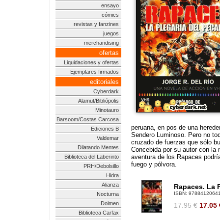
ensayo
cómics
revistas y fanzines
juegos
merchandising
ofertas
Liquidaciones y ofertas
Ejemplares firmados
editoriales
Cyberdark
Alamut/Bibliópolis
Minotauro
Barsoom/Costas Carcosa
peruana, en pos de una heredera
Ediciones B
Sendero Luminoso. Pero no todo 
Valdemar
cruzado de fuerzas que sólo bu
Dilatando Mentes
Concebida por su autor con la
aventura de los Rapaces podría
Biblioteca del Laberinto
fuego y pólvora.
PRH/Debolsillo
Hidra
Alianza
Rapaces. La P
ISBN:
9788412064
Nocturna
Dolmen
17.95 €
17.05
Biblioteca Carfax