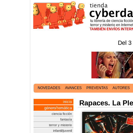
tu librería de ciencia ficció
terror y misterio en Interne
TAMBIÉN ENVÍOS INTE
Del 3
NOVEDADES
AVANCES
PREVENTAS
AUTORES
Rapaces. La Ple
inicio
género/temática
ciencia ficción
fantasía
terror y misterio
infantil/juvenil