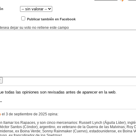
ón
Publicar también en Facebook
 desea dejar su voto no rellene este campo
ue todas las opiniones son revisadas antes de aparecer en la web.
..
s
el 3 de septiembre de 2025 opina:
n llamar los Rapaces, y son cinco mercenarios: Russell Lynch (Águila Líder), inglé
Héctor Santos (Cóndor), argentino, ex veterano de la Guerra de las Malvinas; Roy D
nidense, ex Boina Verde; Sonny Rainmaker (Cuervo), estadounidense, ex Boina V
ruso, ex francotirador de los Spetznaz.