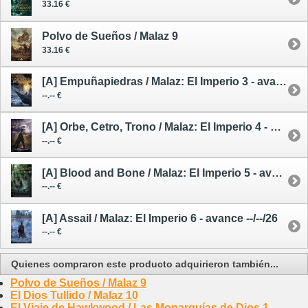
33.16 €
Polvo de Sueños / Malaz 9
33.16 €
[A] Empuñapiedras / Malaz: El Imperio 3 - avance --/--/26
--.-- €
[A] Orbe, Cetro, Trono / Malaz: El Imperio 4 - avance --/--/26
--.-- €
[A] Blood and Bone / Malaz: El Imperio 5 - avance --/--/26
--.-- €
[A] Assail / Malaz: El Imperio 6 - avance --/--/26
--.-- €
Quienes compraron este producto adquirieron también...
Polvo de Sueños / Malaz 9
El Dios Tullido / Malaz 10
El Viaje de Hawkwood / Las Monarquías de Dios 1 -