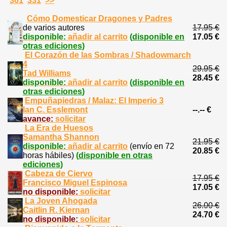
301
331
>>
Cómo Domesticar Dragones y Padres
de varios autores
17.95 €
disponible:
añadir al carrito
(
disponible en
17.05 €
otras ediciones
)
El Corazón de las Sombras / Shadowmarch
4
29.95 €
Tad Williams
28.45 €
disponible:
añadir al carrito
(
disponible en
otras ediciones
)
Empuñapiedras / Malaz: El Imperio 3
Ian C. Esslemont
--.-- €
avance:
solicitar
La Era de Huesos
Samantha Shannon
21.95 €
disponible:
añadir al carrito
(envío en 72
20.85 €
horas hábiles)
(
disponible en otras
ediciones
)
Cabeza de Ciervo
17.95 €
Francisco Miguel Espinosa
17.05 €
no disponible:
solicitar
La Joven Ahogada
26.00 €
Caitlin R. Kiernan
24.70 €
no disponible:
solicitar