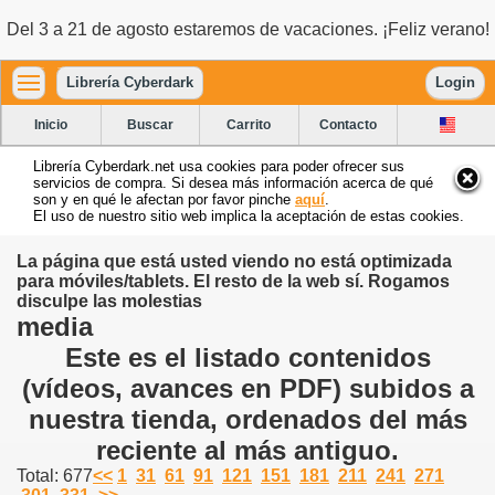
Del 3 a 21 de agosto estaremos de vacaciones. ¡Feliz verano!
Librería Cyberdark
Login
Inicio
Buscar
Carrito
Contacto
Librería Cyberdark.net usa cookies para poder ofrecer sus
servicios de compra. Si desea más información acerca de qué
son y en qué le afectan por favor pinche
aquí
.
El uso de nuestro sitio web implica la aceptación de estas cookies.
La página que está usted viendo no está optimizada
para móviles/tablets. El resto de la web sí. Rogamos
disculpe las molestias
media
Este es el listado contenidos
(vídeos, avances en PDF) subidos a
nuestra tienda, ordenados del más
reciente al más antiguo.
Total: 677
<<
1
31
61
91
121
151
181
211
241
271