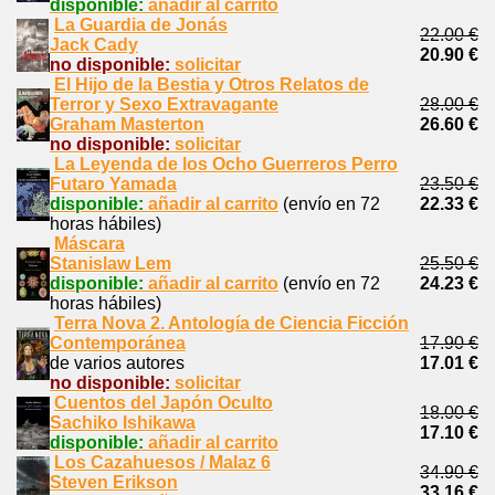
disponible:
añadir al carrito
La Guardia de Jonás
22.00 €
Jack Cady
20.90 €
no disponible:
solicitar
El Hijo de la Bestia y Otros Relatos de
Terror y Sexo Extravagante
28.00 €
Graham Masterton
26.60 €
no disponible:
solicitar
La Leyenda de los Ocho Guerreros Perro
Futaro Yamada
23.50 €
disponible:
añadir al carrito
(envío en 72
22.33 €
horas hábiles)
Máscara
Stanislaw Lem
25.50 €
disponible:
añadir al carrito
(envío en 72
24.23 €
horas hábiles)
Terra Nova 2. Antología de Ciencia Ficción
Contemporánea
17.90 €
de varios autores
17.01 €
no disponible:
solicitar
Cuentos del Japón Oculto
18.00 €
Sachiko Ishikawa
17.10 €
disponible:
añadir al carrito
Los Cazahuesos / Malaz 6
34.90 €
Steven Erikson
33.16 €