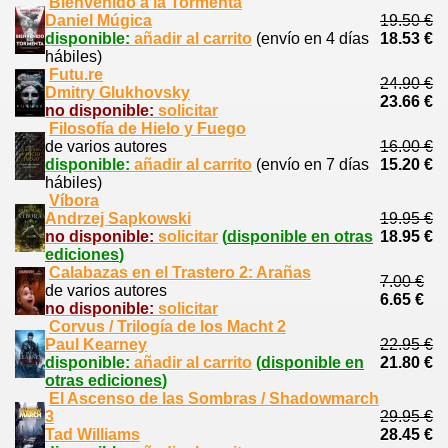
Bienvenido a la Tormenta
Daniel Múgica
19.50 €
disponible:
añadir al carrito
(envío en 4 días
18.53 €
hábiles)
Futu.re
24.90 €
Dmitry Glukhovsky
23.66 €
no disponible:
solicitar
Filosofía de Hielo y Fuego
de varios autores
16.00 €
disponible:
añadir al carrito
(envío en 7 días
15.20 €
hábiles)
Víbora
Andrzej Sapkowski
19.95 €
no disponible:
solicitar
(
disponible en otras
18.95 €
ediciones
)
Calabazas en el Trastero 2: Arañas
7.00 €
de varios autores
6.65 €
no disponible:
solicitar
Corvus / Trilogía de los Macht 2
Paul Kearney
22.95 €
disponible:
añadir al carrito
(
disponible en
21.80 €
otras ediciones
)
El Ascenso de las Sombras / Shadowmarch
3
29.95 €
Tad Williams
28.45 €