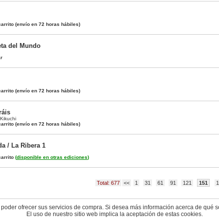
arrito
(envío en 72 horas hábiles)
eta del Mundo
ar
arrito
(envío en 72 horas hábiles)
ráis
Kikuchi
arrito
(envío en 72 horas hábiles)
a / La Ribera 1
arrito
(
disponible en otras ediciones
)
Total: 677
<<
1
31
61
91
121
151
1
 poder ofrecer sus servicios de compra. Si desea más información acerca de qué s
El uso de nuestro sitio web implica la aceptación de estas cookies.
© 2004-2026 cyberdark.net - todos los derechos reservados