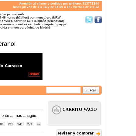
Atención al cliente y pedidos por teléfono: 913771344
lunes-jueves de 9 a 14 y de 15:30 a 18 / viernes de 9 a 13
ento permanente
4-48 horas (hábiles) por mensajero (MRW)
 envío a partir de 69 € (España peninsular)
sferencia, contra-reembolso, tarjeta o paypal
gida en nuestra oficina de Madrid
erano!
iente al más antiguo.
81
211
241
271
>>
revisar y comprar