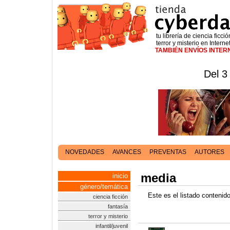
tu librería de ciencia ficció
terror y misterio en Interne
TAMBIÉN ENVÍOS INTE
Del 3
NOVEDADES
AVANCES
PREVENTAS
AUTORES
media
inicio
género/temática
Este es el listado conteni
ciencia ficción
fantasía
terror y misterio
infantil/juvenil