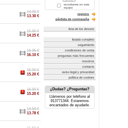
recordarme en este
equipo
14.00 €
registro
13.30 €
pérdida de contraseña
lista de los deseos
15.00 €
14.25 €
listado completo
seguimiento
16.95 €
condiciones de venta
16.10 €
preguntas más frecuentes
nosotros
contacto
16.00 €
aviso legal y privacidad
15.20 €
política de cookies
¿Dudas? ¿Preguntas?
16.00 €
15.20 €
Llámenos por teléfono al
913771344. Estaremos
encantados de ayudarle.
14.50 €
13.78 €