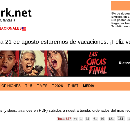
5% de descu
Entrega en 2
n, fantasía,
Sin gastos de
Pago por tran
t
También reco
RNACIONALES
 a 21 de agosto estaremos de vacaciones. ¡Feliz v
OPINIONES
T 15
T MES
T 2026
T HIST
MEDIA
dos (vídeos, avances en PDF) subidos a nuestra tienda, ordenados del más rec
Total: 677
<<
1
31
61
91
121
151
1