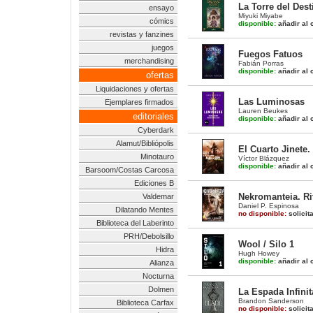
La Torre del Dest
ensayo
Miyuki Miyabe
cómics
disponible:
añadir al c
revistas y fanzines
juegos
Fuegos Fatuos
merchandising
Fabián Porras
disponible:
añadir al c
ofertas
Liquidaciones y ofertas
Las Luminosas
Ejemplares firmados
Lauren Beukes
editoriales
disponible:
añadir al c
Cyberdark
Alamut/Bibliópolis
El Cuarto Jinete
Minotauro
Víctor Blázquez
disponible:
añadir al c
Barsoom/Costas Carcosa
Ediciones B
Nekromanteia. Ri
Valdemar
Daniel P. Espinosa
Dilatando Mentes
no disponible:
solicit
Biblioteca del Laberinto
PRH/Debolsillo
Wool / Silo 1
Hidra
Hugh Howey
disponible:
añadir al c
Alianza
Nocturna
Dolmen
La Espada Infinit
Brandon Sanderson
Biblioteca Carfax
no disponible:
solicit