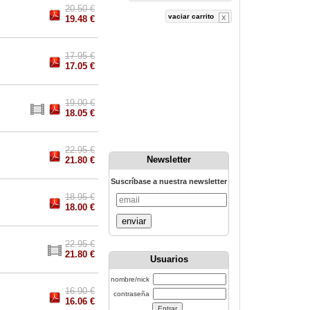
20.50 €
vaciar carrito
19.48 €
17.95 €
17.05 €
19.00 €
18.05 €
22.95 €
Newsletter
21.80 €
Suscríbase a nuestra newsletter
18.95 €
18.00 €
enviar
22.95 €
21.80 €
Usuarios
nombre/nick
16.90 €
contraseña
16.06 €