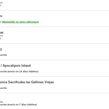
od
ar
ro
ar
(
disponible en otras ediciones
)
ai
ero
ar
ry
arrito
/ Apocalipsis Island
arrito
(envío en 14 días hábiles)
nca Sacrificaba las Gallinas Viejas
arrito
rke
arrito
(envío en 7 días hábiles)