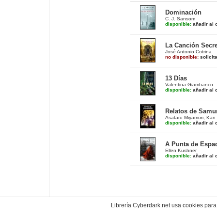
Dominación
C. J. Sansom
disponible:
añadir al c
La Canción Secr
José Antonio Cotrina
no disponible:
solicit
13 Días
Valentina Giambanco
disponible:
añadir al c
Relatos de Samu
Asataro Miyamori
,
Kan 
disponible:
añadir al c
A Punta de Espad
Ellen Kushner
disponible:
añadir al c
Librería Cyberdark.net usa cookies para