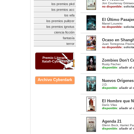
Jon Courtenay Grimwo
los premios pkd
no disponible:
solicit
los premios acc
los wfa
El Último Pasaje
los premios pulitzer
Manel Loureiro
los premios ignotus
no disponible:
solicit
ciencia ficción
fantasía
Ocaso en Shangh
terror
Juan Torregrosa Pison
no disponible:
solicit
Premio Literario
Zombies Don't C
Xatafi-Cyberdark
Rusty Fischer
disponible:
añadir al c
Archivo Cyberdark
Nuevos Orígenes 
J.D.
disponible:
añadir al c
El Hombre que Nu
Darío Vilas
disponible:
añadir al c
Agenda 21
Glenn Beck
,
Harriet Pa
disponible:
añadir al c