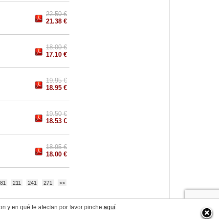
22.50 €
21.38 €
18.00 €
17.10 €
19.95 €
18.95 €
19.50 €
18.53 €
18.95 €
18.00 €
81
211
241
271
>>
on y en qué le afectan por favor pinche
aquí
.