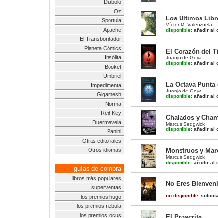
Diábolo
Oz
Los Últimos Libr
Sportula
Víctor M. Valenzuela
Apache
disponible:
añadir al c
El Transbordador
Planeta Cómics
El Corazón del T
Insólita
Juanjo de Goya
disponible:
añadir al c
Booket
Umbriel
La Octava Punta d
Impedimenta
Juanjo de Goya
Gigamesh
disponible:
añadir al c
Norma
Red Key
Chalados y Cha
Duermevela
Marcus Sedgwick
disponible:
añadir al c
Panini
Otras editoriales
Monstruos y Mar
Otros idiomas
Marcus Sedgwick
disponible:
añadir al c
guías de compra
libros más populares
No Eres Bienven
superventas
no disponible:
solicit
los premios hugo
los premios nebula
los premios locus
El Proscrito