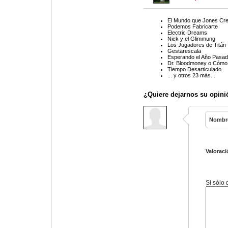
El Mundo que Jones Cr
Podemos Fabricarte
Electric Dreams
Nick y el Glimmung
Los Jugadores de Titán
Gestarescala
Esperando el Año Pasa
Dr. Bloodmoney o Cómo
Tiempo Desarticulado
... y otros 23 más...
¿Quiere dejarnos su opini
Nombr
Valoraci
Si sólo