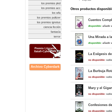
los premios pkd
los premios acc
Otros productos disponibl
los wfa
los premios pulitzer
Cuentos Compl
los premios ignotus
disponible:
añadir a
ciencia ficción
fantasía
terror
Una Mirada a l
disponible:
añadir a
Premio Literario
Xatafi-Cyberdark
La Exégesis de 
no disponible:
solic
Archivo Cyberdark
La Burbuja Rot
no disponible:
solic
Mary y el Giga
no disponible:
solic
Confesiones de
no disponible:
solic