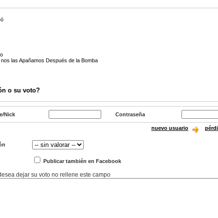
eó
do
 nos las Apañamos Después de la Bomba
ón o su voto?
e/Nick
Contraseña
nuevo usuario
pérd
ón
Publicar también en Facebook
 desea dejar su voto no rellene este campo