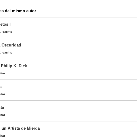
es del mismo autor
etos I
l carrito
a Oscuridad
l carrito
Philip K. Dick
itar
a
itar
nte
itar
 un Artista de Mierda
itar