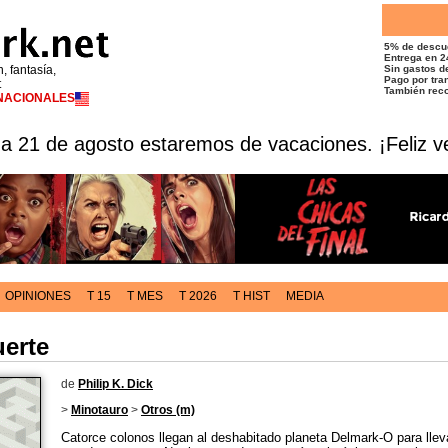
5% de descu
Entrega en 2
n, fantasía,
Sin gastos de
Pago por tran
t
También reco
RNACIONALES
 a 21 de agosto estaremos de vacaciones. ¡Feliz v
OPINIONES
T 15
T MES
T 2026
T HIST
MEDIA
uerte
de
Philip K. Dick
>
Minotauro
>
Otros (m)
Catorce colonos llegan al deshabitado planeta Delmark-O para llev