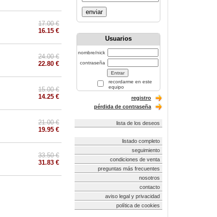
enviar
17.00 €
16.15 €
Usuarios
nombre/nick
24.00 €
22.80 €
contraseña
recordarme en este
equipo
15.00 €
14.25 €
registro
pérdida de contraseña
21.00 €
lista de los deseos
19.95 €
listado completo
seguimiento
33.50 €
condiciones de venta
31.83 €
preguntas más frecuentes
nosotros
contacto
aviso legal y privacidad
política de cookies