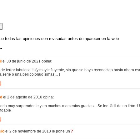
ue todas las opiniones son revisadas antes de aparecer en la web.
..
i
el 30 de junio de 2021 opina:
 de terror fabuloso !!! (y muy influyente, sin que se haya reconocido hasta ahora esa
 serie o una peli cojonudísimas ... !
d
el 2 de agosto de 2016 opina:
toria muy sorprendente y en muchos momentos graciosa. Se lee fácil de un tirón. U
ndable
ulo
el 2 de noviembre de 2013 le pone un
7