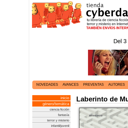
tu librería de ciencia ficció
terror y misterio en Interne
TAMBIÉN ENVÍOS INTE
Del 3
NOVEDADES
AVANCES
PREVENTAS
AUTORES
Laberinto de M
inicio
género/temática
ciencia ficción
fantasía
terror y misterio
infantil/juvenil