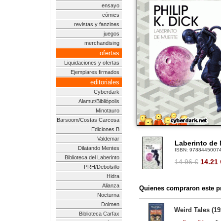
ensayo
cómics
revistas y fanzines
juegos
merchandising
ofertas
Liquidaciones y ofertas
Ejemplares firmados
editoriales
Cyberdark
Alamut/Bibliópolis
Minotauro
Barsoom/Costas Carcosa
Ediciones B
Valdemar
Laberinto de
Dilatando Mentes
ISBN:
9788445007
Biblioteca del Laberinto
14.96 €
14.21
PRH/Debolsillo
Hidra
Alianza
Quienes compraron este pr
Nocturna
Dolmen
Weird Tales (19
Biblioteca Carfax