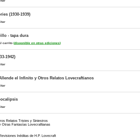
itar
ries (1930-1939)
itar
llo - tapa dura
l carrito
(
disponible en otras ediciones
)
33-1942)
itar
Allende el Infinito y Otros Relatos Lovecraftianos
itar
ocalipsis
itar
os Relatos Tristes y Siniestros
 y Otras Fantasías Lovecraftianas
)
Revisiones Inéditas de H.P. Lovecraft