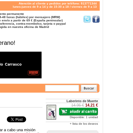
Atención al cliente y pedidos por teléfono: 913771344
lunes-jueves de 9 a 14 y de 15:30 a 18 / viernes de 9 a 13
ento permanente
4-48 horas (hábiles) por mensajero (MRW)
 envío a partir de 69 € (España peninsular)
sferencia, contra-reembolso, tarjeta o paypal
gida en nuestra oficina de Madrid
erano!
Laberinto de Muerte
14.96 €
14.21 €
Disponible: 1 unidad
+ lista de los deseos
ar a cabo una misión