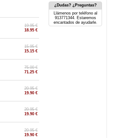
¿Dudas? ¿Preguntas?
Llámenos por teléfono al
913771344. Estaremos
encantados de ayudarle.
19.95 €
18.95 €
15.95 €
15.15 €
75.00 €
71.25 €
20.95 €
19.90 €
20.95 €
19.90 €
20.95 €
19.90 €