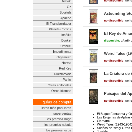
no disponible:
solic
Diábolo
Oz
Sportula
Astounding Sto
Apache
no disponible:
solic
El Transbordador
Planeta Cómics
El Rey de Amari
Insólita
Booket
disponible:
añadir a
Umbriel
Impedimenta
Weird Tales (19
Gigamesh
no disponible:
solic
Norma
Red Key
La Criatura de 
Duermevela
Panini
no disponible:
solic
Otras editoriales
Otros idiomas
Paisajes del Ap
no disponible:
solic
guías de compra
libros más populares
superventas
El Buque Fantasma y Otr
Las Brujerías de Aphlar
los premios hugo
Cismatrix
Weird Tales (1943-1954
los premios nebula
Sueños de Yith y Otras 
los premios locus
Joyride