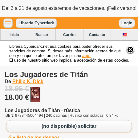
Del 3 a 21 de agosto estaremos de vacaciones. ¡Feliz verano!
Librería Cyberdark
Login
Inicio
Buscar
Carrito
Contacto
Librería Cyberdark.net usa cookies para poder ofrecer sus
servicios de compra. Si desea más información acerca de qué
son y en qué le afectan por favor pinche
aquí
.
El uso de nuestro sitio web implica la aceptación de estas cookies.
Los Jugadores de Titán
De
Philip K. Dick
18.95 €
18.00 €
Los Jugadores de Titán - rústica
ISBN: 9788445004494 | 240 páginas | Rústica con solapas | 0.34 kg
(no disponible) solicitar
ó + lista de los deseos