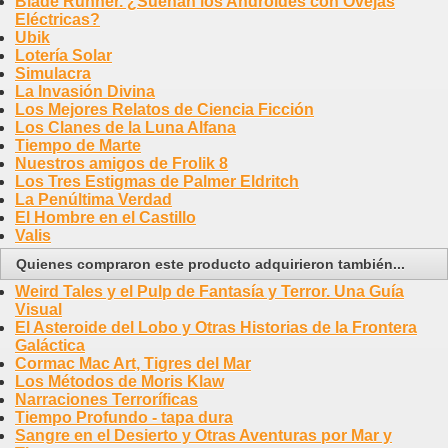
Blade Runner. ¿Sueñan los Androides con Ovejas
Eléctricas?
Ubik
Lotería Solar
Simulacra
La Invasión Divina
Los Mejores Relatos de Ciencia Ficción
Los Clanes de la Luna Alfana
Tiempo de Marte
Nuestros amigos de Frolik 8
Los Tres Estigmas de Palmer Eldritch
La Penúltima Verdad
El Hombre en el Castillo
Valis
Quienes compraron este producto adquirieron también...
Weird Tales y el Pulp de Fantasía y Terror. Una Guía
Visual
El Asteroide del Lobo y Otras Historias de la Frontera
Galáctica
Cormac Mac Art, Tigres del Mar
Los Métodos de Moris Klaw
Narraciones Terroríficas
Tiempo Profundo - tapa dura
Sangre en el Desierto y Otras Aventuras por Mar y