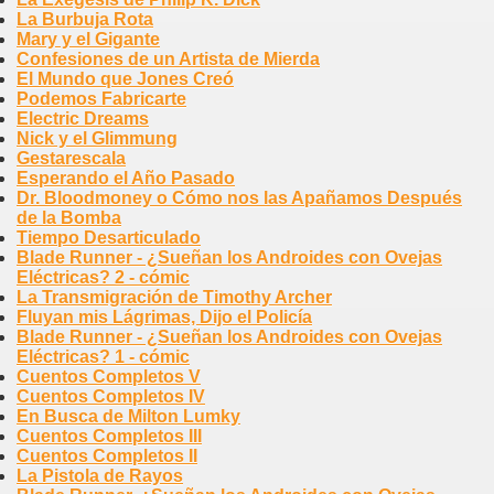
La Burbuja Rota
Mary y el Gigante
Confesiones de un Artista de Mierda
El Mundo que Jones Creó
Podemos Fabricarte
Electric Dreams
Nick y el Glimmung
Gestarescala
Esperando el Año Pasado
Dr. Bloodmoney o Cómo nos las Apañamos Después
de la Bomba
Tiempo Desarticulado
Blade Runner - ¿Sueñan los Androides con Ovejas
Eléctricas? 2 - cómic
La Transmigración de Timothy Archer
Fluyan mis Lágrimas, Dijo el Policía
Blade Runner - ¿Sueñan los Androides con Ovejas
Eléctricas? 1 - cómic
Cuentos Completos V
Cuentos Completos IV
En Busca de Milton Lumky
Cuentos Completos III
Cuentos Completos II
La Pistola de Rayos