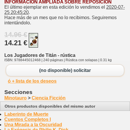
INFORMACIÓN AMPLIADA SOBRE REPOSICIÓN
El último ejemplar en esta edición lo vendimos el
2020-07-
25 20:45:20
.
Hace más de un mes que no lo recibimos. Seguiremos
intentándolo.
14.96 €
14.21 €
Los Jugadores de Titán - rústica
ISBN: 9788445012468 | 240 páginas | Rústica con solapas | 0.31 kg
(no disponible) solicitar
ó + lista de los deseos
Secciones
Minotauro
>
Ciencia Ficción
Otros productos disponibles del mismo autor
Laberinto de Muerte
Cuentos Completos I
Una Mirada a la Oscuridad
La Exégesis de Philip K. Dick