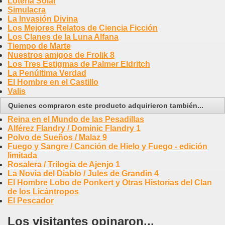
Lotería Solar
Simulacra
La Invasión Divina
Los Mejores Relatos de Ciencia Ficción
Los Clanes de la Luna Alfana
Tiempo de Marte
Nuestros amigos de Frolik 8
Los Tres Estigmas de Palmer Eldritch
La Penúltima Verdad
El Hombre en el Castillo
Valis
Quienes compraron este producto adquirieron también...
Reina en el Mundo de las Pesadillas
Alférez Flandry / Dominic Flandry 1
Polvo de Sueños / Malaz 9
Fuego y Sangre / Canción de Hielo y Fuego - edición
limitada
Rosalera / Trilogía de Ajenjo 1
La Novia del Diablo / Jules de Grandin 4
El Hombre Lobo de Ponkert y Otras Historias del Clan
de los Licántropos
El Pescador
Los visitantes opinaron...