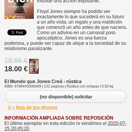
infunde una acción trepidante.
Floyd Jones siempre ha podido ver
exactamente lo que sucederá en su futuro
a un año vista; un regalo y una maldición
que comenzó un año antes de que naciera.
Como un adivino en un carnaval post-
apocalíptico, Jones es una fuerza
poderosa, y puede ser capaz de alejar a la sociedad de su
relativismo paralizante.
18.95 €
18.00 €
El Mundo que Jones Creó - rústica
ISBN: 9788445006009 | 232 páginas | Rústica con solapas | 0.50 kg
(no disponible) solicitar
ó + lista de los deseos
INFORMACIÓN AMPLIADA SOBRE REPOSICIÓN
El último ejemplar en esta edición lo vendimos el
2020-07-
25 20:45:20
.