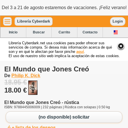
Del 3 a 21 de agosto estaremos de vacaciones. ¡Feliz verano!
Librería Cyberdark
Login
Inicio
Buscar
Carrito
Contacto
Librería Cyberdark.net usa cookies para poder ofrecer sus
servicios de compra. Si desea más información acerca de qué
son y en qué le afectan por favor pinche
aquí
.
El uso de nuestro sitio web implica la aceptación de estas cookies.
El Mundo que Jones Creó
De
Philip K. Dick
18.95 €
18.00 €
El Mundo que Jones Creó - rústica
ISBN: 9788445006009 | 232 páginas | Rústica con solapas | 0.50 kg
(no disponible) solicitar
ó + lista de los deseos