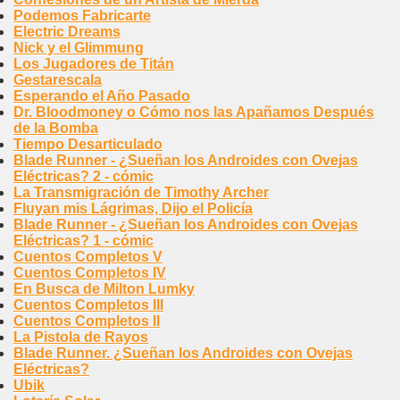
Podemos Fabricarte
Electric Dreams
Nick y el Glimmung
Los Jugadores de Titán
Gestarescala
Esperando el Año Pasado
Dr. Bloodmoney o Cómo nos las Apañamos Después
de la Bomba
Tiempo Desarticulado
Blade Runner - ¿Sueñan los Androides con Ovejas
Eléctricas? 2 - cómic
La Transmigración de Timothy Archer
Fluyan mis Lágrimas, Dijo el Policía
Blade Runner - ¿Sueñan los Androides con Ovejas
Eléctricas? 1 - cómic
Cuentos Completos V
Cuentos Completos IV
En Busca de Milton Lumky
Cuentos Completos III
Cuentos Completos II
La Pistola de Rayos
Blade Runner. ¿Sueñan los Androides con Ovejas
Eléctricas?
Ubik