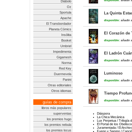
disponible:
añadir a
Diábolo
Oz
Sportula
La Quinta Estac
Apache
disponible:
añadir a
El Transbordador
Planeta Cómics
El Corazón de 
Insólita
Booket
disponible:
añadir a
Umbriel
Impedimenta
El Ladrón Cuán
Gigamesh
disponible:
añadir a
Norma
Red Key
Luminoso
Duermevela
Panini
disponible:
añadir a
Otras editoriales
Otros idiomas
Tiempo Profund
disponible:
añadir a
guías de compra
libros más populares
superventas
Diáspora
La Chica Mecánica
los premios hugo
Lux Perpetua / Trilogía 
El Portal de los Obelisco
los premios nebula
Juramentada / El Archiv
los premios locus
Fuego y Sangre / Canció