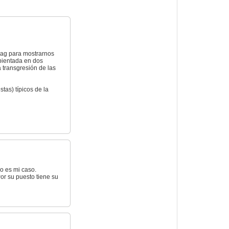
Lag para mostrarnos
mbientada en dos
 transgresión de las
tas) típicos de la
o es mi caso.
or su puesto tiene su