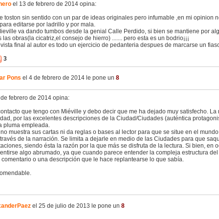
nero
el 13 de febrero de 2014 opina:
le toston sin sentido con un par de ideas originales pero infumable ,en mi opinion 
ara editarse por ladrillo y por mala.
ieville va dando tumbos desde la genial Calle Perdido, si bien se mantiene por alg
 las obras(la cicatriz,el consejo de hierro) ....... pero esta es un bodrio¡¡¡
vista final al autor es todo un ejercicio de pedanteria despues de marcarse un fias
3
ar Pons
el 4 de febrero de 2014 le pone un
8
 de febrero de 2014 opina:
ontacto que tengo con Miéville y debo decir que me ha dejado muy satisfecho. La n
idad, por las excelentes descripciones de la Ciudad/Ciudades (auténtica protagonis
a pluma empleada.
 no muestra sus cartas ni da reglas o bases al lector para que se situe en el mundo,
través de la narración. Se limita a dejarle en medio de las Ciudades para que saq
taciones, siendo ésta la razón por la que más se disfruta de la lectura. Si bien, en o
entirse algo abrumado, ya que cuando parece entender la compleja estructura del
n comentario o una descripción que le hace replantearse lo que sabía.
comendable.
xanderPaez
el 25 de julio de 2013 le pone un
8