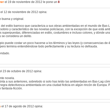
her
el 19 de noviembre de 2012 le pone un
8
el 12 de noviembre de 2012 opina:
 buena y original.
a del estilo barroco que caracteriza a sus obras ambientadas en el mundo de Bas-
o sobrio y característico de las novelas policíacas, con la excepción de que está a
s superpuestas, diferenciadas en estilo, costumbres e incluso colores, y dónde una
s se considera un delito.
ipio puede costar un poco hacerse a los términos y las leyes (y consecuencias de és
 pero termina entendiéndose todo perfectamente y su lectura no defrauda.
ndado.
el 23 de octubre de 2012 opina:
nte novela.
tinta a sus anteriores, sobretodo si solo has leído las ambientadas en Bas-Lag cóm
negra detectivesca ambientada en una ciudad ficticia en algún rincón de Europa. P
 fantasía-ficción.
s
el 17 de agosto de 2012 opina: