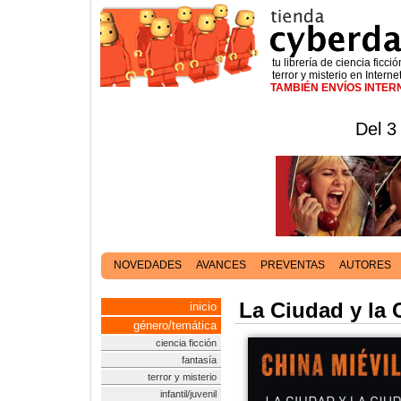
tu librería de ciencia ficció
terror y misterio en Interne
TAMBIÉN ENVÍOS INTE
Del 3
NOVEDADES
AVANCES
PREVENTAS
AUTORES
La Ciudad y la 
inicio
género/temática
ciencia ficción
fantasía
terror y misterio
infantil/juvenil