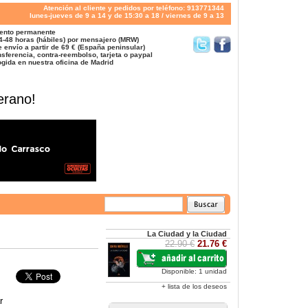
Atención al cliente y pedidos por teléfono: 913771344
lunes-jueves de 9 a 14 y de 15:30 a 18 / viernes de 9 a 13
ento permanente
4-48 horas (hábiles) por mensajero (MRW)
 envío a partir de 69 € (España peninsular)
sferencia, contra-reembolso, tarjeta o paypal
gida en nuestra oficina de Madrid
erano!
La Ciudad y la Ciudad
22.90 €
21.76 €
Disponible: 1 unidad
+ lista de los deseos
r