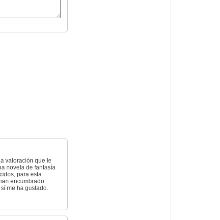
La valoración que le
a novela de fantasía
idos, para esta
o han encumbrado
e sí me ha gustado.