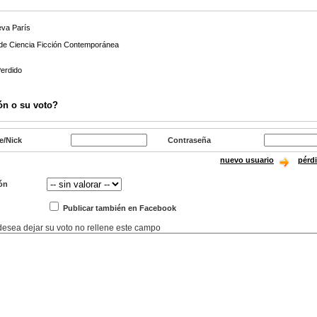
eva París
 de Ciencia Ficción Contemporánea
Perdido
ón o su voto?
e/Nick
Contraseña
nuevo usuario
pérd
ón
Publicar también en Facebook
 desea dejar su voto no rellene este campo