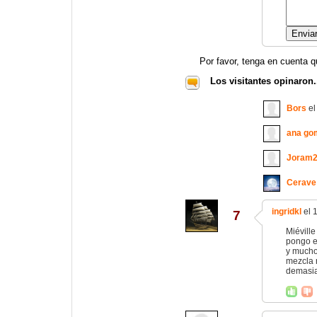
Por favor, tenga en cuenta q
Los visitantes opinaron.
Bors
el
ana go
Joram
Cerave
ingridkl
el 
7
Miéville
pongo e
y mucho
mezcla 
demasiad