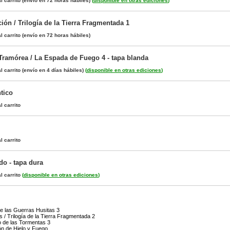
l carrito
(envío en 72 horas hábiles)
(
disponible en otras ediciones
)
ión / Trilogía de la Tierra Fragmentada 1
l carrito
(envío en 72 horas hábiles)
Tramórea / La Espada de Fuego 4 - tapa blanda
l carrito
(envío en 4 días hábiles)
(
disponible en otras ediciones
)
tico
l carrito
l carrito
o - tapa dura
l carrito
(
disponible en otras ediciones
)
de las Guerras Husitas 3
s / Trilogía de la Tierra Fragmentada 2
o de las Tormentas 3
n de Hielo y Fuego