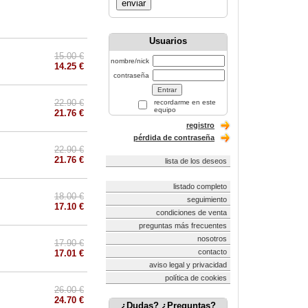
enviar
Usuarios
15.00 €
nombre/nick
14.25 €
contraseña
22.90 €
recordarme en este
equipo
21.76 €
registro
pérdida de contraseña
22.90 €
21.76 €
lista de los deseos
listado completo
18.00 €
seguimiento
17.10 €
condiciones de venta
preguntas más frecuentes
nosotros
17.90 €
contacto
17.01 €
aviso legal y privacidad
política de cookies
26.00 €
24.70 €
¿Dudas? ¿Preguntas?