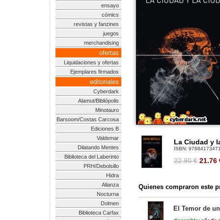
ensayo
cómics
revistas y fanzines
juegos
merchandising
ofertas
Liquidaciones y ofertas
Ejemplares firmados
editoriales
Cyberdark
Alamut/Bibliópolis
Minotauro
Barsoom/Costas Carcosa
Ediciones B
Valdemar
La Ciudad y l
Dilatando Mentes
ISBN:
9788417347
Biblioteca del Laberinto
22.90 €
21.76
PRH/Debolsillo
Hidra
Alianza
Quienes compraron este pr
Nocturna
Dolmen
El Temor de un
Biblioteca Carfax