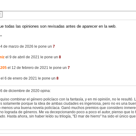
ue todas las opiniones son revisadas antes de aparecer en la web.
..
 4 de marzo de 2026 le pone un
7
miz
el 9 de abril de 2021 le pone un
8
2205
el 12 de febrero de 2021 le pone un
7
el 6 de enero de 2021 le pone un
8
16 de diciembre de 2020 opina:
 quiso combinar el género policíaco con la fantasía, y en mi opinión, no le resultó. 
s solamente porque la idea de ambas ciudades es ingeniosa, pero no es una buen
 menos una buena novela policíaca. Ganó muchos premios que considero inmerec
no lograda de géneros. Me va decepcionando poco a poco el autor, pienso que l
o. Hasta ahora, sin haber leído su trilogía, "El mar de hierro" ha sido el único qu