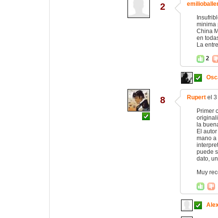
emilioballe
2
Insufrib
minima p
China M
en todas
La entre
2
Osc
Rupert
el 3
8
Primer c
original
la buen
El autor
mano a 
interpre
puede s
dato, u
Muy re
Ale