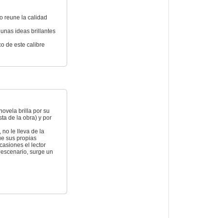
no reune la calidad
unas ideas brillantes
co de este calibre
ovela brilla por su
ta de la obra) y por
 no le lleva de la
ue sus propias
casiones el lector
 escenario, surge un