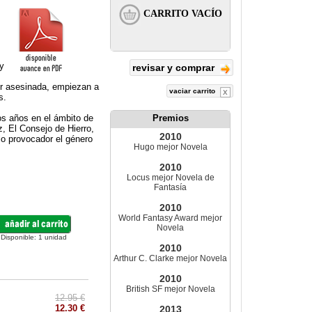
 y
revisar y comprar
er asesinada, empiezan a
vaciar carrito
s.
os años en el ámbito de
Premios
iz, El Consejo de Hierro,
2010
lo provocador el género
Hugo mejor Novela
2010
Locus mejor Novela de
Fantasía
2010
World Fantasy Award mejor
Novela
Disponible:
1
unidad
2010
Arthur C. Clarke mejor Novela
2010
British SF mejor Novela
12.95 €
12.30 €
2013