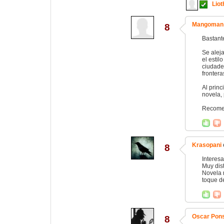
Liot
Mangoman
8
Bastante
Se alej
el estil
ciudade
frontera
Al princ
novela,
Recome
Krasopani
8
Interesa
Muy dis
Novela 
toque de
Oscar Pon
8