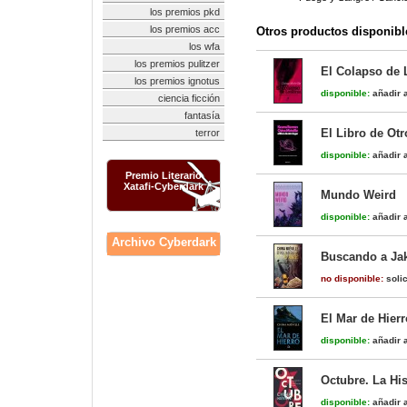
los premios pkd
los premios acc
Otros productos disponibl
los wfa
los premios pulitzer
El Colapso de 
los premios ignotus
disponible:
añadir a
ciencia ficción
fantasía
El Libro de Ot
terror
disponible:
añadir a
Premio Literario
Xatafi-Cyberdark
Mundo Weird
disponible:
añadir a
Archivo Cyberdark
Buscando a Jak
no disponible:
solic
El Mar de Hierr
disponible:
añadir a
Octubre. La Hi
disponible:
añadir a