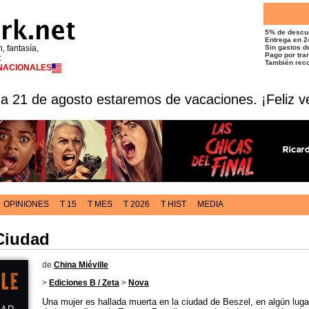
5% de descu
Entrega en 2
n, fantasía,
Sin gastos de
Pago por tran
t
También reco
RNACIONALES
 a 21 de agosto estaremos de vacaciones. ¡Feliz v
OPINIONES
T 15
T MES
T 2026
T HIST
MEDIA
Ciudad
de
China Miéville
>
Ediciones B / Zeta
>
Nova
Una mujer es hallada muerta en la ciudad de Beszel, en algún luga