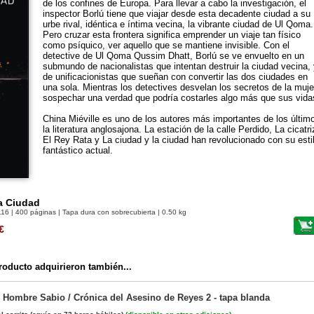
de los confines de Europa. Para llevar a cabo la investigación, el
inspector Borlú tiene que viajar desde esta decadente ciudad a su
urbe rival, idéntica e íntima vecina, la vibrante ciudad de Ul Qoma.
Pero cruzar esta frontera significa emprender un viaje tan físico
como psíquico, ver aquello que se mantiene invisible. Con el
detective de Ul Qoma Qussim Dhatt, Borlú se ve envuelto en un
submundo de nacionalistas que intentan destruir la ciudad vecina,
de unificacionistas que sueñan con convertir las dos ciudades en
una sola. Mientras los detectives desvelan los secretos de la muj
sospechar una verdad que podría costarles algo más que sus vida
China Miéville es uno de los autores más importantes de los últim
la literatura anglosajona. La estación de la calle Perdido, La cicatr
El Rey Rata y La ciudad y la ciudad han revolucionado con su esti
fantástico actual.
a Ciudad
116
| 400 páginas | Tapa dura con sobrecubierta | 0.50 kg
€
oducto adquirieron también...
 Hombre Sabio / Crónica del Asesino de Reyes 2 - tapa blanda