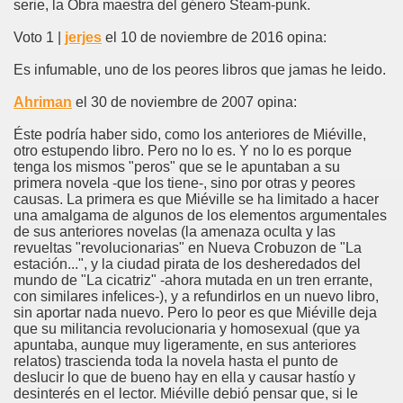
serie, la Obra maestra del género Steam-punk.
Voto 1 |
jerjes
el 10 de noviembre de 2016 opina:
Es infumable, uno de los peores libros que jamas he leido.
Ahriman
el 30 de noviembre de 2007 opina:
Éste podría haber sido, como los anteriores de Miéville,
otro estupendo libro. Pero no lo es. Y no lo es porque
tenga los mismos "peros" que se le apuntaban a su
primera novela -que los tiene-, sino por otras y peores
causas. La primera es que Miéville se ha limitado a hacer
una amalgama de algunos de los elementos argumentales
de sus anteriores novelas (la amenaza oculta y las
revueltas "revolucionarias" en Nueva Crobuzon de "La
estación...", y la ciudad pirata de los desheredados del
mundo de "La cicatriz" -ahora mutada en un tren errante,
con similares infelices-), y a refundirlos en un nuevo libro,
sin aportar nada nuevo. Pero lo peor es que Miéville deja
que su militancia revolucionaria y homosexual (que ya
apuntaba, aunque muy ligeramente, en sus anteriores
relatos) trascienda toda la novela hasta el punto de
deslucir lo que de bueno hay en ella y causar hastío y
desinterés en el lector. Miéville debió pensar que, si le