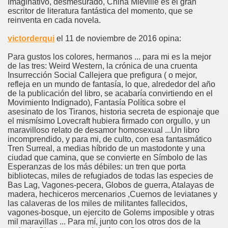
Imaginativo, desmesurado, China Miéville es el gran
escritor de literatura fantástica del momento, que se
reinventa en cada novela.
victorderqui
el 11 de noviembre de 2016 opina:
Para gustos los colores, hermanos ... para mi es la mejor
de las tres: Weird Western, la crónica de una cruenta
Insurrección Social Callejera que prefigura ( o mejor,
refleja en un mundo de fantasía, lo que, alrededor del año
de la publicación del libro, se acabaría convirtiendo en el
Movimiento Indignado), Fantasía Política sobre el
asesinato de los Tiranos, historia secreta de espionaje que
el mismísimo Lovecraft hubiera firmado con orgullo, y un
maravilloso relato de desamor homosexual ...Un libro
incomprendido, y para mi, de culto, con esa fantasmático
Tren Surreal, a medias híbrido de un mastodonte y una
ciudad que camina, que se convierte en Símbolo de las
Esperanzas de los más débiles: un tren que porta
bibliotecas, miles de refugiados de todas las especies de
Bas Lag, Vagones-pecera, Globos de guerra, Atalayas de
madera, hechiceros mercenarios ,Cuernos de leviatanes y
las calaveras de los miles de militantes fallecidos,
vagones-bosque, un ejercito de Golems imposible y otras
mil maravillas ... Para mí, junto con los otros dos de la