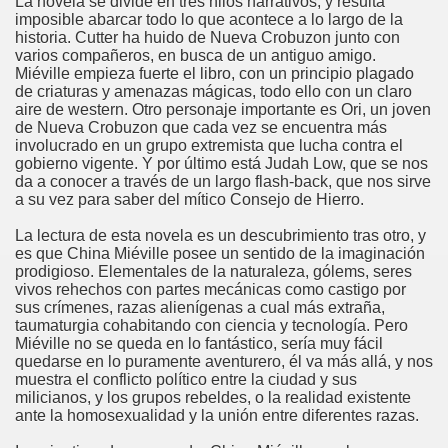
La novela se divide en tres hilos narrativos, y resulta
imposible abarcar todo lo que acontece a lo largo de la
historia. Cutter ha huido de Nueva Crobuzon junto con
varios compañeros, en busca de un antiguo amigo.
Miéville empieza fuerte el libro, con un principio plagado
de criaturas y amenazas mágicas, todo ello con un claro
aire de western. Otro personaje importante es Ori, un joven
de Nueva Crobuzon que cada vez se encuentra más
involucrado en un grupo extremista que lucha contra el
gobierno vigente. Y por último está Judah Low, que se nos
da a conocer a través de un largo flash-back, que nos sirve
a su vez para saber del mítico Consejo de Hierro.
La lectura de esta novela es un descubrimiento tras otro, y
es que China Miéville posee un sentido de la imaginación
prodigioso. Elementales de la naturaleza, gólems, seres
vivos rehechos con partes mecánicas como castigo por
sus crímenes, razas alienígenas a cual más extraña,
taumaturgia cohabitando con ciencia y tecnología. Pero
Miéville no se queda en lo fantástico, sería muy fácil
quedarse en lo puramente aventurero, él va más allá, y nos
muestra el conflicto político entre la ciudad y sus
milicianos, y los grupos rebeldes, o la realidad existente
ante la homosexualidad y la unión entre diferentes razas.