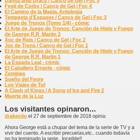
Dansa amb Dracs / Canço de Gel i Foc 5
Festí de Corbs / Canço de Gel i Foc 4
El Camino de la Magia. Antología
Tempesta d'Espases / Canço de Gel i Foc 3
Juego de Tronos (Tomo 1/4) - cómic
El Arte de Juego de Tronos: Canción de Hielo y Fuego
de George R.R. Martin 2
Xoc de Reis / Canço de Gel i Foc 2
Joc de Trons / Canço de Gel i Foc 1
El Arte de Juego de Tronos: Canción de Hielo y Fuego
de George R.R. Martin 1
La Espada Leal - cómic
El Caballero Errante - cómic
Zombies
Sueño del Fevre
Los Viajes de Tuf
A Clash of Kings / A Song of Ice and Fire 2
Muerte de la Luz
Los visitantes opinaron...
drakecito
el 27 de septiembre de 2018 opina:
Ahora George está a chupar del tema de la serie de TV y a
vivir del cuento. A escribir precuelas,etc.. cuando todavía
no ha terminado la serie.. Inceible!!