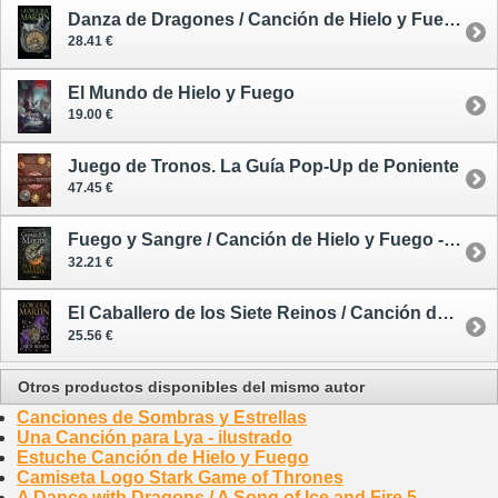
Danza de Dragones / Canción de Hielo y Fuego 5 - tapa dura
28.41 €
El Mundo de Hielo y Fuego
19.00 €
Juego de Tronos. La Guía Pop-Up de Poniente
47.45 €
Fuego y Sangre / Canción de Hielo y Fuego - edición limitada
32.21 €
El Caballero de los Siete Reinos / Canción de Hielo y Fuego - tapa dura
25.56 €
Otros productos disponibles del mismo autor
Canciones de Sombras y Estrellas
Una Canción para Lya - ilustrado
Estuche Canción de Hielo y Fuego
Camiseta Logo Stark Game of Thrones
A Dance with Dragons / A Song of Ice and Fire 5