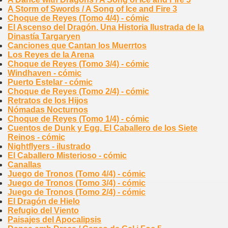
A Storm of Swords / A Song of Ice and Fire 3
Choque de Reyes (Tomo 4/4) - cómic
El Ascenso del Dragón. Una Historia Ilustrada de la
Dinastía Targaryen
Canciones que Cantan los Muerrtos
Los Reyes de la Arena
Choque de Reyes (Tomo 3/4) - cómic
Windhaven - cómic
Puerto Estelar - cómic
Choque de Reyes (Tomo 2/4) - cómic
Retratos de los Hijos
Nómadas Nocturnos
Choque de Reyes (Tomo 1/4) - cómic
Cuentos de Dunk y Egg. El Caballero de los Siete
Reinos - cómic
Nightflyers - ilustrado
El Caballero Misterioso - cómic
Canallas
Juego de Tronos (Tomo 4/4) - cómic
Juego de Tronos (Tomo 3/4) - cómic
Juego de Tronos (Tomo 2/4) - cómic
El Dragón de Hielo
Refugio del Viento
Paisajes del Apocalipsis