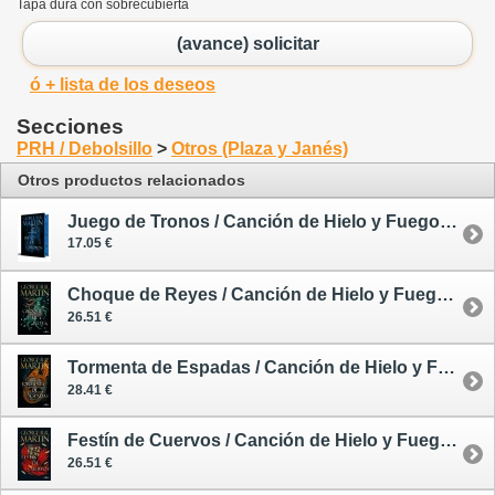
Tapa dura con sobrecubierta
(avance) solicitar
ó + lista de los deseos
Secciones
PRH / Debolsillo
>
Otros (Plaza y Janés)
Otros productos relacionados
Juego de Tronos / Canción de Hielo y Fuego 1 - edición limitada tintada
17.05 €
Choque de Reyes / Canción de Hielo y Fuego 2 - tapa dura
26.51 €
Tormenta de Espadas / Canción de Hielo y Fuego 3 - tapa dura
28.41 €
Festín de Cuervos / Canción de Hielo y Fuego 4 - tapa dura
26.51 €