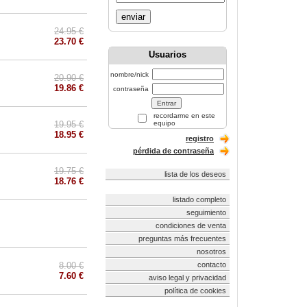
enviar
24.95 €
23.70 €
Usuarios
nombre/nick
20.90 €
19.86 €
contraseña
recordarme en este
19.95 €
equipo
18.95 €
registro
pérdida de contraseña
19.75 €
lista de los deseos
18.76 €
listado completo
seguimiento
condiciones de venta
preguntas más frecuentes
nosotros
8.00 €
contacto
7.60 €
aviso legal y privacidad
política de cookies