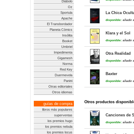
Diábolo
Oz
La Chica Ocult
Sportula
Apache
disponible:
añadir a
El Transbordador
Planeta Cómics
Klara y el Sol
Insólita
disponible:
añadir a
Booket
Umbriel
Impedimenta
Otra Realidad
Gigamesh
disponible:
añadir a
Norma
Red Key
Baxter
Duermevela
Panini
disponible:
añadir a
Otras editoriales
Otros idiomas
Otros productos disponibl
guías de compra
libros más populares
Canciones de S
superventas
los premios hugo
disponible:
añadir a
los premios nebula
los premios locus