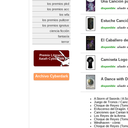
Una Canción pa
los premios pkd
disponible:
añadir a
los premios acc
los wfa
los premios pulitzer
Estuche Canció
los premios ignotus
disponible:
añadir a
ciencia ficción
fantasía
El Caballero de
terror
disponible:
añadir a
Premio Literario
Xatafi-Cyberdark
Camiseta Logo
disponible:
añadir a
Archivo Cyberdark
A Dance with D
disponible:
añadir a
A Storm of Swords / A So
Juego de Tronos / Canci
Choque de Reyes (Tomo 
El Ascenso del Dragón. U
Canciones que Cantan l
Los Reyes de la Arena
Choque de Reyes (Tomo 
Windhaven - cómic
Choque de Reyes (Tomo 