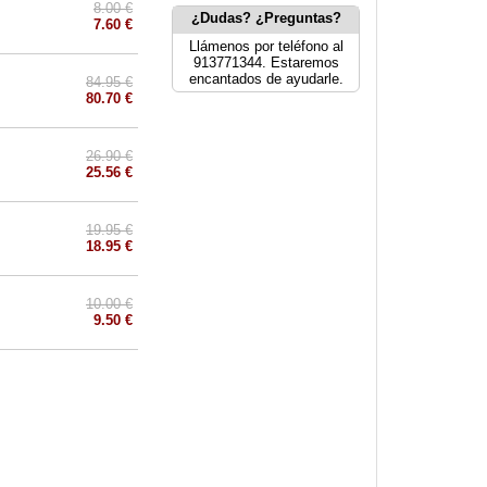
8.00 €
¿Dudas? ¿Preguntas?
7.60 €
Llámenos por teléfono al
913771344. Estaremos
encantados de ayudarle.
84.95 €
80.70 €
26.90 €
25.56 €
19.95 €
18.95 €
10.00 €
9.50 €