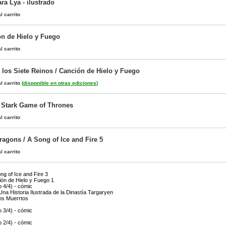
ra Lya - ilustrado
l carrito
n de Hielo y Fuego
l carrito
 los Siete Reinos / Canción de Hielo y Fuego
l carrito
(
disponible en otras ediciones
)
 Stark Game of Thrones
l carrito
ragons / A Song of Ice and Fire 5
l carrito
ng of Ice and Fire 3
ón de Hielo y Fuego 1
4/4) - cómic
na Historia Ilustrada de la Dinastía Targaryen
os Muerrtos
3/4) - cómic
2/4) - cómic