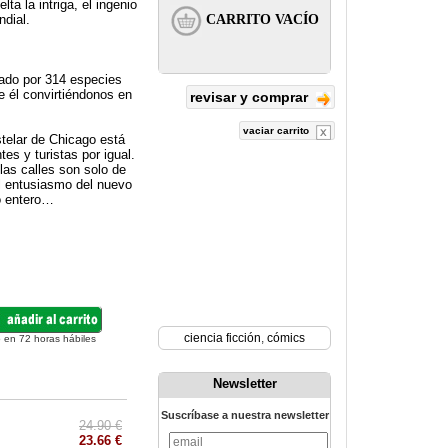
ta la intriga, el ingenio
dial.
mado por 314 especies
de él convirtiéndonos en
revisar y comprar
vaciar carrito
stelar de Chicago está
tes y turistas por igual.
 las calles son solo de
al entusiasmo del nuevo
o entero…
ciencia ficción
,
cómics
 en 72 horas hábiles
Newsletter
Suscríbase a nuestra newsletter
24.90 €
23.66 €