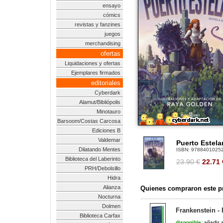
ensayo
cómics
revistas y fanzines
juegos
merchandising
ofertas
Liquidaciones y ofertas
Ejemplares firmados
editoriales
Cyberdark
Alamut/Bibliópolis
Minotauro
Barsoom/Costas Carcosa
Ediciones B
Valdemar
Puerto Estela
Dilatando Mentes
ISBN:
9788401025
Biblioteca del Laberinto
23.90 €
22.71
PRH/Debolsillo
Hidra
Alianza
Quienes compraron este pr
Nocturna
Dolmen
Frankenstein - 
Biblioteca Carfax
disponible:
añadir a