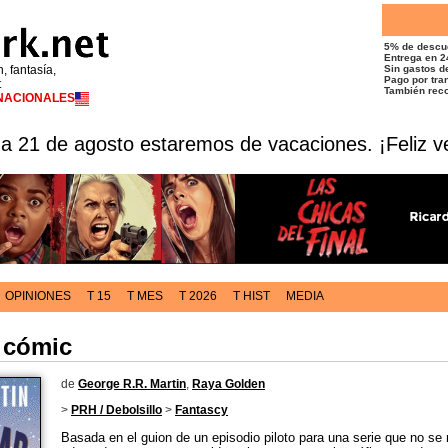
5% de descu
Entrega en 2
n, fantasía,
Sin gastos de
Pago por tran
t
También reco
RNACIONALES
 a 21 de agosto estaremos de vacaciones. ¡Feliz v
OPINIONES
T 15
T MES
T 2026
T HIST
MEDIA
- cómic
de
George R.R. Martin
,
Raya Golden
>
PRH / Debolsillo
>
Fantascy
Basada en el guion de un episodio piloto para una serie que no se r