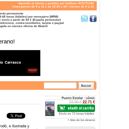
Atención al cliente y pedidos por teléfono: 913771344
lunes-jueves de 9 a 14 y de 15:30 a 18 / viernes de 9 a 13
ento permanente
4-48 horas (hábiles) por mensajero (MRW)
 envío a partir de 69 € (España peninsular)
sferencia, contra-reembolso, tarjeta o paypal
gida en nuestra oficina de Madrid
erano!
Puerto Estelar - cómic
23.90 €
22.71 €
Envío en 72 horas hábiles
+ lista de los deseos
odó, e ilustrada y