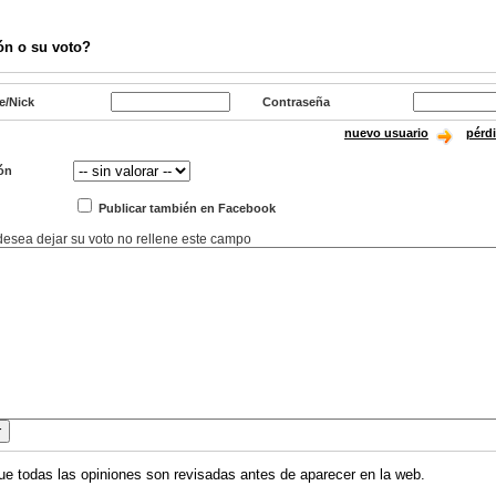
ón o su voto?
e/Nick
Contraseña
nuevo usuario
pérd
ón
Publicar también en Facebook
 desea dejar su voto no rellene este campo
ue todas las opiniones son revisadas antes de aparecer en la web.