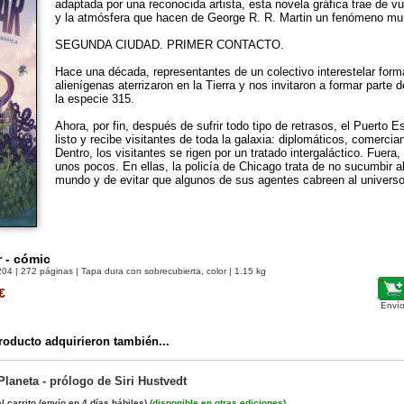
adaptada por una reconocida artista, esta novela gráfica trae de vuel
y la atmósfera que hacen de George R. R. Martin un fenómeno mun
SEGUNDA CIUDAD. PRIMER CONTACTO.
Hace una década, representantes de un colectivo interestelar for
alienígenas aterrizaron en la Tierra y nos invitaron a formar parte 
la especie 315.
Ahora, por fin, después de sufrir todo tipo de retrasos, el Puerto E
listo y recibe visitantes de toda la galaxia: diplomáticos, comercian
Dentro, los visitantes se rigen por un tratado intergaláctico. Fuera,
unos pocos. En ellas, la policía de Chicago trata de no sucumbir 
mundo y de evitar que algunos de sus agentes cabreen al univers
r - cómic
204
| 272 páginas | Tapa dura con sobrecubierta, color | 1.15 kg
€
Envío
oducto adquirieron también...
Planeta - prólogo de Siri Hustvedt
l carrito
(envío en 4 días hábiles)
(
disponible en otras ediciones
)