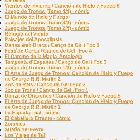
Canallas
Vientos de Invierno / Canción de Hielo y Fuego 6
Juego de Tronos (Tomo 4/4) - cómic
El Mundo de Hielo y Fuego
Juego de Tronos (Tomo 3/4) - cómic
Juego de Tronos (Tomo 2/4) - cómic
Refugio del Viento
Paisajes del Apocalipsis
Dansa amb Dracs / Canço de Gel i Foc 5
Festí de Corbs / Canço de Gel i Foc 4
El Camino de la Magia. Antología
Tempesta d'Espases / Canço de Gel i Foc 3
Juego de Tronos (Tomo 1/4) - cómic
El Arte de Juego de Tronos: Canción de Hielo y Fuego
de George R.R. Martin 2
Xoc de Reis / Canço de Gel i Foc 2
Joc de Trons / Canço de Gel i Foc 1
Danza de Dragones / Canción de Hielo y Fuego 5
El Arte de Juego de Tronos: Canción de Hielo y Fuego
de George R.R. Martin 1
La Espada Leal - cómic
El Caballero Errante - cómic
Zombies
Sueño del Fevre
Los Viajes de Tuf