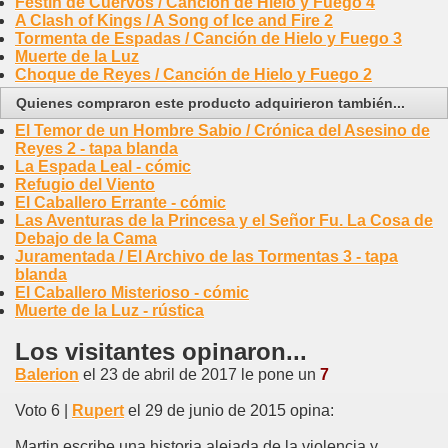
Festín de Cuervos / Canción de Hielo y Fuego 4
A Clash of Kings / A Song of Ice and Fire 2
Tormenta de Espadas / Canción de Hielo y Fuego 3
Muerte de la Luz
Choque de Reyes / Canción de Hielo y Fuego 2
Quienes compraron este producto adquirieron también...
El Temor de un Hombre Sabio / Crónica del Asesino de
Reyes 2 - tapa blanda
La Espada Leal - cómic
Refugio del Viento
El Caballero Errante - cómic
Las Aventuras de la Princesa y el Señor Fu. La Cosa de
Debajo de la Cama
Juramentada / El Archivo de las Tormentas 3 - tapa
blanda
El Caballero Misterioso - cómic
Muerte de la Luz - rústica
Los visitantes opinaron...
Balerion
el 23 de abril de 2017 le pone un
7
Voto 6 |
Rupert
el 29 de junio de 2015 opina:
Martin escribe una historia alejada de la violencia y