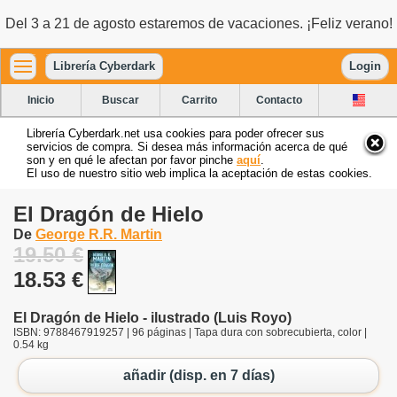
Del 3 a 21 de agosto estaremos de vacaciones. ¡Feliz verano!
Librería Cyberdark
Login
Inicio
Buscar
Carrito
Contacto
Librería Cyberdark.net usa cookies para poder ofrecer sus
servicios de compra. Si desea más información acerca de qué
son y en qué le afectan por favor pinche
aquí
.
El uso de nuestro sitio web implica la aceptación de estas cookies.
El Dragón de Hielo
De
George R.R. Martin
19.50 €
18.53 €
El Dragón de Hielo - ilustrado (Luis Royo)
ISBN: 9788467919257 | 96 páginas | Tapa dura con sobrecubierta, color |
0.54 kg
añadir (disp. en 7 días)