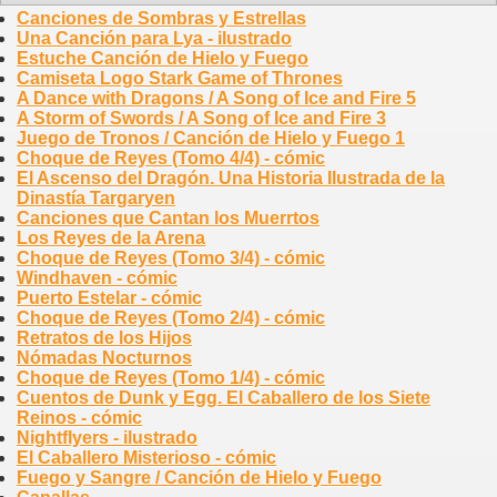
Canciones de Sombras y Estrellas
Una Canción para Lya - ilustrado
Estuche Canción de Hielo y Fuego
Camiseta Logo Stark Game of Thrones
A Dance with Dragons / A Song of Ice and Fire 5
A Storm of Swords / A Song of Ice and Fire 3
Juego de Tronos / Canción de Hielo y Fuego 1
Choque de Reyes (Tomo 4/4) - cómic
El Ascenso del Dragón. Una Historia Ilustrada de la
Dinastía Targaryen
Canciones que Cantan los Muerrtos
Los Reyes de la Arena
Choque de Reyes (Tomo 3/4) - cómic
Windhaven - cómic
Puerto Estelar - cómic
Choque de Reyes (Tomo 2/4) - cómic
Retratos de los Hijos
Nómadas Nocturnos
Choque de Reyes (Tomo 1/4) - cómic
Cuentos de Dunk y Egg. El Caballero de los Siete
Reinos - cómic
Nightflyers - ilustrado
El Caballero Misterioso - cómic
Fuego y Sangre / Canción de Hielo y Fuego