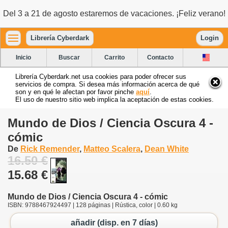
Del 3 a 21 de agosto estaremos de vacaciones. ¡Feliz verano!
Librería Cyberdark
Login
Inicio
Buscar
Carrito
Contacto
Librería Cyberdark.net usa cookies para poder ofrecer sus
servicios de compra. Si desea más información acerca de qué
son y en qué le afectan por favor pinche
aquí
.
El uso de nuestro sitio web implica la aceptación de estas cookies.
Mundo de Dios / Ciencia Oscura 4 -
cómic
De
Rick Remender
,
Matteo Scalera
,
Dean White
16.50 €
15.68 €
Mundo de Dios / Ciencia Oscura 4 - cómic
ISBN: 9788467924497 | 128 páginas | Rústica, color | 0.60 kg
añadir (disp. en 7 días)