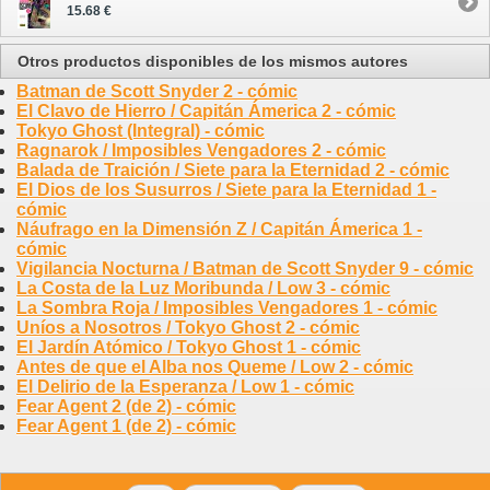
15.68 €
Otros productos disponibles de los mismos autores
Batman de Scott Snyder 2 - cómic
El Clavo de Hierro / Capitán Ámerica 2 - cómic
Tokyo Ghost (Integral) - cómic
Ragnarok / Imposibles Vengadores 2 - cómic
Balada de Traición / Siete para la Eternidad 2 - cómic
El Dios de los Susurros / Siete para la Eternidad 1 -
cómic
Náufrago en la Dimensión Z / Capitán Ámerica 1 -
cómic
Vigilancia Nocturna / Batman de Scott Snyder 9 - cómic
La Costa de la Luz Moribunda / Low 3 - cómic
La Sombra Roja / Imposibles Vengadores 1 - cómic
Uníos a Nosotros / Tokyo Ghost 2 - cómic
El Jardín Atómico / Tokyo Ghost 1 - cómic
Antes de que el Alba nos Queme / Low 2 - cómic
El Delirio de la Esperanza / Low 1 - cómic
Fear Agent 2 (de 2) - cómic
Fear Agent 1 (de 2) - cómic