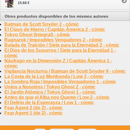
15.68 €
Otros productos disponibles de los mismos autores
Batman de Scott Snyder 2 - cómic
El Clavo de Hierro / Capitán Ámerica 2 - cómic
Tokyo Ghost (Integral) - cómic
Ragnarok / Imposibles Vengadores 2 - cómic
Balada de Traición / Siete para la Eternidad 2 - cómic
El Dios de los Susurros / Siete para la Eternidad 1 -
cómic
Náufrago en la Dimensión Z / Capitán Ámerica 1 -
cómic
Vigilancia Nocturna / Batman de Scott Snyder 9 - cómic
La Costa de la Luz Moribunda / Low 3 - cómic
La Sombra Roja / Imposibles Vengadores 1 - cómic
Uníos a Nosotros / Tokyo Ghost 2 - cómic
El Jardín Atómico / Tokyo Ghost 1 - cómic
Antes de que el Alba nos Queme / Low 2 - cómic
El Delirio de la Esperanza / Low 1 - cómic
Fear Agent 2 (de 2) - cómic
Fear Agent 1 (de 2) - cómic