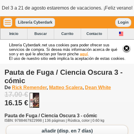
Del 3 a 21 de agosto estaremos de vacaciones. ¡Feliz verano!
Librería Cyberdark
Login
Inicio
Buscar
Carrito
Contacto
Librería Cyberdark.net usa cookies para poder ofrecer sus
servicios de compra. Si desea más información acerca de qué
son y en qué le afectan por favor pinche
aquí
.
El uso de nuestro sitio web implica la aceptación de estas cookies.
Pauta de Fuga / Ciencia Oscura 3 -
cómic
De
Rick Remender
,
Matteo Scalera
,
Dean White
17.00 €
16.15 €
Pauta de Fuga / Ciencia Oscura 3 - cómic
ISBN: 9788467922998 | 136 páginas | Rústica, color | 0.60 kg
añadir (disp. en 7 días)