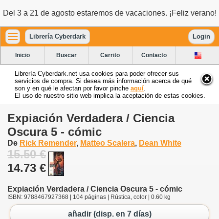
Del 3 a 21 de agosto estaremos de vacaciones. ¡Feliz verano!
Librería Cyberdark
Login
Inicio
Buscar
Carrito
Contacto
Librería Cyberdark.net usa cookies para poder ofrecer sus
servicios de compra. Si desea más información acerca de qué
son y en qué le afectan por favor pinche
aquí
.
El uso de nuestro sitio web implica la aceptación de estas cookies.
Expiación Verdadera / Ciencia
Oscura 5 - cómic
De
Rick Remender
,
Matteo Scalera
,
Dean White
15.50 €
14.73 €
Expiación Verdadera / Ciencia Oscura 5 - cómic
ISBN: 9788467927368 | 104 páginas | Rústica, color | 0.60 kg
añadir (disp. en 7 días)