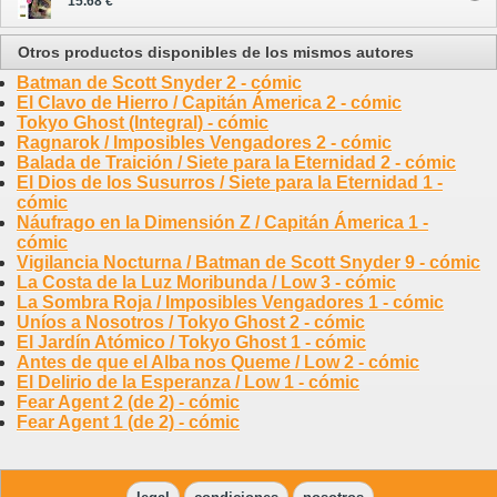
15.68 €
Otros productos disponibles de los mismos autores
Batman de Scott Snyder 2 - cómic
El Clavo de Hierro / Capitán Ámerica 2 - cómic
Tokyo Ghost (Integral) - cómic
Ragnarok / Imposibles Vengadores 2 - cómic
Balada de Traición / Siete para la Eternidad 2 - cómic
El Dios de los Susurros / Siete para la Eternidad 1 -
cómic
Náufrago en la Dimensión Z / Capitán Ámerica 1 -
cómic
Vigilancia Nocturna / Batman de Scott Snyder 9 - cómic
La Costa de la Luz Moribunda / Low 3 - cómic
La Sombra Roja / Imposibles Vengadores 1 - cómic
Uníos a Nosotros / Tokyo Ghost 2 - cómic
El Jardín Atómico / Tokyo Ghost 1 - cómic
Antes de que el Alba nos Queme / Low 2 - cómic
El Delirio de la Esperanza / Low 1 - cómic
Fear Agent 2 (de 2) - cómic
Fear Agent 1 (de 2) - cómic