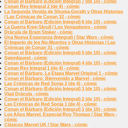
Conan el Bárbaro (Edición Integral) 7 (de 10) - cómic
Conan Rey Integral 2 (de 4) - cómic
La Segunda Venida de Shuma-Gorath y Otras Historias
/ Las Crónicas de Conan 32 - cómic
Conan el Bárbaro (Edición Integral) 6 (de 10) - cómic
La Guerra Kree-Skrull / Los Vengadores - cómic
Drácula de Bram Stoker - cómic
Una Nueva Esperanza (Integral) / Star Wars - cómic
El Imperio de los No-Muertos y Otras Historias / Las
Crónicas de Conan 31 - cómic
Conan el Bárbaro (Edición Integral) 5 (de 10) - cómic
Swordquest - cómic
Conan el Bárbaro (Edición Integral) 4 (de 10) - cómic
Conan Rey Integral 1 (de 4) - cómic
Conan el Bárbaro. La Etapa Marvel Original 1 - cómic
Conan el Bárbaro: Bienvenido a Marvel - cómic
Las Crónicas de Red Sonja 2 (de 4) - cómic
Conan el Bárbaro (Edición Integral) 3 (de 10) - cómic
Vlad Drácula - cómic
Conan el Bárbaro (Edición Integral) 2 (de 10) - cómic
Las Crónicas de Red Sonja 1 (de 4) - cómic
Conan el Bárbaro (Edición Integral) 1 (de 10) - cómic
Los Años Marvel. Especial Roy Thomas / Star Wars -
cómic
Clásicos Marvel UK / Star Wars - cómic