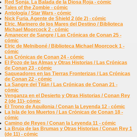
Red Sonja. La Balada de la Diosa Roja - cómic
Tales of the Zombie - cómic
Antología / Star Wars - cómic
Nick Furia. Agente de Shield 2 (de 2) - cómic
Elric. Marinero de los Mares del Destino / Biblioteca
Michael Moorcock 2 - cómic
Amanecer de Sangre / Las Crónicas de Conan 25 -
cómic
Elric de Melniboné / Biblioteca Michael Moorcock 1 -
cómic
Las Crónicas de Conan 24 - cómic
El Pozo de las Almas y Otras Historias / Las Crónicas
de Conan 23 - cómic
Saqueadores en las Tierras Fronterizas / Las Crónicas
de Conan 22 - cómic
La Sangre del Titán / Las Crónicas de Conan 21 -
cómic
Venganza en el Desierto y Otras Historias / Conan Rey
2 (de 11)- cómic
El Trono de Aquilonia / Conan la Leyenda 12 - cómic
La Isla de los Muertos / Las Crónicas de Conan 18 -
cómic
Camino de Reyes / Conan la Leyenda 11 - cómic
La Bruja de las Brumas y Otras Historias / Conan Rey 1
(de 11) - cómic