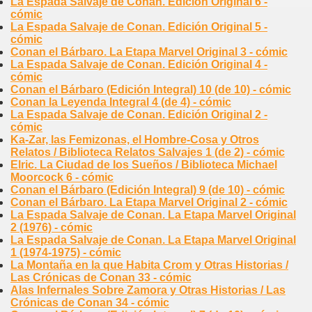
La Espada Salvaje de Conan. Edición Original 6 -
cómic
La Espada Salvaje de Conan. Edición Original 5 -
cómic
Conan el Bárbaro. La Etapa Marvel Original 3 - cómic
La Espada Salvaje de Conan. Edición Original 4 -
cómic
Conan el Bárbaro (Edición Integral) 10 (de 10) - cómic
Conan la Leyenda Integral 4 (de 4) - cómic
La Espada Salvaje de Conan. Edición Original 2 -
cómic
Ka-Zar, las Femizonas, el Hombre-Cosa y Otros
Relatos / Biblioteca Relatos Salvajes 1 (de 2) - cómic
Elric. La Ciudad de los Sueños / Biblioteca Michael
Moorcock 6 - cómic
Conan el Bárbaro (Edición Integral) 9 (de 10) - cómic
Conan el Bárbaro. La Etapa Marvel Original 2 - cómic
La Espada Salvaje de Conan. La Etapa Marvel Original
2 (1976) - cómic
La Espada Salvaje de Conan. La Etapa Marvel Original
1 (1974-1975) - cómic
La Montaña en la que Habita Crom y Otras Historias /
Las Crónicas de Conan 33 - cómic
Alas Infernales Sobre Zamora y Otras Historias / Las
Crónicas de Conan 34 - cómic