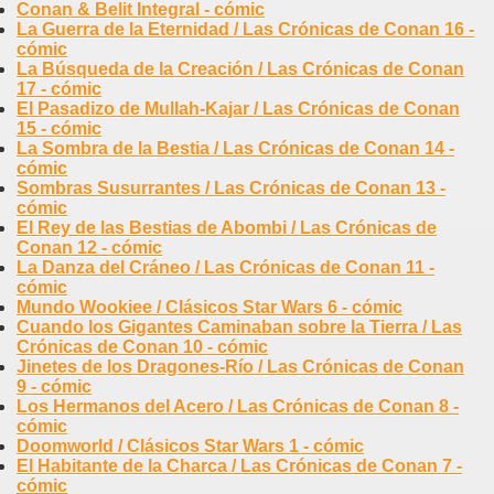
Conan & Belit Integral - cómic
La Guerra de la Eternidad / Las Crónicas de Conan 16 -
cómic
La Búsqueda de la Creación / Las Crónicas de Conan
17 - cómic
El Pasadizo de Mullah-Kajar / Las Crónicas de Conan
15 - cómic
La Sombra de la Bestia / Las Crónicas de Conan 14 -
cómic
Sombras Susurrantes / Las Crónicas de Conan 13 -
cómic
El Rey de las Bestias de Abombi / Las Crónicas de
Conan 12 - cómic
La Danza del Cráneo / Las Crónicas de Conan 11 -
cómic
Mundo Wookiee / Clásicos Star Wars 6 - cómic
Cuando los Gigantes Caminaban sobre la Tierra / Las
Crónicas de Conan 10 - cómic
Jinetes de los Dragones-Río / Las Crónicas de Conan
9 - cómic
Los Hermanos del Acero / Las Crónicas de Conan 8 -
cómic
Doomworld / Clásicos Star Wars 1 - cómic
El Habitante de la Charca / Las Crónicas de Conan 7 -
cómic