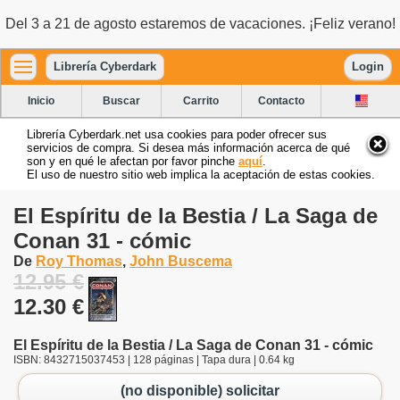
Del 3 a 21 de agosto estaremos de vacaciones. ¡Feliz verano!
Librería Cyberdark
Login
Inicio
Buscar
Carrito
Contacto
Librería Cyberdark.net usa cookies para poder ofrecer sus
servicios de compra. Si desea más información acerca de qué
son y en qué le afectan por favor pinche
aquí
.
El uso de nuestro sitio web implica la aceptación de estas cookies.
El Espíritu de la Bestia / La Saga de
Conan 31 - cómic
De
Roy Thomas
,
John Buscema
12.95 €
12.30 €
El Espíritu de la Bestia / La Saga de Conan 31 - cómic
ISBN: 8432715037453 | 128 páginas | Tapa dura | 0.64 kg
(no disponible) solicitar