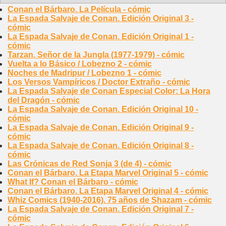
Conan el Bárbaro. La Película - cómic
La Espada Salvaje de Conan. Edición Original 3 -
cómic
La Espada Salvaje de Conan. Edición Original 1 -
cómic
Tarzan. Señor de la Jungla (1977-1979) - cómic
Vuelta a lo Básico / Lobezno 2 - cómic
Noches de Madripur / Lobezno 1 - cómic
Los Versos Vampíricos / Doctor Extraño - cómic
La Espada Salvaje de Conan Especial Color: La Hora
del Dragón - cómic
La Espada Salvaje de Conan. Edición Original 10 -
cómic
La Espada Salvaje de Conan. Edición Original 9 -
cómic
La Espada Salvaje de Conan. Edición Original 8 -
cómic
Las Crónicas de Red Sonja 3 (de 4) - cómic
Conan el Bárbaro. La Etapa Marvel Original 5 - cómic
What If? Conan el Bárbaro - cómic
Conan el Bárbaro. La Etapa Marvel Original 4 - cómic
Whiz Comics (1940-2016). 75 años de Shazam - cómic
La Espada Salvaje de Conan. Edición Original 7 -
cómic