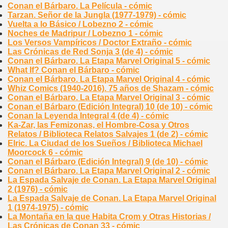
Conan el Bárbaro. La Película - cómic
Tarzan. Señor de la Jungla (1977-1979) - cómic
Vuelta a lo Básico / Lobezno 2 - cómic
Noches de Madripur / Lobezno 1 - cómic
Los Versos Vampíricos / Doctor Extraño - cómic
Las Crónicas de Red Sonja 3 (de 4) - cómic
Conan el Bárbaro. La Etapa Marvel Original 5 - cómic
What If? Conan el Bárbaro - cómic
Conan el Bárbaro. La Etapa Marvel Original 4 - cómic
Whiz Comics (1940-2016). 75 años de Shazam - cómic
Conan el Bárbaro. La Etapa Marvel Original 3 - cómic
Conan el Bárbaro (Edición Integral) 10 (de 10) - cómic
Conan la Leyenda Integral 4 (de 4) - cómic
Ka-Zar, las Femizonas, el Hombre-Cosa y Otros
Relatos / Biblioteca Relatos Salvajes 1 (de 2) - cómic
Elric. La Ciudad de los Sueños / Biblioteca Michael
Moorcock 6 - cómic
Conan el Bárbaro (Edición Integral) 9 (de 10) - cómic
Conan el Bárbaro. La Etapa Marvel Original 2 - cómic
La Espada Salvaje de Conan. La Etapa Marvel Original
2 (1976) - cómic
La Espada Salvaje de Conan. La Etapa Marvel Original
1 (1974-1975) - cómic
La Montaña en la que Habita Crom y Otras Historias /
Las Crónicas de Conan 33 - cómic