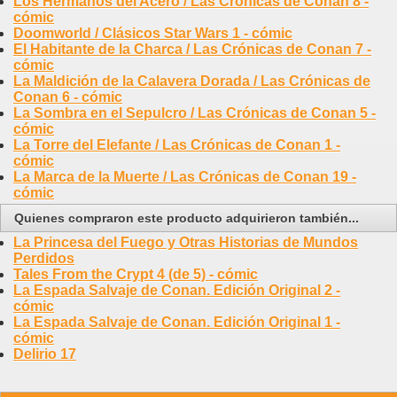
Los Hermanos del Acero / Las Crónicas de Conan 8 -
cómic
Doomworld / Clásicos Star Wars 1 - cómic
El Habitante de la Charca / Las Crónicas de Conan 7 -
cómic
La Maldición de la Calavera Dorada / Las Crónicas de
Conan 6 - cómic
La Sombra en el Sepulcro / Las Crónicas de Conan 5 -
cómic
La Torre del Elefante / Las Crónicas de Conan 1 -
cómic
La Marca de la Muerte / Las Crónicas de Conan 19 -
cómic
Quienes compraron este producto adquirieron también...
La Princesa del Fuego y Otras Historias de Mundos
Perdidos
Tales From the Crypt 4 (de 5) - cómic
La Espada Salvaje de Conan. Edición Original 2 -
cómic
La Espada Salvaje de Conan. Edición Original 1 -
cómic
Delirio 17