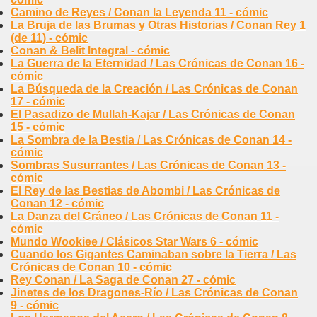
Camino de Reyes / Conan la Leyenda 11 - cómic
La Bruja de las Brumas y Otras Historias / Conan Rey 1
(de 11) - cómic
Conan & Belit Integral - cómic
La Guerra de la Eternidad / Las Crónicas de Conan 16 -
cómic
La Búsqueda de la Creación / Las Crónicas de Conan
17 - cómic
El Pasadizo de Mullah-Kajar / Las Crónicas de Conan
15 - cómic
La Sombra de la Bestia / Las Crónicas de Conan 14 -
cómic
Sombras Susurrantes / Las Crónicas de Conan 13 -
cómic
El Rey de las Bestias de Abombi / Las Crónicas de
Conan 12 - cómic
La Danza del Cráneo / Las Crónicas de Conan 11 -
cómic
Mundo Wookiee / Clásicos Star Wars 6 - cómic
Cuando los Gigantes Caminaban sobre la Tierra / Las
Crónicas de Conan 10 - cómic
Rey Conan / La Saga de Conan 27 - cómic
Jinetes de los Dragones-Río / Las Crónicas de Conan
9 - cómic