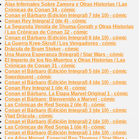
Alas Infernales Sobre Zamora y Otras Historias / Las
Crónicas de Conan 34 - cómic
Conan el Bárbaro (Edición Integral) 7 (de 10) - cómic
Conan Rey Integral 2 (de 4) - cómic
La Segunda Venida de Shuma-Gorath y Otras Historias
/ Las Crónicas de Conan 32 - cómic
Conan el Bárbaro (Edición Integral) 6 (de 10) - cómic
La Guerra Kree-Skrull / Los Vengadores - cómic
Drácula de Bram Stoker - cómic
Una Nueva Esperanza (Integral) / Star Wars - cómic
El Imperio de los No-Muertos y Otras Historias / Las
Crónicas de Conan 31 - cómic
Conan el Bárbaro (Edición Integral) 5 (de 10) - cómic
Swordquest - cómic
Conan el Bárbaro (Edición Integral) 4 (de 10) - cómic
Conan Rey Integral 1 (de 4) - cómic
Conan el Bárbaro. La Etapa Marvel Original 1 - cómic
Conan el Bárbaro: Bienvenido a Marvel - cómic
Las Crónicas de Red Sonja 2 (de 4) - cómic
Conan el Bárbaro (Edición Integral) 3 (de 10) - cómic
Vlad Drácula - cómic
Conan el Bárbaro (Edición Integral) 2 (de 10) - cómic
Las Crónicas de Red Sonja 1 (de 4) - cómic
Conan el Bárbaro (Edición Integral) 1 (de 10) - cómic
Los Años Marvel. Especial Roy Thomas / Star Wars -