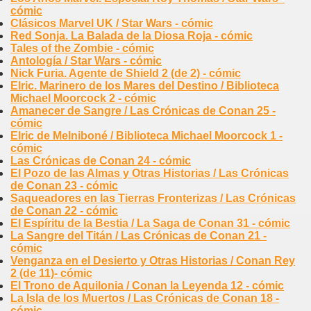
cómic
Clásicos Marvel UK / Star Wars - cómic
Red Sonja. La Balada de la Diosa Roja - cómic
Tales of the Zombie - cómic
Antología / Star Wars - cómic
Nick Furia. Agente de Shield 2 (de 2) - cómic
Elric. Marinero de los Mares del Destino / Biblioteca
Michael Moorcock 2 - cómic
Amanecer de Sangre / Las Crónicas de Conan 25 -
cómic
Elric de Melniboné / Biblioteca Michael Moorcock 1 -
cómic
Las Crónicas de Conan 24 - cómic
El Pozo de las Almas y Otras Historias / Las Crónicas
de Conan 23 - cómic
Saqueadores en las Tierras Fronterizas / Las Crónicas
de Conan 22 - cómic
El Espíritu de la Bestia / La Saga de Conan 31 - cómic
La Sangre del Titán / Las Crónicas de Conan 21 -
cómic
Venganza en el Desierto y Otras Historias / Conan Rey
2 (de 11)- cómic
El Trono de Aquilonia / Conan la Leyenda 12 - cómic
La Isla de los Muertos / Las Crónicas de Conan 18 -
cómic