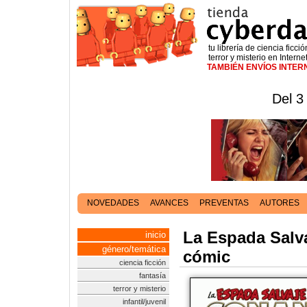
tu librería de ciencia ficció
terror y misterio en Interne
TAMBIÉN ENVÍOS INTE
Del 3
NOVEDADES
AVANCES
PREVENTAS
AUTORES
La Espada Salva
inicio
género/temática
cómic
ciencia ficción
fantasía
terror y misterio
infantil/juvenil