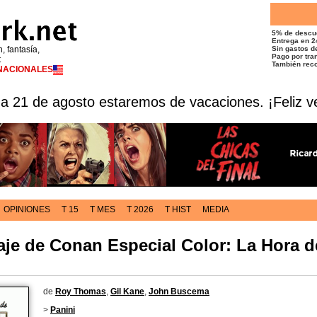
5% de descu
Entrega en 2
n, fantasía,
Sin gastos de
Pago por tran
t
También reco
RNACIONALES
 a 21 de agosto estaremos de vacaciones. ¡Feliz v
OPINIONES
T 15
T MES
T 2026
T HIST
MEDIA
je de Conan Especial Color: La Hora d
de
Roy Thomas
,
Gil Kane
,
John Buscema
>
Panini