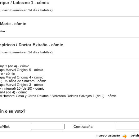
ipur / Lobezno 1 - cómic
l carrito
(envío en 14 días hábiles)
 Marte - cómic
itar
píricos / Doctor Extraño - cómic
l carrito
(envío en 14 días hábiles)
ja 3 (de 4) - cómic
apa Marvel Original 5 - cómic
ro - cómic
apa Marvel Original 4 - cómic
). 75 años de Shazam - cómic
apa Marvel Original 3 - cómic
n Integral) 10 (de 10) - cómic
l 4 (de 4) - cómic
l Hombre-Cosa y Otros Relatos / Biblioteca Relatos Salvajes 1 (de 2) - cómic
ón o su voto?
e/Nick
Contraseña
nuevo usuario
pérd