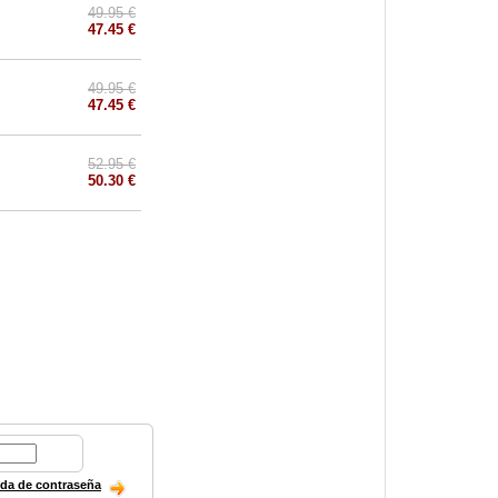
49.95 €
47.45 €
49.95 €
47.45 €
52.95 €
50.30 €
ida de contraseña