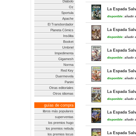
Diábolo
Oz
La Espada Salv
Sportula
disponible:
añadir a
Apache
El Transbordador
La Espada Salv
Planeta Cómics
Insólita
disponible:
añadir a
Booket
Umbriel
La Espada Salv
Impedimenta
disponible:
añadir a
Gigamesh
Norma
Red Key
La Espada Salv
Duermevela
disponible:
añadir a
Panini
Otras editoriales
La Espada Salv
Otros idiomas
disponible:
añadir a
guías de compra
libros más populares
La Espada Salv
superventas
disponible:
añadir a
los premios hugo
los premios nebula
La Espada Salv
los premios locus