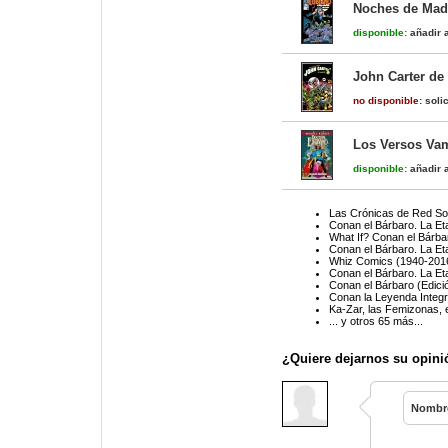
Noches de Madr
disponible:
añadir a
John Carter de
no disponible:
solic
Los Versos Vam
disponible:
añadir a
Las Crónicas de Red Son
Conan el Bárbaro. La Et
What If? Conan el Bárba
Conan el Bárbaro. La Et
Whiz Comics (1940-2016
Conan el Bárbaro. La Et
Conan el Bárbaro (Edició
Conan la Leyenda Integra
Ka-Zar, las Femizonas, e
... y otros 65 más...
¿Quiere dejarnos su opini
Nombr