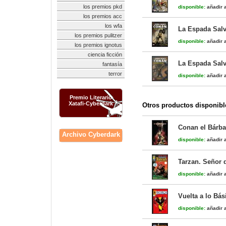
los premios pkd
disponible:
añadir a
los premios acc
los wfa
La Espada Salv
los premios pulitzer
disponible:
añadir a
los premios ignotus
ciencia ficción
La Espada Salv
fantasía
terror
disponible:
añadir a
Premio Literario
Xatafi-Cyberdark
Otros productos disponibl
Conan el Bárba
Archivo Cyberdark
disponible:
añadir a
Tarzan. Señor d
disponible:
añadir a
Vuelta a lo Bás
disponible:
añadir a