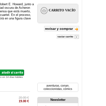
Robert E. Howard, junto a
dad oscura de Acheron
iensa que está muerto,
cuartel. En el proceso,
rá en una figura clave
revisar y comprar
vaciar carrito
ío en 14 días hábiles
aventuras
,
conan
,
coleccionistas
,
cómics
20.00 €
Newsletter
19.00 €