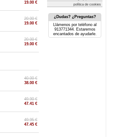
19.00 €
política de cookies
¿Dudas? ¿Preguntas?
20.00 €
19.00 €
Llámenos por teléfono al
913771344. Estaremos
encantados de ayudarle.
20.00 €
19.00 €
40.00 €
38.00 €
49.90 €
47.41 €
49.95 €
47.45 €