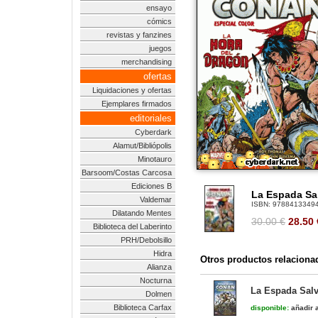
ensayo
cómics
revistas y fanzines
juegos
merchandising
ofertas
Liquidaciones y ofertas
Ejemplares firmados
editoriales
Cyberdark
Alamut/Bibliópolis
Minotauro
Barsoom/Costas Carcosa
Ediciones B
La Espada Sal
Valdemar
ISBN:
9788413349
Dilatando Mentes
30.00 €
28.50
Biblioteca del Laberinto
PRH/Debolsillo
Hidra
Otros productos relaciona
Alianza
Nocturna
La Espada Salv
Dolmen
Biblioteca Carfax
disponible:
añadir a