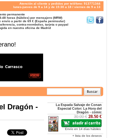
Atención al cliente y pedidos por teléfono: 913771344
lunes-jueves de 9 a 14 y de 15:30 a 18 / viernes de 9 a 13
ento permanente
4-48 horas (hábiles) por mensajero (MRW)
 envío a partir de 69 € (España peninsular)
sferencia, contra-reembolso, tarjeta o paypal
gida en nuestra oficina de Madrid
erano!
el Dragón -
La Espada Salvaje de Conan
Especial Color: La Hora del
Dragón - cómic
30.00 €
28.50 €
Envío en 14 días hábiles
+ lista de los deseos