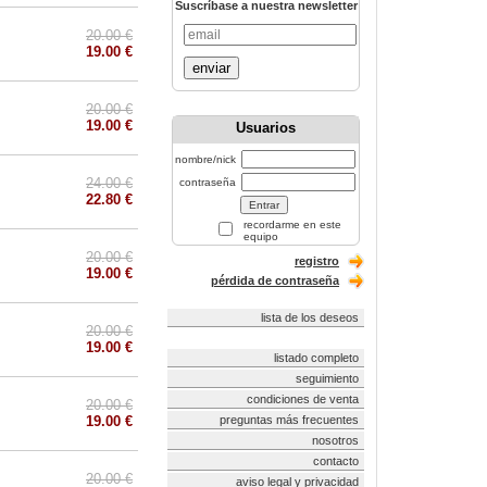
Suscríbase a nuestra newsletter
20.00 €
19.00 €
enviar
20.00 €
19.00 €
Usuarios
nombre/nick
24.00 €
contraseña
22.80 €
recordarme en este
equipo
20.00 €
registro
19.00 €
pérdida de contraseña
lista de los deseos
20.00 €
19.00 €
listado completo
seguimiento
condiciones de venta
20.00 €
19.00 €
preguntas más frecuentes
nosotros
contacto
20.00 €
aviso legal y privacidad