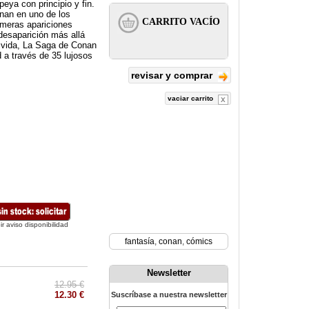
eya con principio y fin.
onan en uno de los
imeras apariciones
desaparición más allá
 vida, La Saga de Conan
 a través de 35 lujosos
revisar y comprar
vaciar carrito
ir aviso disponibilidad
fantasía
,
conan
,
cómics
Newsletter
12.95 €
12.30 €
Suscríbase a nuestra newsletter