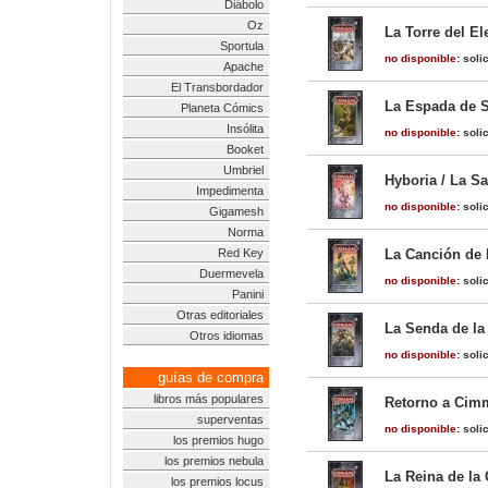
Diábolo
Oz
La Torre del El
Sportula
no disponible:
solic
Apache
El Transbordador
La Espada de S
Planeta Cómics
Insólita
no disponible:
solic
Booket
Umbriel
Hyboria / La S
Impedimenta
no disponible:
solic
Gigamesh
Norma
Red Key
La Canción de 
Duermevela
no disponible:
solic
Panini
Otras editoriales
La Senda de la
Otros idiomas
no disponible:
solic
guías de compra
libros más populares
Retorno a Cimm
superventas
no disponible:
solic
los premios hugo
los premios nebula
La Reina de la
los premios locus