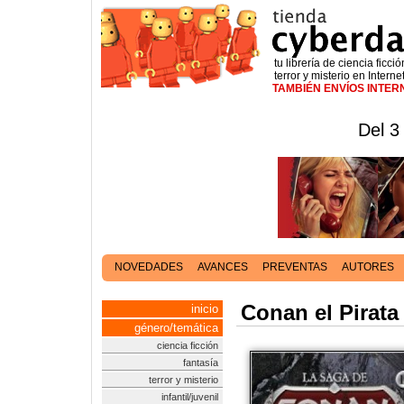
tu librería de ciencia ficció
terror y misterio en Interne
TAMBIÉN ENVÍOS INTE
Del 3
NOVEDADES
AVANCES
PREVENTAS
AUTORES
Conan el Pirata
inicio
género/temática
ciencia ficción
fantasía
terror y misterio
infantil/juvenil