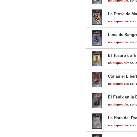
no disponible:
solic
La Diosa de Ma
no disponible:
solic
Luna de Sangre
no disponible:
solic
El Tesoro de T
no disponible:
solic
Conan el Liber
no disponible:
solic
El Fénix en la
no disponible:
solic
La Hora del Dr
no disponible:
solic