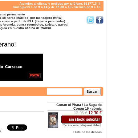
Atención al cliente y pedidos por teléfono: 913771344
lunes-jueves de 9 a 14 y de 15:30 a 18 / viernes de 9 a 13
ento permanente
4-48 horas (hábiles) por mensajero (MRW)
 envío a partir de 69 € (España peninsular)
sferencia, contra-reembolso, tarjeta o paypal
gida en nuestra oficina de Madrid
erano!
Conan el Pirata / La Saga de
Conan 19 - cómic
12.95 €
12.30 €
Recibir aviso disponibilidad
e
+ lista de los deseos