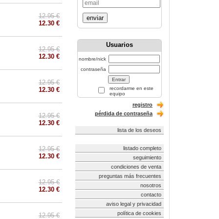
12.95 €
enviar
12.30 €
Usuarios
12.95 €
12.30 €
nombre/nick
contraseña
12.95 €
recordarme en este
12.30 €
equipo
registro
pérdida de contraseña
12.95 €
12.30 €
lista de los deseos
12.95 €
listado completo
12.30 €
seguimiento
condiciones de venta
preguntas más frecuentes
12.95 €
nosotros
12.30 €
contacto
aviso legal y privacidad
política de cookies
12.95 €