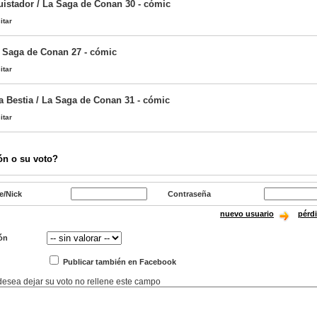
istador / La Saga de Conan 30 - cómic
itar
 Saga de Conan 27 - cómic
itar
la Bestia / La Saga de Conan 31 - cómic
itar
ón o su voto?
e/Nick
Contraseña
nuevo usuario
pérd
ón
Publicar también en Facebook
 desea dejar su voto no rellene este campo