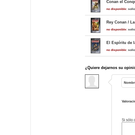
Conan el Conqu
no disponible:
solic
Rey Conan / La
no disponible:
solic
El Espíritu de 
no disponible:
solic
¿Quiere dejarnos su opini
Nombr
Valoraci
Si sólo