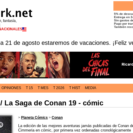
5% de descu
Entrega en 2
n, fantasía,
Sin gastos de
Pago por tran
t
También reco
RNACIONALES
 a 21 de agosto estaremos de vacaciones. ¡Feliz v
OPINIONES
T 15
T MES
T 2026
T HIST
MEDIA
 / La Saga de Conan 19 - cómic
>
Planeta Cómics
>
Conan
La edición de las mejores aventuras jamás publicadas de Conan d
Cimmeria en cómic, por primera vez ordenadas cronológicamente