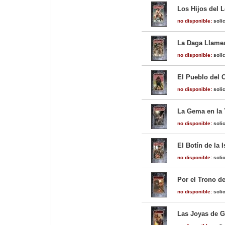
Los Hijos del 
no disponible:
solic
La Daga Llamea
no disponible:
solic
El Pueblo del 
no disponible:
solic
La Gema en la 
no disponible:
solic
El Botín de la 
no disponible:
solic
Por el Trono d
no disponible:
solic
Las Joyas de G