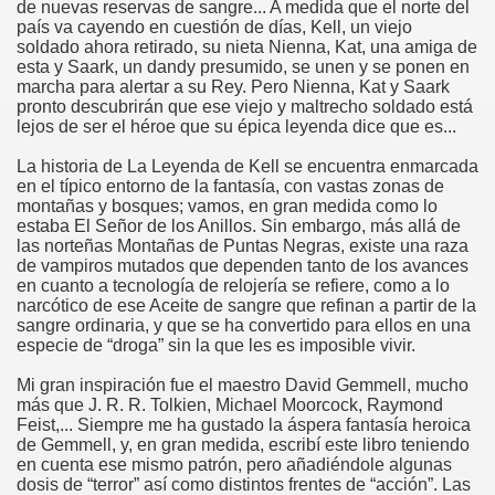
de nuevas reservas de sangre... A medida que el norte del
país va cayendo en cuestión de días, Kell, un viejo
soldado ahora retirado, su nieta Nienna, Kat, una amiga de
esta y Saark, un dandy presumido, se unen y se ponen en
marcha para alertar a su Rey. Pero Nienna, Kat y Saark
pronto descubrirán que ese viejo y maltrecho soldado está
lejos de ser el héroe que su épica leyenda dice que es...
La historia de La Leyenda de Kell se encuentra enmarcada
en el típico entorno de la fantasía, con vastas zonas de
montañas y bosques; vamos, en gran medida como lo
estaba El Señor de los Anillos. Sin embargo, más allá de
las norteñas Montañas de Puntas Negras, existe una raza
de vampiros mutados que dependen tanto de los avances
en cuanto a tecnología de relojería se refiere, como a lo
narcótico de ese Aceite de sangre que refinan a partir de la
sangre ordinaria, y que se ha convertido para ellos en una
especie de “droga” sin la que les es imposible vivir.
Mi gran inspiración fue el maestro David Gemmell, mucho
más que J. R. R. Tolkien, Michael Moorcock, Raymond
Feist,... Siempre me ha gustado la áspera fantasía heroica
de Gemmell, y, en gran medida, escribí este libro teniendo
en cuenta ese mismo patrón, pero añadiéndole algunas
dosis de “terror” así como distintos frentes de “acción”. Las