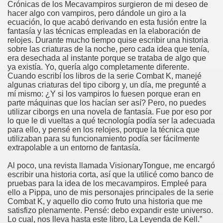
Crónicas de los Mecavampiros surgieron de mi deseo de
hacer algo con vampiros, pero dándole un giro a la
ecuación, lo que acabó derivando en esta fusión entre la
fantasía y las técnicas empleadas en la elaboración de
relojes. Durante mucho tiempo quise escribir una historia
sobre las criaturas de la noche, pero cada idea que tenía,
era desechada al instante porque se trataba de algo que
ya existía. Yo, quería algo completamente diferente.
Cuando escribí los libros de la serie Combat K, manejé
algunas criaturas del tipo ciborg y, un día, me pregunté a
mí mismo: ¿Y si los vampiros lo fuesen porque eran en
parte máquinas que los hacían ser así? Pero, no puedes
utilizar ciborgs en una novela de fantasía. Fue por eso por
lo que le di vueltas a qué tecnología podía ser la adecuada
para ello, y pensé en los relojes, porque la técnica que
utilizaban para su funcionamiento podía ser fácilmente
extrapolable a un entorno de fantasía.
Al poco, una revista llamada VisionaryTongue, me encargó
escribir una historia corta, así que la utilicé como banco de
pruebas para la idea de los mecavampiros. Empleé para
ello a Pippa, uno de mis personajes principales de la serie
Combat K, y aquello dio como fruto una historia que me
satisfizo plenamente. Pensé: debo expandir este universo.
Lo cual, nos lleva hasta este libro, La Leyenda de Kell.”